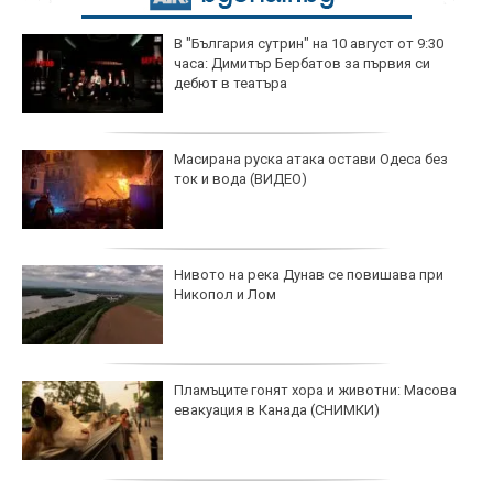
В "България сутрин" на 10 август от 9:30
часа: Димитър Бербатов за първия си
дебют в театъра
Масирана руска атака остави Одеса без
ток и вода (ВИДЕО)
Нивото на река Дунав се повишава при
Никопол и Лом
Пламъците гонят хора и животни: Масова
евакуация в Канада (СНИМКИ)