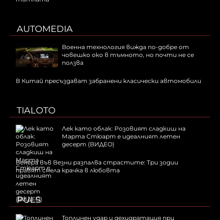
AUTOMEDIA
Военна технология вижда по-добре от
човешко око в тъмното, но почти не се
ползва
В Китай пресъздават забранени класически автомобили
TIALOTO
Лек като облак: Розовият сладкиш на
Марта Стюарт е идеалният летен
десерт (ВИДЕО)
Венера във Везни разпалва страстите: Три зодии
правят смела крачка в любовта
PULS
Топлинен удар и дехидратация при