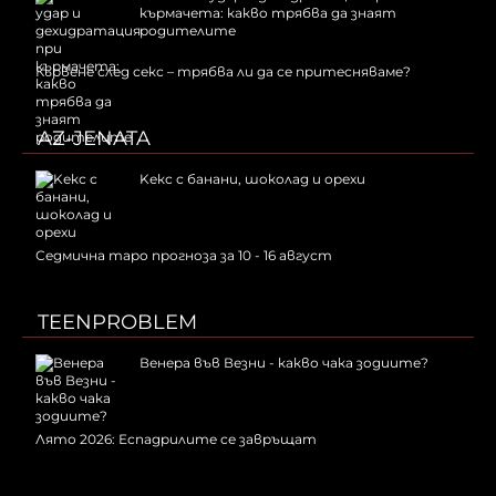
кърмачета: какво трябва да знаят
родителите
Кървене след секс – трябва ли да се притесняваме?
AZ-JENATA
Kекс с банани, шоколад и орехи
Седмична таро прогноза за 10 - 16 август
TEENPROBLEM
Венера във Везни - какво чака зодиите?
Лято 2026: Еспадрилите се завръщат