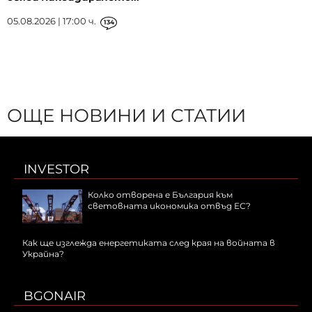
05.08.2026 | 17:00 ч.
134
ОЩЕ НОВИНИ И СТАТИИ
INVESTOR
Колко отворена е България към
световната икономика отвъд ЕС?
Как ще изглежда енергетиката след края на войната в
Украйна?
BGONAIR