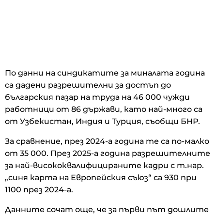
По данни на синдикатите за миналата година
са дадени разрешителни за достъп до
българския пазар на труда на 46 000 чужди
работници от 86 държави, като най-много са
от Узбекистан, Индия и Турция, съобщи БНР.
За сравнение, през 2024-а година те са по-малко
от 35 000. През 2025-а година разрешителните
за най-висококвалифицираните кадри с т.нар.
„синя карта на Европейския съюз“ са 930 при
1100 през 2024-а.
Данните сочат още, че за първи път дошлите