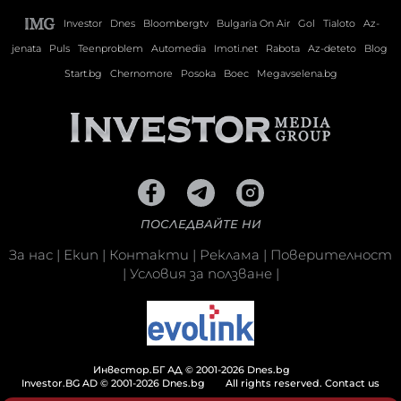
Investor
Dnes
Bloombergtv
Bulgaria On Air
Gol
Tialoto
Az-
jenata
Puls
Teenproblem
Automedia
Imoti.net
Rabota
Az-deteto
Blog
Start.bg
Chernomore
Posoka
Boec
Megavselena.bg
ПОСЛЕДВАЙТЕ НИ
За нас
|
Екип
|
Контакти
|
Реклама
|
Поверителност
|
Условия за ползване
|
Инвестор.БГ АД © 2001-2026 Dnes.bg
Investor.BG AD © 2001-2026 Dnes.bg
All rights reserved.
Contact us