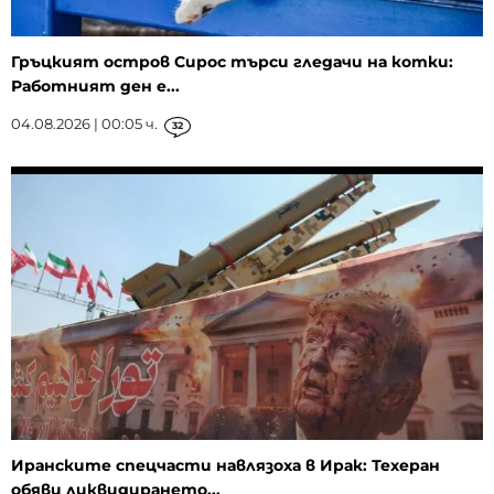
Гръцкият остров Сирос търси гледачи на котки:
Работният ден е...
04.08.2026 | 00:05 ч.
32
Иранските спецчасти навлязоха в Ирак: Техеран
обяви ликвидирането...