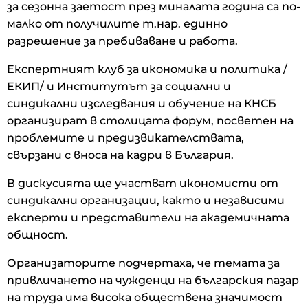
за сезонна заетост през миналата година са по-
малко от получилите т.нар. единно
разрешение за пребиваване и работа.
Експертният клуб за икономика и политика /
ЕКИП/ и Институтът за социални и
синдикални изследвания и обучение на КНСБ
организират в столицата форум, посветен на
проблемите и предизвикателствата,
свързани с вноса на кадри в България.
В дискусията ще участват икономисти от
синдикални организации, както и независими
експерти и представители на академичната
общност.
Организаторите подчертаха, че темата за
привличането на чужденци на българския пазар
на труда има висока обществена значимост