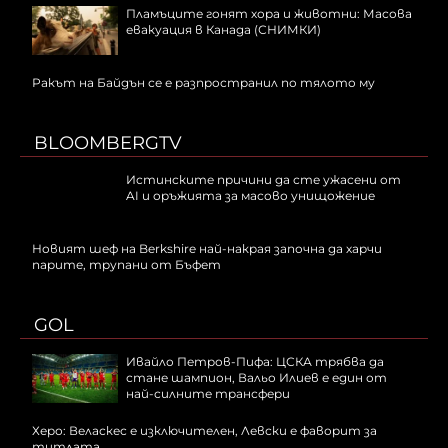
Пламъците гонят хора и животни: Масова
евакуация в Канада (СНИМКИ)
Ракът на Байдън се е разпространил по тялото му
BLOOMBERGTV
Истинските причини да сте ужасени от
AI и оръжията за масово унищожение
Новият шеф на Berkshire най-накрая започна да харчи
парите, трупани от Бъфет
GOL
Ивайло Петров-Пифа: ЦСКА трябва да
стане шампион, Вальо Илиев е един от
най-силните трансфери
Херо: Веласкес е изключителен, Левски е фаворит за
титлата