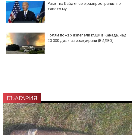
Ракът на Байдън се е разпространил по
тялото му
Голям пожар изпепели къщи в Канада, над
20 000 души са евакуирани (ВИДЕО)
БЪЛГАРИЯ