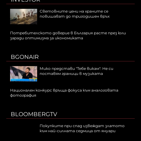
Световните цени на храните се
повишават до тригодишен връх
Потребителското доверие в България расте през юли
заради оптимизма за икономиката
BGONAIR
Мико представи "Тебе викам": Не си
поставям граници в музиката
Национален конкурс връща фокуса към аналоговата
фотография
BLOOMBERGTV
Покупките при спад извеждат златото
към най-силната седмица от януари