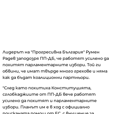
Лидерът на "Прогресивна България" Румен
Радев заподозря ПП-ДБ, че работят усилено да
похитят парламентарните избори. Той ги
обвини, че имат твърде много грехове и няма
как да бъдат коалиционни партньори.
"След като похитиха Конституцията,
сглобкаджиите от ПП-ДБ вече работят
усилено да похитят и парламентарните
избори. Планът им е в ход с официално
поисканата помощ от ЕС, с внушение за