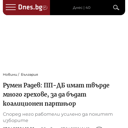
Днес | 40
Новини
България
Румен Радев: ПП-ДБ имат твърде
много грехове, за да бъдат
коалиционен партньор
Според него работели усилено да похитят
изборите