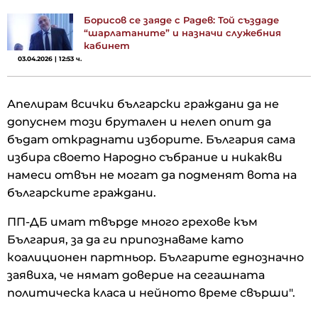
Борисов се заяде с Радев: Той създаде
“шарлатаните” и назначи служебния
кабинет
03.04.2026 | 12:53 ч.
Апелирам всички български граждани да не
допуснем този брутален и нелеп опит да
бъдат откраднати изборите. България сама
избира своето Народно събрание и никакви
намеси отвън не могат да подменят вота на
българските граждани.
ПП-ДБ имат твърде много грехове към
България, за да ги припознаваме като
коалиционен партньор. Българите еднозначно
заявиха, че нямат доверие на сегашната
политическа класа и нейното време свърши".