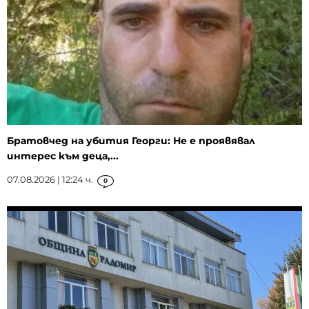
Братовчед на убития Георги: Не е проявявал
интерес към деца,...
07.08.2026 | 12:24 ч.
0