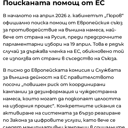
Поисканата помощ от ЕС
В началото на април 2026 г. кабинетът „Гюров“
официално поиска помощ от Европейския съюз
за противодействие на външна намеса, най-
вече от страна на Русия, преди предсрочните
парламентарни избори на 19 април. Това е рядък
случай за държава членка на ЕС, обикновено той
се използва от страни в съседство на Съюза.
В писмо до Европейската комисия и Службата
за външна дейност на ЕС правителството
посочи „повишен риск от координирани
кампании за дезинформация и чуждестранна
намеса, които могат да подкопаят целостта
на изборния процес“. Конкретните искания са
активиране на системата за бързо реагиране
по Закона за цифровите услуги, като вече се
следят манипулативни кампании в социалните