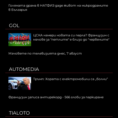
Голямата драма в НАТФИЗ даде живот на микродрамите
в България
GOL
ЦСКА намери новата си перла? Французин с
мачове за "петлите" е близо до "червените"
Мачовете по телевизията днес, 7 август
AUTOMEDIA
Тръмп: Хората с електромобили са „болни“
Французин записа антирекорд - 566 глоби за паркиране
TIALOTO