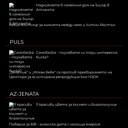
Надникнете в семейния дом на Ъшър в
Атланта
Кевин Костнър за химията между него и Уитни Хюстън
PULS
Самобайка – познавате ли тази интересна
билка?
„Зачатие“ и „Искам бебе“ са против прехвърлянето на
Центъра за асистирана репродукция към НЗОК
AZ-JENATA
11 красиви цветя за късмет и благополучие
Поверия за 8/8 – ангелска дата с могъща енергия