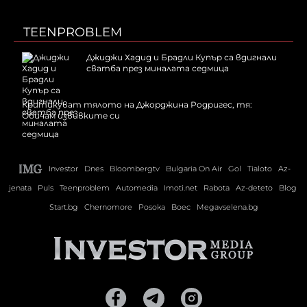
TEENPROBLEM
Джиджи Хадид и Брадли Купър са вдигнали
сватба през миналата седмица
Критикуват тялото на Джорджина Родригес, тя:
Обичам извивките си
Investor
Dnes
Bloombergtv
Bulgaria On Air
Gol
Tialoto
Az-
jenata
Puls
Teenproblem
Automedia
Imoti.net
Rabota
Az-deteto
Blog
Start.bg
Chernomore
Posoka
Boec
Megavselena.bg