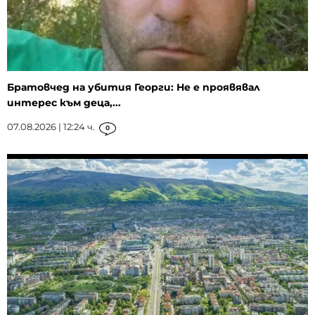
Братовчед на убития Георги: Не е проявявал
интерес към деца,...
07.08.2026 | 12:24 ч.
0