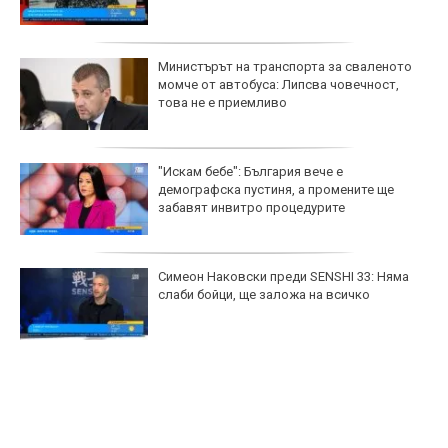
Министърът на транспорта за сваленото
момче от автобуса: Липсва човечност,
това не е приемливо
"Искам бебе": България вече е
демографска пустиня, а промените ще
забавят инвитро процедурите
Симеон Наковски преди SENSHI 33: Няма
слаби бойци, ще заложа на всичко