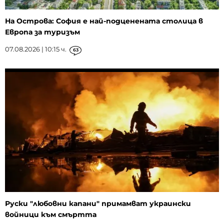
На Острова: София е най-подценената столица в
Европа за туризъм
07.08.2026 | 10:15 ч.
63
Руски "любовни капани" примамват украински
войници към смъртта