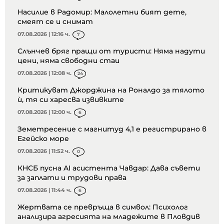
Насилие в Радомир: Малолетни бият дете,
смеят се и снимат
07.08.2026 | 12:16 ч.
7
Слънчев бряг пращи от туристи: Няма надути
цени, няма свободни стаи
07.08.2026 | 12:08 ч.
24
Критикуват Джорджина на Роналдо за тялото
ѝ, тя си харесва извивките
07.08.2026 | 12:00 ч.
6
Земетресение с магнитуд 4,1 е регистрирано в
Егейско море
07.08.2026 | 11:52 ч.
0
КНСБ пусна AI асистента Чавдар: Дава съвети
за заплати и трудови права
07.08.2026 | 11:44 ч.
6
Жертвата се превръща в символ: Психолог
анализира агресията на младежите в Пловдив