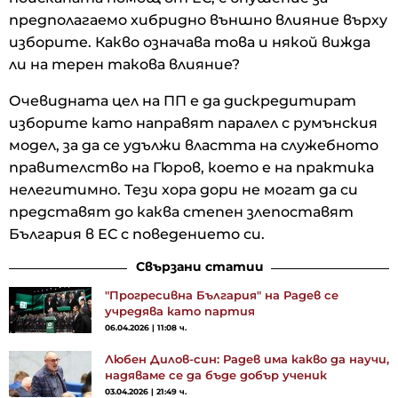
предполагаемо хибридно външно влияние върху
изборите. Какво означава това и някой вижда
ли на терен такова влияние?
Очевидната цел на ПП е да дискредитират
изборите като направят паралел с румънския
модел, за да се удължи властта на служебното
правителство на Гюров, което е на практика
нелегитимно. Тези хора дори не могат да си
представят до каква степен злепоставят
България в ЕС с поведението си.
Свързани статии
"Прогресивна България" на Радев се
учредява като партия
06.04.2026 | 11:08 ч.
Любен Дилов-син: Радев има какво да научи,
надяваме се да бъде добър ученик
03.04.2026 | 21:49 ч.