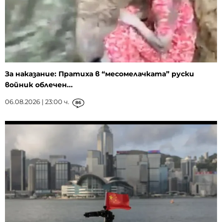
За наказание: Пратиха в “месомелачката” руски
войник облечен...
06.08.2026 | 23:00 ч.
86