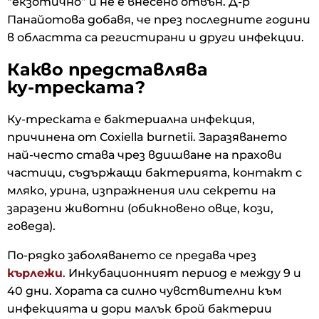
“екзотично” и не е внесено отвън. Д-р
Панайотова добавя, че през последните години
в областта са регистирани и други инфекции.
Какво представлява
ку‑треската?
Ку‑треската е бактериална инфекция,
причинена от Coxiella burnetii. Заразяването
най-често става чрез вдишване на прахови
частици, съдържащи бактерията, контакт с
мляко, урина, изпражнения или секрети на
заразени животни (обикновено овце, кози,
говеда).
По-рядко заболяването се предава чрез
кърлежи
. Инкубационният период е между 9 и
40 дни. Хората са силно чувствителни към
инфекцията и дори малък брой бактерии