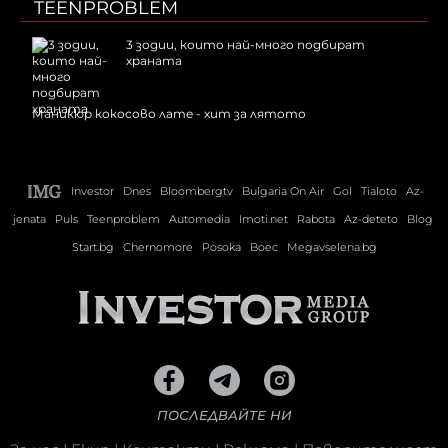
TEENPROBLEM
3 зодии, които най-много подбират
храната
Маникюр кокосово лате - хит за лятото
Investor
Dnes
Bloombergtv
Bulgaria On Air
Gol
Tialoto
Az-
jenata
Puls
Teenproblem
Automedia
Imoti.net
Rabota
Az-deteto
Blog
Start.bg
Chernomore
Posoka
Boec
Megavselena.bg
ПОСЛЕДВАЙТЕ НИ