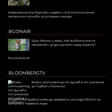
Американските борсови индекси са в отстъпление,
петролът отново се устреми нагоре
BGONAIR
Шум, бетон и жеги: Как животните се
променят, за да оцелеят сред хората?
Късна емисия
BLOOMBERGTV
Всеки сантиметър от Дунав е от значение
за Сърбия и Румъния
Саудитска Арабия може да прекрати господството на
хутите в Червено море