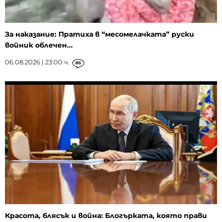
За наказание: Пратиха в “месомелачката” руски
войник облечен...
06.08.2026 | 23:00 ч.
86
Красота, блясък и война: Блогърката, която прави