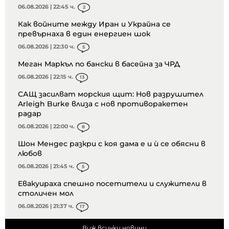
06.08.2026 | 22:45 ч.
2
Как войните между Иран и Украйна се
превърнаха в един енергиен шок
06.08.2026 | 22:30 ч.
5
Меган Маркъл по бански в басейна за ЧРД
06.08.2026 | 22:15 ч.
13
САЩ засилват морския щит: Нов разрушител
Arleigh Burke влиза с нов противоракетен
радар
06.08.2026 | 22:00 ч.
8
Шон Мендес разкри с коя дама е и ѝ се обясни в
любов
06.08.2026 | 21:45 ч.
5
Евакуираха спешно посетители и служители в
столичен мол
06.08.2026 | 21:37 ч.
17
Виж всички новини