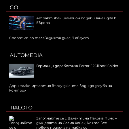
GOL
Атрактивен шампион по забиване идва в
Европа
Спортът по телевизията днес, 7 август
AUTOMEDIA
Германци доработиха Ferrari 12Cilindri Spider
Дори малко мръсотия върху джанта води до загуба на
контрол
TIALOTO
Запознайте се с Валентина Палома Пино –
дъщерята на Салма Хайек, която все
повече прилича на майка си