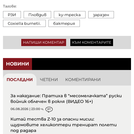
Тагове:
РЗИ
Пловдив
ку-треска
заразен
Coxiella burnetii.
бактерия
НАПИШИ КОМЕНТАР
КЪМ КОМЕНТАРИТЕ
НОВИНИ
ПОСЛЕДНИ
ЧЕТЕНИ
КОМЕНТИРАНИ
За наказание: Пратиха в “месомелачката” руски
войник облечен в рокля (ВИДЕО 16+)
06.08.2026 | 23:00 ч.
87
Китай тества Z-10 за опасни мисии:
щурмовите хеликоптери тренират полети
под радара