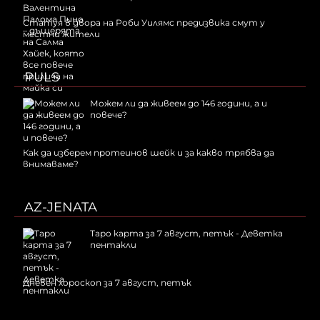
Статуя в двора на Роби Уилямс предизвика смут у
местни жители
PULS
Можем ли да живеем до 146 години, а и
повече?
Как да изберем протеинов шейк и за какво трябва да
внимаваме?
AZ-JENATA
Таро карта за 7 август, петък - Деветка
пентакли
Дневен хороскоп за 7 август, петък