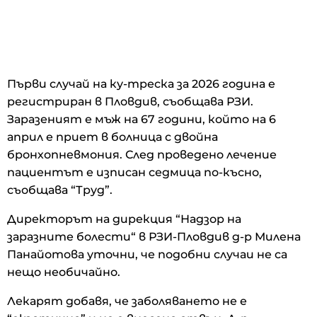
Първи случай на ку-треска за 2026 година е
регистриран в Пловдив, съобщава РЗИ.
Заразеният е мъж на 67 години, който на 6
април е приет в болница с двойна
бронхопневмония. След проведено лечение
пациентът е изписан седмица по‑късно,
съобщава “Труд”.
Директорът на дирекция “Надзор на
заразните болести“ в РЗИ‑Пловдив д-р Милена
Панайотова уточни, че подобни случаи не са
нещо необичайно.
Лекарят добавя, че заболяването не е