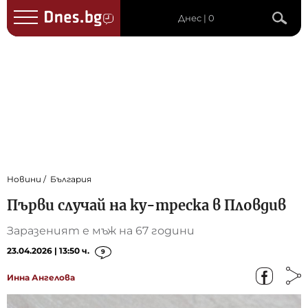
Днес | 0
Новини
България
Първи случай на ку-треска в Пловдив
Заразеният е мъж на 67 години
23.04.2026 | 13:50 ч.
9
Инна Ангелова