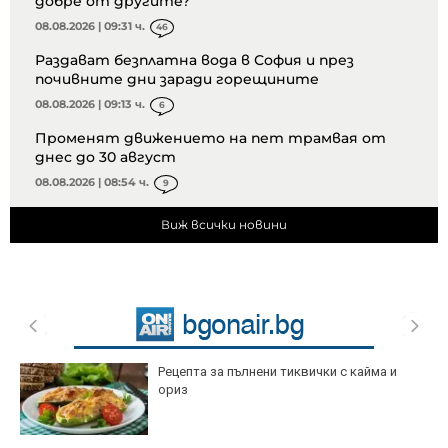
добре от другите?
08.08.2026 | 09:31 ч.
46
Раздават безплатна вода в София и през
почивните дни заради горещините
08.08.2026 | 09:13 ч.
6
Променят движението на пет трамвая от
днес до 30 август
08.08.2026 | 08:54 ч.
9
Виж всички новини
Рецепта за пълнени тиквички с кайма и
ориз