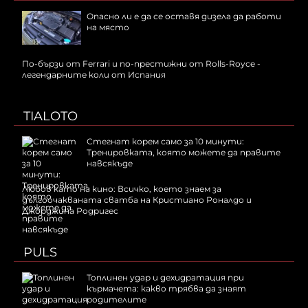
Опасно ли е да се оставя дизела да работи
на място
По-бързи от Ferrari и по-престижни от Rolls-Royce -
легендарните коли от Испания
TIALOTO
Стегнат корем само за 10 минути:
Тренировката, която можете да правите
навсякъде
Любов като на кино: Всичко, което знаем за
дългоочакваната сватба на Кристиано Роналдо и
Джорджина Родригес
PULS
Топлинен удар и дехидратация при
кърмачета: какво трябва да знаят
родителите