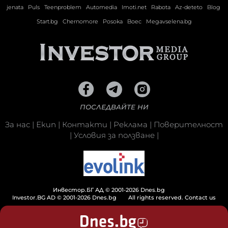
jenata
Puls
Teenproblem
Automedia
Imoti.net
Rabota
Az-deteto
Blog
Start.bg
Chernomore
Posoka
Boec
Megavselena.bg
ПОСЛЕДВАЙТЕ НИ
За нас
|
Екип
|
Контакти
|
Реклама
|
Поверителност
|
Условия за ползване
|
Инвестор.БГ АД © 2001-2026 Dnes.bg
Investor.BG AD © 2001-2026 Dnes.bg
All rights reserved.
Contact us