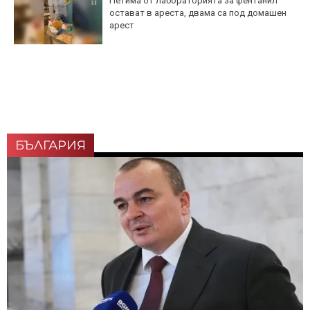
Петима от лабораторията за фентанил
остават в ареста, двама са под домашен
арест
БЪЛГАРИЯ