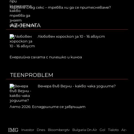
Кървене след секс – трябва ли да се притесняваме?
AZ-JENATA
Любовен хороскоп за 10 - 16 август
Енергийна салата с пилешко и киноа
TEENPROBLEM
Венера във Везни - какво чака зодиите?
Лято 2026: Еспадрилите се завръщат
Investor
Dnes
Bloombergtv
Bulgaria On Air
Gol
Tialoto
Az-