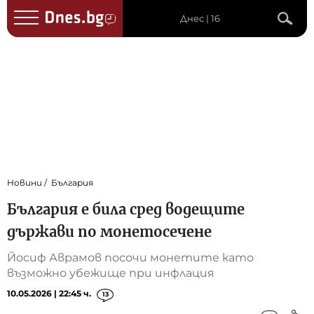
Днес | 16
Новини
България
България е била сред водещите
държави по монетосечене
Йосиф Аврамов посочи монетите като
възможно убежище при инфлация
10.05.2026 | 22:45 ч.
13