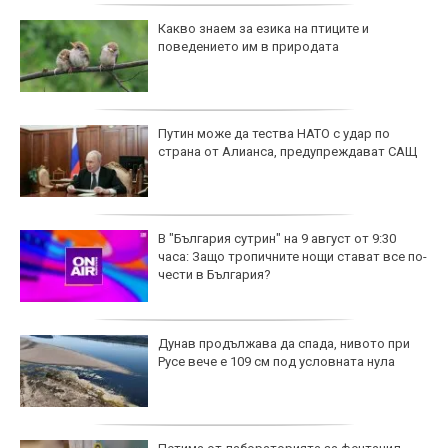
Какво знаем за езика на птиците и
поведението им в природата
Путин може да тества НАТО с удар по
страна от Алианса, предупреждават САЩ
В "България сутрин" на 9 август от 9:30
часа: Защо тропичните нощи стават все по-
чести в България?
Дунав продължава да спада, нивото при
Русе вече е 109 см под условната нула