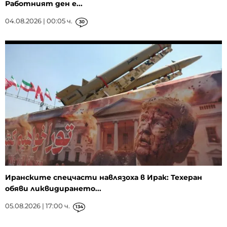
Работният ден е...
04.08.2026 | 00:05 ч.
30
Иранските спецчасти навлязоха в Ирак: Техеран
обяви ликвидирането...
05.08.2026 | 17:00 ч.
134