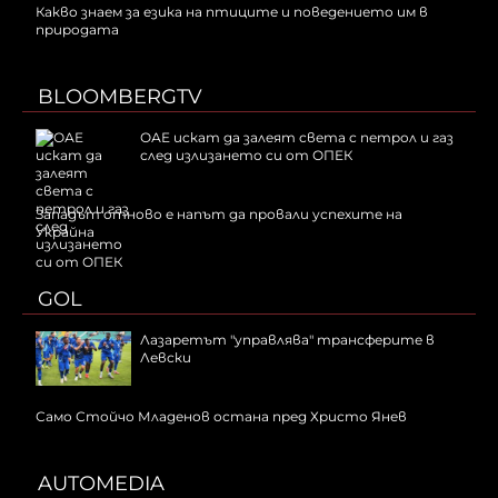
Какво знаем за езика на птиците и поведението им в
природата
BLOOMBERGTV
ОАЕ искат да залеят света с петрол и газ
след излизането си от ОПЕК
Западът отново е напът да провали успехите на
Украйна
GOL
Лазаретът "управлява" трансферите в
Левски
Само Стойчо Младенов остана пред Христо Янев
AUTOMEDIA