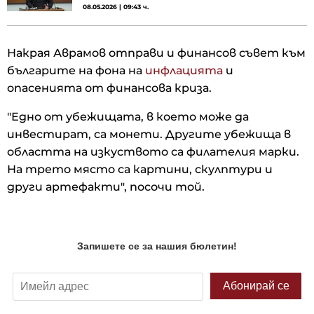
08.05.2026 | 09:43 ч.
Накрая Аврамов отправи и финансов съвет към
българите на фона на
инфлацията
и
опасенията от финансова криза.
"Едно от убежищата, в което може да
инвестират, са монети. Другите убежища в
областта на изкуството са филателия марки.
На трето място са картини, скулптури и
други артефакти", посочи той.