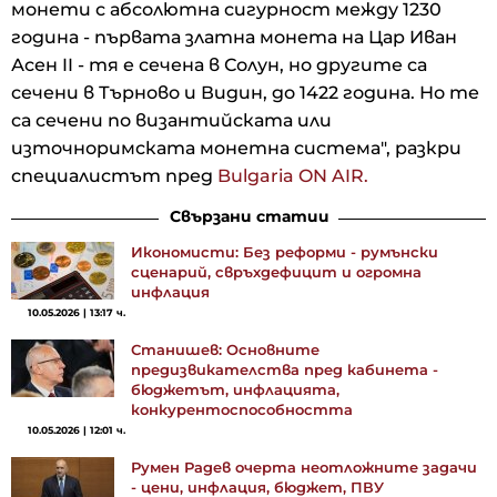
монети с абсолютна сигурност между 1230
година - първата златна монета на Цар Иван
Асен II - тя е сечена в Солун, но другите са
сечени в Търново и Видин, до 1422 година. Но те
са сечени по византийската или
източноримската монетна система", разкри
специалистът пред
Bulgaria ON AIR.
Свързани статии
Икономисти: Без реформи - румънски
сценарий, свръхдефицит и огромна
инфлация
10.05.2026 | 13:17 ч.
Станишев: Основните
предизвикателства пред кабинета -
бюджетът, инфлацията,
конкурентоспособността
10.05.2026 | 12:01 ч.
Румен Радев очерта неотложните задачи
- цени, инфлация, бюджет, ПВУ