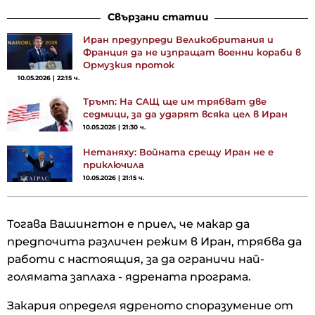
Свързани статии
Иран предупреди Великобритания и
Франция да не изпращат военни кораби в
Ормузкия проток
10.05.2026 | 22:15 ч.
Тръмп: На САЩ ще им трябват две
седмици, за да ударят всяка цел в Иран
10.05.2026 | 21:30 ч.
Нетаняху: Войната срещу Иран не е
приключила
10.05.2026 | 21:15 ч.
Тогава Вашингтон е приел, че макар да
предпочита различен режим в Иран, трябва да
работи с настоящия, за да ограничи най-
голямата заплаха - ядрената програма.
Закария определя ядреното споразумение от