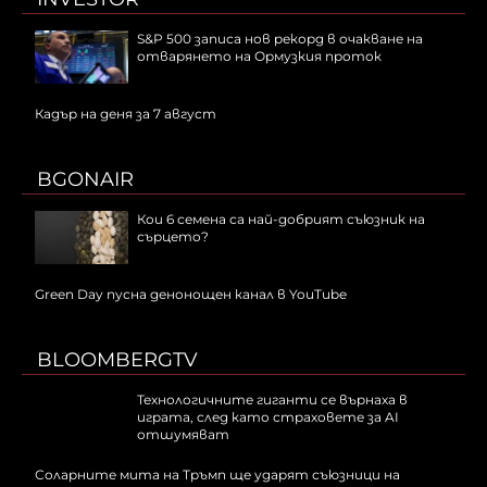
S&P 500 записа нов рекорд в очакване на
отварянето на Ормузкия проток
Кадър на деня за 7 август
BGONAIR
Кои 6 семена са най-добрият съюзник на
сърцето?
Green Day пусна денонощен канал в YouTube
BLOOMBERGTV
Технологичните гиганти се върнаха в
играта, след като страховете за AI
отшумяват
Соларните мита на Тръмп ще ударят съюзници на