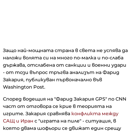
Защо най-мощната страна в света не успява да
наложи волята си на много по-малка и по-слаба
държава, отслабена от санкции и военни удари
- от този въпрос тръгва анализът на Фарид
Закария, публикуван първоначално във
Washington Post.
Според водещия на "Фарид Закария GPS" по CNN
част от отговора се крие в теорията на
игрите. Закария сравнява
конфликта между
САЩ и Иран
с "играта на пиле" - ситуация, в
която двама шофьори се движат един срещу