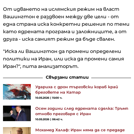
От идването на ислямския режим на власт
Вашингтон е раздвоен между две цели - от
една страна иска конкретни решения по теми
като ядрената програма и заложниците, а от
друга - иска самият режим да бъде свален.
"Иска ли Вашингтон да промени определени
политики на Иран, или иска да промени самия
Иран?", пита анализаторът.
Свързани статии
Удариха с дрон търговски кораб край
бреговете на Катар
10.05.2026 | 15:00 ч.
Осем години след ядрената сделка: Тръмп
отново преговаря с Иран
10.05.2026 | 06:42 ч.
Мохамед Халаф: Иран няма да се предаде