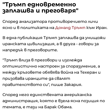
"Тръмп едновременно
заплашва и преговаря"
Според анализатора противоречието личи
ясно и в политиката на
Доналд Тръмп
към Иран.
В една публикация Тръмп заплашва да унищожи
иранската цивилизация, а в друга - говори за
напредък в преговорите.
"Тръмп влиза в преговори и изглежда
оптимистично настроен за споразумение, а
между кръговете обявява война на Техеран и
призовава иранците да свалят
правителството си", пише Закария.
Според него единствената американска
администрация, която е взела ясна позиция по
темата, е тази на Барак Обама.