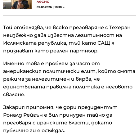
лесно
09.05.2026 | 10:30 ч.
Той отбелязва, че всяко преговаряне с Техеран
неизбежно дава известна легитимност на
Ислямската република, тъй като САЩ я
признават като реален партньор.
Именно това е проблем за част от
американския политически елит, който смята
режима за нелегитимен и вярва, че
единствената правилна политика е неговото
сваляне.
Закария припомня, че дори президентът
Роналд Рейгън е бил принуден тайно да
преговаря с иранските власти, докато
публично ги е осъждал.