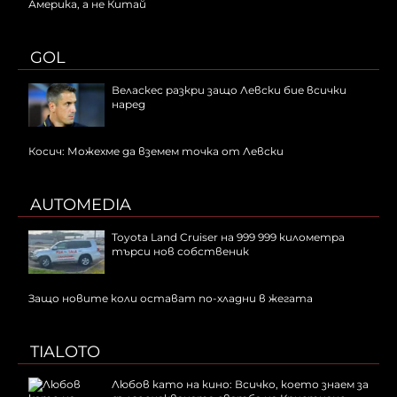
Америка, а не Китай
GOL
Веласкес разкри защо Левски бие всички
наред
Косич: Можехме да вземем точка от Левски
AUTOMEDIA
Toyota Land Cruiser на 999 999 километра
търси нов собственик
Защо новите коли остават по-хладни в жегата
TIALOTO
Любов като на кино: Всичко, което знаем за