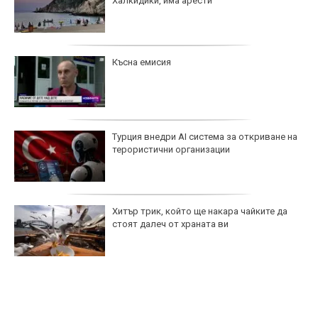
Халкидики, има арести
Късна емисия
Турция внедри AI система за откриване на
терористични организации
Хитър трик, който ще накара чайките да
стоят далеч от храната ви