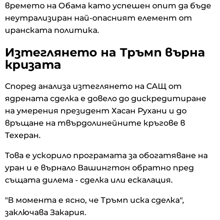
времето на Обама като успешен опит да бъде
неутрализиран най-опасният елемент от
иранската политика.
Изтеглянето на Тръмп върна
кризата
Според анализа изтеглянето на САЩ от
ядрената сделка е довело до дискредитиране
на умерения президент Хасан Рухани и до
връщане на твърдолинейните кръгове в
Техеран.
Това е ускорило програмата за обогатяване на
уран и е върнало Вашингтон обратно пред
същата дилема - сделка или ескалация.
"В момента е ясно, че Тръмп иска сделка",
заключава Закария.