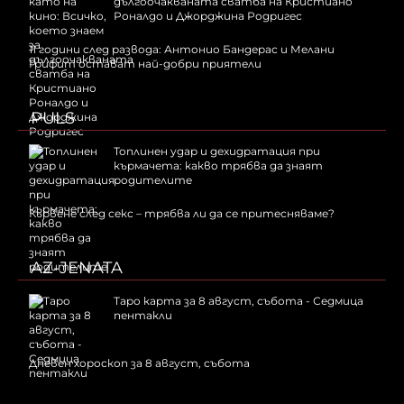
дългоочакваната сватба на Кристиано
Роналдо и Джорджина Родригес
11 години след развода: Антонио Бандерас и Мелани
Грифит остават най-добри приятели
PULS
Топлинен удар и дехидратация при
кърмачета: какво трябва да знаят
родителите
Кървене след секс – трябва ли да се притесняваме?
AZ-JENATA
Таро карта за 8 август, събота - Седмица
пентакли
Дневен хороскоп за 8 август, събота