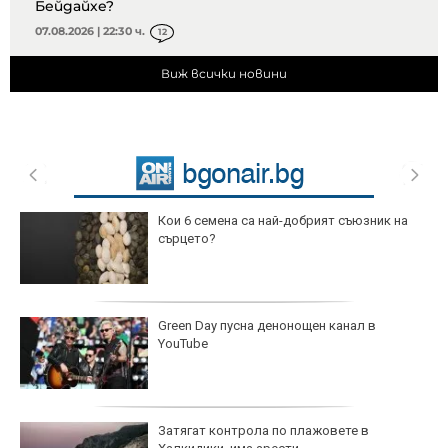
Бейдайхе?
07.08.2026 | 22:30 ч.
12
Виж всички новини
Кои 6 семена са най-добрият съюзник на
сърцето?
Green Day пусна денонощен канал в
YouTube
Затягат контрола по плажовете в