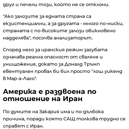
друг и печели този, който не се отклони.
"Ако залозите за едната страна са
екзистенциални, а за другата - много по-ниски,
страната с по-високите залози обикновено
надделява", посочва анализаторът.
Според него за иранския режим загубата
означава реална опасност от сваляне и
унищожение, докато за Доналд Тръмп
евентуален провал би бил просто "лош уикенд
в Мар-а-Лаго".
Америка е раздвоена по
отношение на Иран
По думите на Закария има и по-дълбока
причина, поради която САЩ толкова трудно се
справят с Иран.