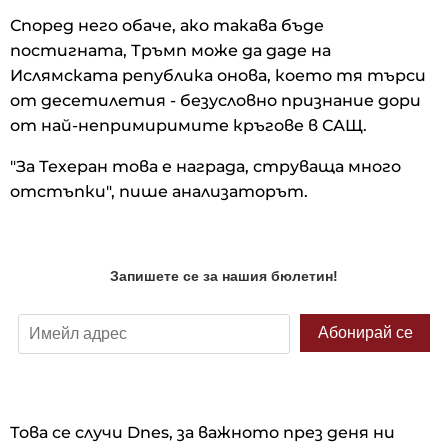
Според него обаче, ако такава бъде
постигната, Тръмп може да даде на
Ислямската република онова, което тя търси
от десетилетия - безусловно признание дори
от най-непримиримите кръгове в САЩ.
"За Техеран това е награда, струваща много
отстъпки", пише анализаторът.
Това се случи Dnes, за важното през деня ни