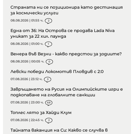
Страната ни се позиционира като дестинация
за космически услуги
08.08.2026 | 01:55 ч.
2
Една от 36: На Острова се продава Lada Niva
уникат за 22 хил. паунда
08.08.2026 | 01:00 ч.
1
Венера във Везни - какво предстои за зодиите?
08.08.2026 | 00:05 ч.
0
Левски победи Локомотив Пловдив с 2:0
07.08.2026 | 23:12 ч.
3
Завръщането на Русия на Олимпийските игри е
подкопаване на глобалните санкции
07.08.2026 | 23:00 ч.
68
Топлес лято за Хайди Клум
07.08.2026 | 22:45 ч.
2
Тайната ваканция на Си: Какво се случва в