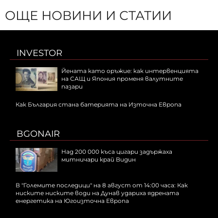
ОЩЕ НОВИНИ И СТАТИИ
INVESTOR
Йената като оръжие: как интервенцията
на САЩ и Япония променя валутните
пазари
Как България стана батерията на Източна Европа
BGONAIR
Над 200 000 къса цигари задържаха
митничари край Видин
В "Големите последици" на 8 август от 14:00 часа: Как
ниските ниските води на Дунав удариха ядрената
енергетика на Югоизточна Европа