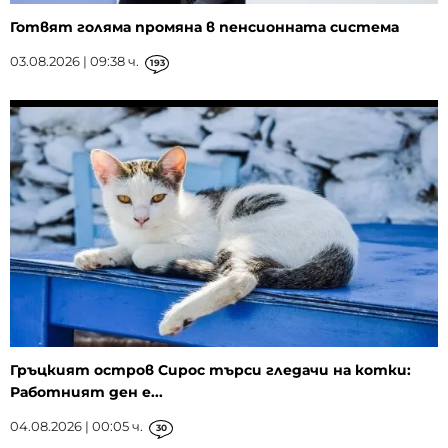
Готвят голяма промяна в пенсионната система
03.08.2026 | 09:38 ч.
193
Гръцкият остров Сирос търси гледачи на котки:
Работният ден е...
04.08.2026 | 00:05 ч.
30