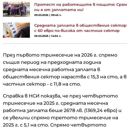
Протест на работещите в пощите: Срам
ни е от заплатата ни!
09.03.2026 | 09:45 ч.
Средната заплата в обществения сектор
с 60 евро по-висока от частния сектор
06.03.2026 | 14:04 ч.
През първото тримесечие на 2026 г. спрямо
същия период на предходната година
средната месечна работна заплата в
обществения сектор нараства с 15,3 на сто, а в
частния сектор - с 11,8 на сто.
Справка в НСИ показва, че през четвъртото
тримесечие на 2025 г. средната месечна
работна заплата беше 2678 лв. (1369,24 евро) и
се увеличи спрямо третото тримесечие на
2025 г. с 5,1 на сто. Спрямо четвъртото