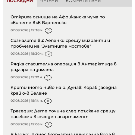
ПОСЛЕДНИ
ЧЕТЕНИ
КОМЕНТИРАНИ
Откриха огнище на Африканска чума по
свинете във Варненско
07.08.2026 | 15:38 ч.
0
Сигналите ви: Лепенки срещу мигранти и
проблеми на "Златните мостове"
07.08.2026 | 15:30 ч.
2
Рядка спасителна операция в Антарктида в
разгара на зимата
07.08.2026 | 15:22 ч.
1
Критичното ниво на р. Дунав: Кораб заседна
край о-в Белене
07.08.2026 | 15:14 ч.
0
Трагедия: Дете почина след пръскане срещу
насекоми в съседен апартамент
07.08.2026 | 15:06 ч.
1
В кадър: И днес безплатна минерална вода в