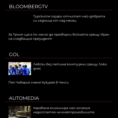
BLOOMBERGTV
Турските пазари отчитат най-добрата
си седмица от над месец
За Тръмп ще е по-лесно да прехвърли войната срещу Иран
на следващия президент
GOL
Левски без петима контузени срещу Локо
днес
Пеп Чавария сменя Кукурея в Челси
AUTOMEDIA
Каравана елиминира най-големия
недостатък на електромобилите