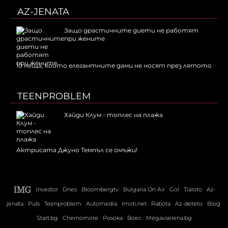
AZ-JENATA
Защо драстичните диети не работят
при жените
10 неща, които елегантните дами не носят през лятото
TEENPROBLEM
Хайди Клум - топлес на плажа
Актрисата Джуно Темпъл се омъжи!
Investor
Dnes
Bloombergtv
Bulgaria On Air
Gol
Tialoto
Az-
jenata
Puls
Teenproblem
Automedia
Imoti.net
Rabota
Az-deteto
Blog
Start.bg
Chernomore
Posoka
Boec
Megavselena.bg