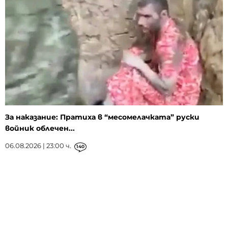
За наказание: Пратиха в “месомелачката” руски
войник облечен...
06.08.2026 | 23:00 ч.
140