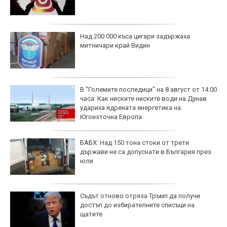
Над 200 000 къса цигари задържаха
митничари край Видин
В "Големите последици" на 8 август от 14:00
часа: Как ниските ниските води на Дунав
удариха ядрената енергетика на
Югоизточна Европа
БАБХ: Над 150 тона стоки от трети
държави не са допуснати в България през
юли
Съдът отново отряза Тръмп да получи
достъп до избирателните списъци на
щатите