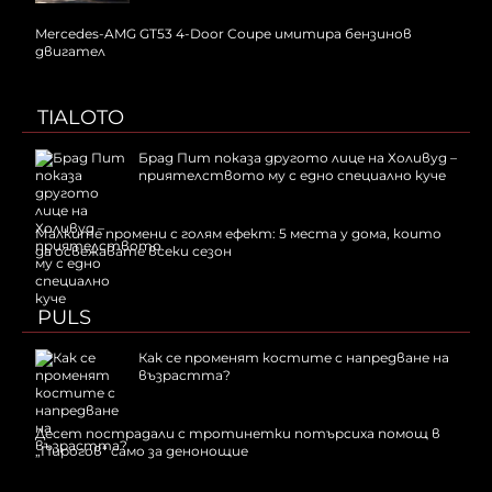
Mercedes-AMG GT53 4-Door Coupe имитира бензинов
двигател
TIALOTO
Брад Пит показа другото лице на Холивуд –
приятелството му с едно специално куче
Малките промени с голям ефект: 5 места у дома, които
да освежавате всеки сезон
PULS
Как се променят костите с напредване на
възрастта?
Десет пострадали с тротинетки потърсиха помощ в
„Пирогов“ само за денонощие