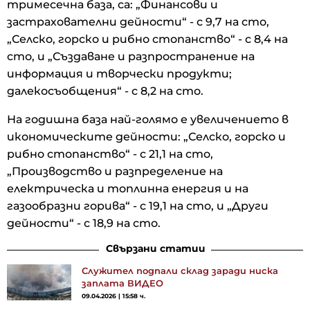
тримесечна база, са: „Финансови и
застрахователни дейности“ - с 9,7 на сто,
„Селско, горско и рибно стопанство“ - с 8,4 на
сто, и „Създаване и разпространение на
информация и творчески продукти;
далекосъобщения“ - с 8,2 на сто.
На годишна база най-голямо e увеличението в
икономическите дейности: „Селско, горско и
рибно стопанство“ - с 21,1 на сто,
„Производство и разпределение на
електрическа и топлинна енергия и на
газообразни горива“ - с 19,1 на сто, и „Други
дейности“ - с 18,9 на сто.
Свързани статии
Служител подпали склад заради ниска
заплата ВИДЕО
09.04.2026 | 15:58 ч.