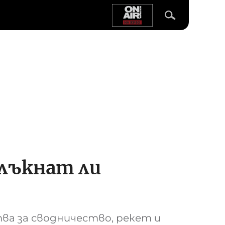
млъкнат ли
а за сводничество, рекет и