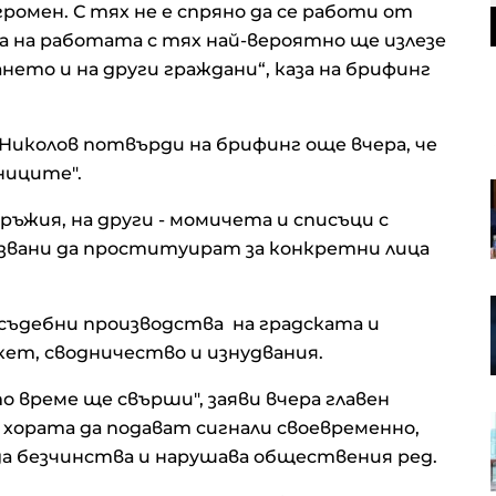
ромен. С тях не е спряно да се работи от
а на работата с тях най-вероятно ще излезе
ето и на други граждани“, каза на брифинг
 Николов потвърди на брифинг още вчера, че
шниците".
Пазарът на труда у нас се
охлажда: Къде са най-големи
ъжия, на други - момичета и списъци с
спадовете?
лзвани да проституират за конкретни лица
Чешките милиардери играят
осъдебни производства на градската и
водеща роля в европейския
сектор на сливания и
кет, сводничество и изнудвания.
придобивания
 време ще свърши", заяви вчера главен
Volkswagen ще преразгледа
 хората да подават сигнали своевременно,
стратегията си за САЩ
да безчинства и нарушава обществения ред.