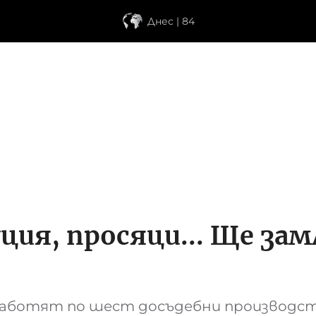
Днес | 84
ия, просяци... Ще за
аботят по шест досъдебни производств