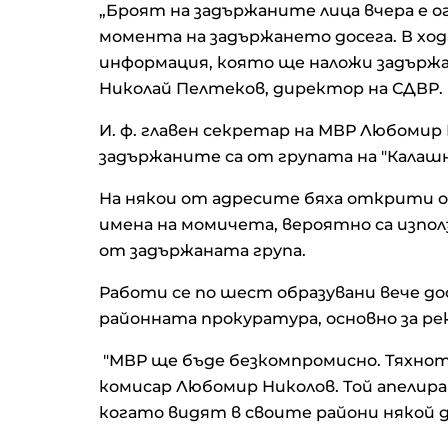
„Броят на задържаните лица вчера е ог
момента на задържането досега. В ход
информация, която ще наложи задържан
Николай Пелтеков, директор на СДВР.
И. ф. главен секретар на МВР Любомир
задържаните са от групата на "Кала
На някои от адресите бяха открити ор
имена на момичета, вероятно са изпо
от задържаната група.
Работи се по шест образувани вече д
районната прокуратура, основно за ре
"МВР ще бъде безкомпромисно. Тяхното
комисар Любомир Николов. Той апелира
когато видят в своите райони някой 