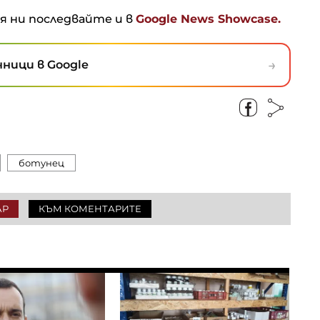
ня ни последвайте и в
Google News Showcase.
→
ници в Google
ботунец
АР
КЪМ КОМЕНТАРИТЕ