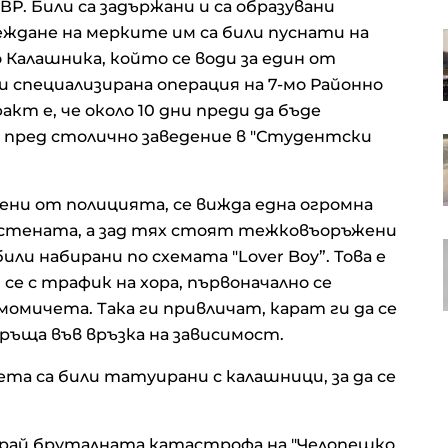
Р. Били са задържани и са образувани
еждане на мерките им са били пуснати на
Подписан е петгодишен договор
за сметосъбиране за „Слатина“,
Калашника, който се води за един от
„Изгрев“ и „Подуяне“
ри специализирана операция на 7-мо Районно
кт е, че около 10 дни преди да бъде
 пред столично заведение в "Студентски
ЕК е одобрила Naspers да
разшири дела си в eMAG до над
90%
ени от полицията, се вижда една огромна
 стената, а зад тях стоят тежковъоръжени
Ще успеят ли филмовите
и набирани по схемата "Lover Boy”. Това е
микродрами на студентите да
се с трафик на хора, първоначално се
решат проблемите в НАТФИЗ
мичета. Така ги привличат, карат ги да се
връща във връзка на зависимост.
та са били татуирани с калашници, за да се
край бруталната катастрофа на "Челопешко