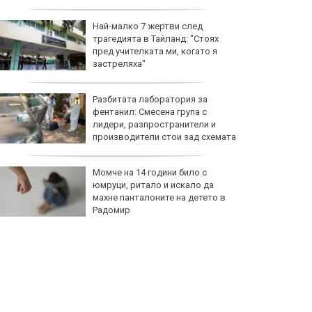
Най-малко 7 жертви след
трагедията в Тайланд: "Стоях
пред учителката ми, когато я
застреляха"
Разбитата лаборатория за
фентанил: Смесена група с
лидери, разпространители и
производители стои зад схемата
Момче на 14 години било с
юмруци, ритало и искало да
махне панталоните на детето в
Радомир