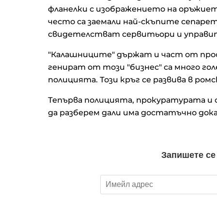
фланелки с изображението на оръжиет
често са заемали най-скъпите сепаре
свидетелстват сервитьори и управи
"Калашниците" държат и част от прос
генират от този "бизнес" са много голе
полицията. Този кръг се развива в ром
Тепърва полицията, прокуратурата и 
да разберем дали има достатъчно дока