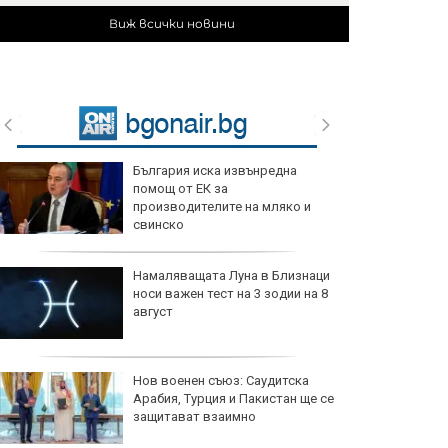
Виж всички новини
България иска извънредна
помощ от ЕК за
производителите на мляко и
свинско
Намаляващата Луна в Близнаци
носи важен тест на 3 зодии на 8
август
Нов военен съюз: Саудитска
Арабия, Турция и Пакистан ще се
защитават взаимно