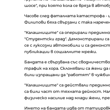
шосе", при която кола се вряза в автоб
Часове след фаталната катастрофа - 
Филипови бяха свързани с така нарече
"Калашниците" са оперирали предимн
"Студентски град". Демонстрирали са
се с луксозни автомобили и са демонст
публикации в социалните мрежи.
Бандата е свързвана със сводничество
трафик на хора. Склонявали са жени д
били изпращани да "работят" в чужбин
"Калашниците" са действали предимно 
са били част от тяхната дейност. Нал
физическо насилие над млади жени, п
Името на бандата идва от татуировки