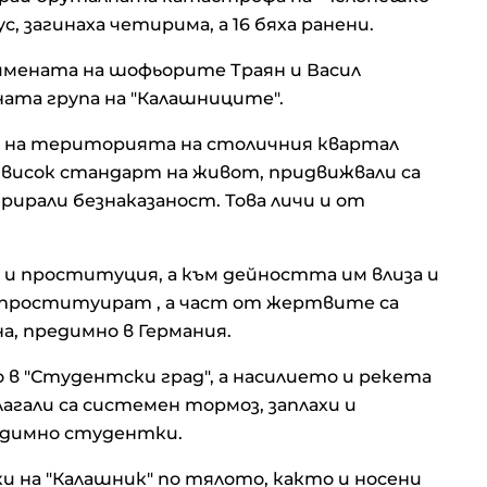
ус, загинаха четирима, а 16 бяха ранени.
имената на шофьорите Траян и Васил
ната група на "Калашниците".
о на територията на столичния квартал
 висок стандарт на живот, придвижвали са
рирали безнаказаност. Това личи и от
 и проституция, а към дейността им влиза и
а проституират , а част от жертвите са
а, предимно в Германия.
в "Студентски град", а насилието и рекета
агали са системен тормоз, заплахи и
редимно студентки.
 на "Калашник" по тялото, както и носени