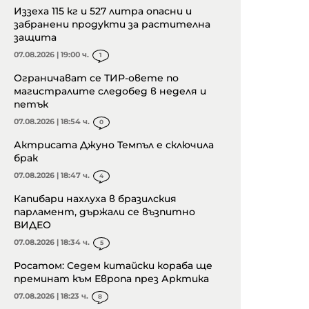
Иззеха 115 кг и 527 литра опасни и
забранени продукти за растителна
защита
07.08.2026 | 19:00 ч.
1
Ограничават се ТИР-овете по
магистралите следобед в неделя и
петък
07.08.2026 | 18:54 ч.
0
Актрисата Джуно Темпъл е сключила
брак
07.08.2026 | 18:47 ч.
4
Капибари нахлуха в бразилския
парламент, държали се възпитно
ВИДЕО
07.08.2026 | 18:34 ч.
5
Росатом: Седем китайски кораба ще
преминат към Европа през Арктика
07.08.2026 | 18:23 ч.
8