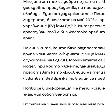
Мнозина от тях са добре познати на МВ
досъдебни производства, но при разгл
свобода. Един от задържаните е Пешо 
лидерите, в началото на май 2025 г. п
управление (РУ) към СДВР. Интересен фа
арестуван, той е бил жестоко пребит
град".
На снимките, които бяха разпростран
група момичета, обърнати с лице към
служители на ГДБОП. Момичетата са бил
модел, при който мъжете, занимаващи 
представят като любовници на тези мо
чувстват във връзка, но в един се пре
Появи се и информация, че тези момиче
знае, чия собственост са.
Групата на "Калашниците" нашумя по