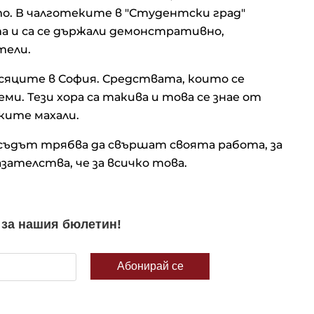
о. В чалготеките в "Студентски град"
та и са се държали демонстративно,
тели.
яците в София. Средствата, които се
ми. Тези хора са такива и това се знае от
ските махали.
съдът трябва да свършат своята работа, за
зателства, че за всичко това.