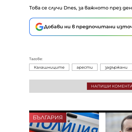
Това се случи Dnes, за важното през де
Добави ни в предпочитани източ
Тагове:
Калашниците
арести
задържани
НАПИШИ КОМЕНТ
БЪЛГАРИЯ