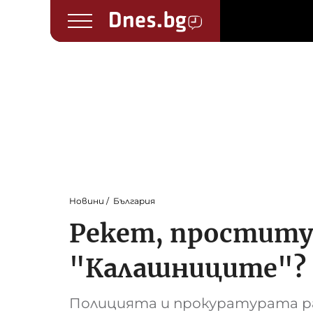
Новини
България
Рекет, проституц
"Калашниците"?
Полицията и прокуратурата р