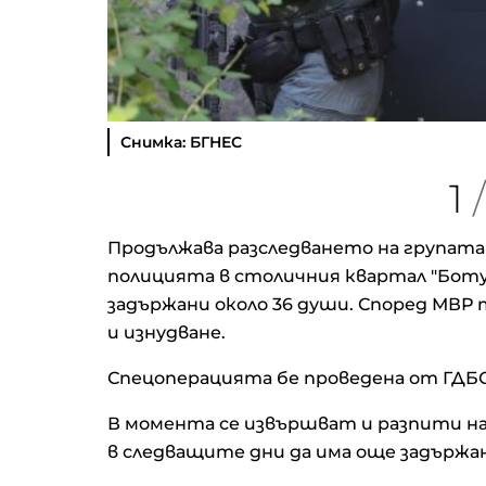
Снимка: БГНЕС
1
/
Продължава разследването на групата 
полицията в столичния квартал "Ботун
задържани около 36 души. Според МВР 
и изнудване.
Спецоперацията бе проведена от ГДБ
В момента се извършват и разпити на
в следващите дни да има още задържан