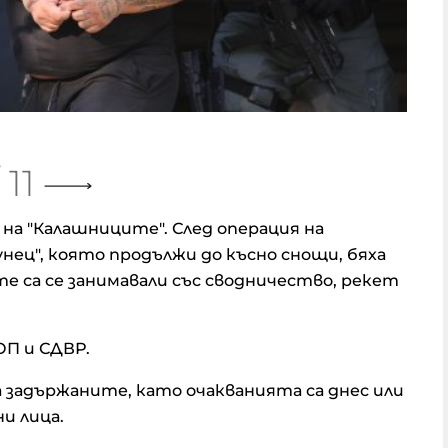
 11
на "Калашниците". След операция на
ец", която продължи до късно снощи, бяха
те са се занимавали със сводничество, рекет
ОП и СДВР.
 задържаните, като очакванията са днес или
и лица.