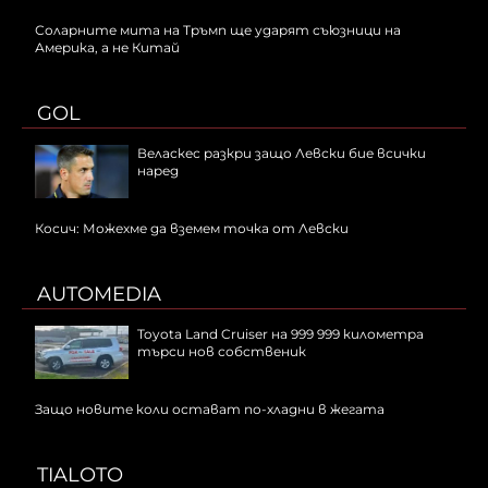
Соларните мита на Тръмп ще ударят съюзници на
Америка, а не Китай
GOL
Веласкес разкри защо Левски бие всички
наред
Косич: Можехме да вземем точка от Левски
AUTOMEDIA
Toyota Land Cruiser на 999 999 километра
търси нов собственик
Защо новите коли остават по-хладни в жегата
TIALOTO