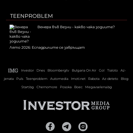
TEENPROBLEM
Венера във Везни - какво чака зодиите?
Лято 2026: Еспадрилите се завръщат
Investor
Dnes
Bloombergtv
Bulgaria On Air
Gol
Tialoto
Az-
jenata
Puls
Teenproblem
Automedia
Imoti.net
Rabota
Az-deteto
Blog
Start.bg
Chernomore
Posoka
Boec
Megavselena.bg