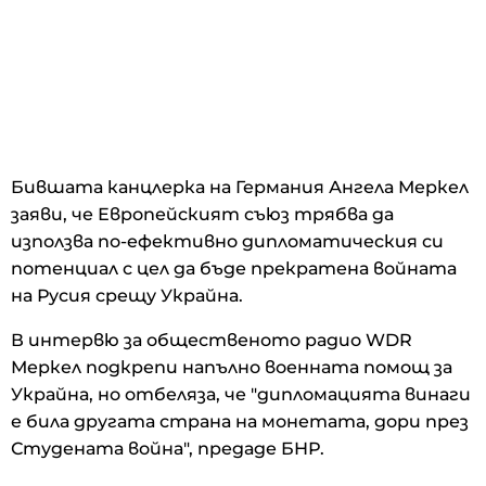
Бившата канцлерка на Германия Ангела Меркел
заяви, че Европейският съюз трябва да
използва по-ефективно дипломатическия си
потенциал с цел да бъде прекратена войната
на Русия срещу Украйна.
В интервю за общественото радио WDR
Меркел подкрепи напълно военната помощ за
Украйна, но отбеляза, че "дипломацията винаги
е била другата страна на монетата, дори през
Студената война", предаде БНР.