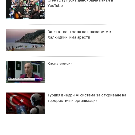
Green Day пусна денонощен канал в
YouTube
Затягат контрола по плажовете в
Халкидики, има арести
Късна емисия
Турция внедри AI система за откриване на
терористични организации