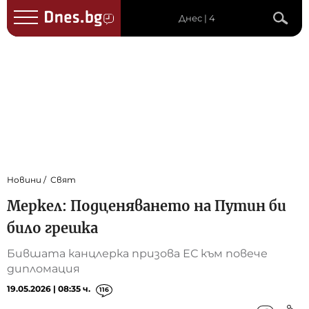
Днес | 4
Новини
Свят
Меркел: Подценяването на Путин би
било грешка
Бившата канцлерка призова ЕС към повече
дипломация
19.05.2026 | 08:35 ч.
116