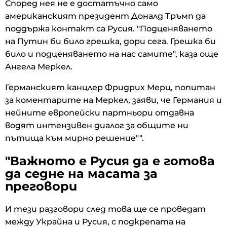
Според нея не е достатъчно само
американският президент Доналд Тръмп да
поддържа контакт са Русия. "Подценяването
на Путин би било грешка, дори сега. Грешка би
било и подценяването на нас самите", каза още
Ангела Меркел.
Германският канцлер Фридрих Мерц, попитан
за коментарите на Меркел, заяви, че Германия и
нейните европейски партньори отдавна
водят интензивен диалог за общите ни
пътища към мирно решение"".
"Важното е Русия да е готова
да седне на масата за
преговори
И тези разговори след това ще се проведат
между Украйна и Русия, с подкрепата на