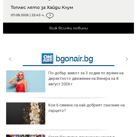
Топлес лято за Хайди Клум
07.08.2026 | 22:45 ч.
3
Виж всички новини
По-добър живот за 3 зодии по време на
директното движение на Венера на 8
август 2026 г.
Кои 6 семена са най-добрият съюзник на
сърцето?