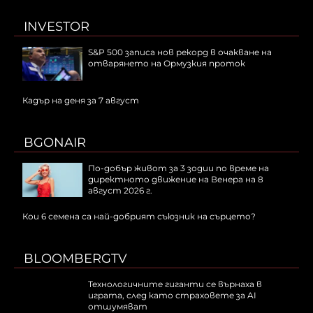
INVESTOR
S&P 500 записа нов рекорд в очакване на
отварянето на Ормузкия проток
Кадър на деня за 7 август
BGONAIR
По-добър живот за 3 зодии по време на
директното движение на Венера на 8
август 2026 г.
Кои 6 семена са най-добрият съюзник на сърцето?
BLOOMBERGTV
Технологичните гиганти се върнаха в
играта, след като страховете за AI
отшумяват