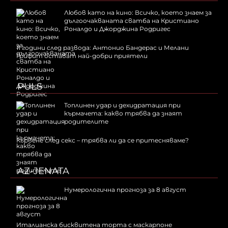
Любов като на кино: Всичко, което знаем за
дългоочакваната сватба на Кристиано
Роналдо и Джорджина Родригес
11 години след развода: Антонио Бандерас и Мелани
Грифит остават най-добри приятели
PULS
Топлинен удар и дехидратация при
кърмачета: какво трябва да знаят
родителите
Кървене след секс – трябва ли да се притесняваме?
AZ-JENATA
Нумерологична прогноза за 8 август
Италианска бисквитена торта с маскарпоне