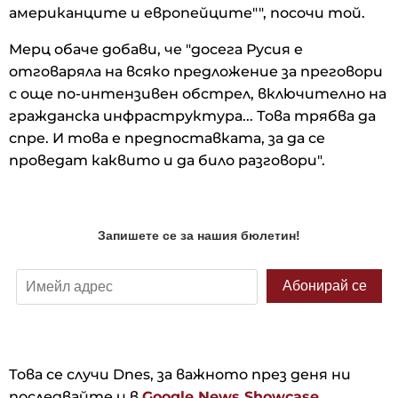
американците и европейците"", посочи той.
Мерц обаче добави, че "досега Русия е
отговаряла на всяко предложение за преговори
с още по-интензивен обстрел, включително на
гражданска инфраструктура... Това трябва да
спре. И това е предпоставката, за да се
проведат каквито и да било разговори".
Това се случи Dnes, за важното през деня ни
последвайте и в
Google News Showcase.