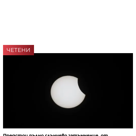
ЧЕТЕНИ
Предстои пълно слънчево затъмнение, от