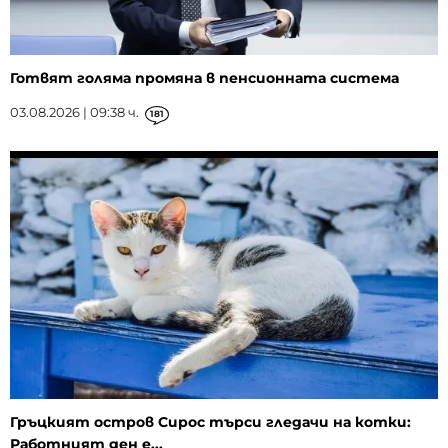
Готвят голяма промяна в пенсионната система
03.08.2026 | 09:38 ч.
181
Гръцкият остров Сирос търси гледачи на котки:
Работният ден е...