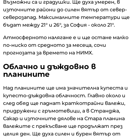
Възможни са и градушки. Ще духа умерен, в
източните райони до силен вятър от север-
северозапад. Максималните температури ще
бъдат между 21° и 26°, за София - около 21°.
Атмосферното налягане е и ще остане малко
по-ниско от средното за месеца, сочи
прогнозата за времето на НИМХ.
Облачно и дъждовно в
планините
Над планините ще има значителна купеста и
купесто-дъждовна облачност. Главно около и
след обяд ще паднат краткотрайни валежи,
придружени с гръмотевици, а в Странджа,
Сакар и източните дялове на Стара планина
валежите с прекъсване ще продължат през
целия ден. Ще духа силен и бурен вятър от