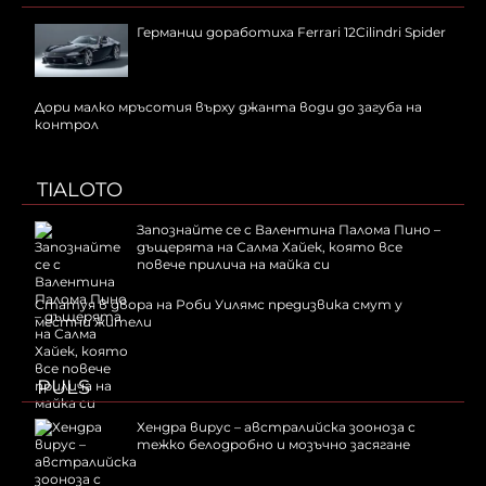
Германци доработиха Ferrari 12Cilindri Spider
Дори малко мръсотия върху джанта води до загуба на
контрол
TIALOTO
Запознайте се с Валентина Палома Пино –
дъщерята на Салма Хайек, която все
повече прилича на майка си
Статуя в двора на Роби Уилямс предизвика смут у
местни жители
PULS
Хендра вирус – австралийска зооноза с
тежко белодробно и мозъчно засягане