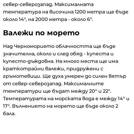
север-северозапад. Максималната
температура на височина 1200 метра ще бъде
около 14°, на 2000 метра - около 6°.
Валежи по морето
Над Черноморието облачността ще бъде
значителна, около и след обяд - купеста и
купесто-дъждовна. На много места ще има
краткотрайни валежи, придружени с
гръмотевици. Ще духа умерен до силен вятър
от север-северозапад. Максималните
температури ще бъдат между 20° и 22°.
Температурата на морската вода е между 14° и
17°. Вълнението на морето ще бъде около 2
бала.