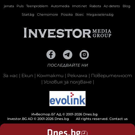
jenata
Puls
Teenproblem
Automedia
Imoti.net
Rabota
Az-deteto
Blog
Start.bg
Chernomore
Posoka
Boec
Megavselena.bg
ПОСЛЕДВАЙТЕ НИ
За нас
|
Екип
|
Контакти
|
Реклама
|
Поверителност
|
Условия за ползване
|
Инвестор.БГ АД © 2001-2026 Dnes.bg
Investor.BG AD © 2001-2026 Dnes.bg
All rights reserved.
Contact us