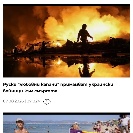
Руски "любовни капани" примамват украински
войници към смъртта
07.08.2026 | 07:02 ч.
1