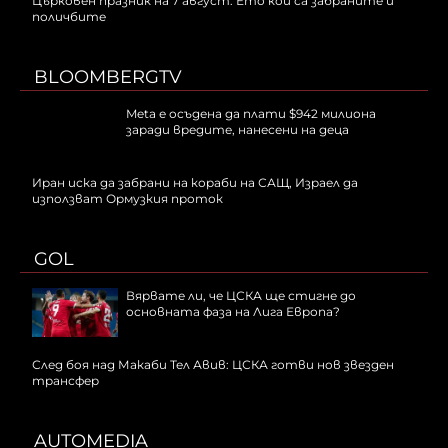
Църковен празник на 7 август: Ето кои са забраните и
поличбите
BLOOMBERGTV
Meta е осъдена да плати $942 милиона
заради вредите, нанесени на деца
Иран иска да забрани на кораби на САЩ, Израел да
използват Ормузкия проток
GOL
Вярвате ли, че ЦСКА ще стигне до
основната фаза на Лига Европа?
След боя над Макаби Тел Авив: ЦСКА готви нов звезден
трансфер
AUTOMEDIA