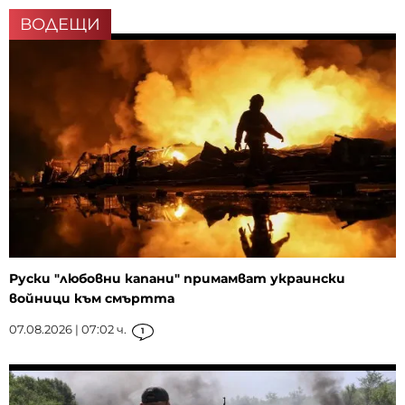
ВОДЕЩИ
Руски "любовни капани" примамват украински
войници към смъртта
07.08.2026 | 07:02 ч.
1