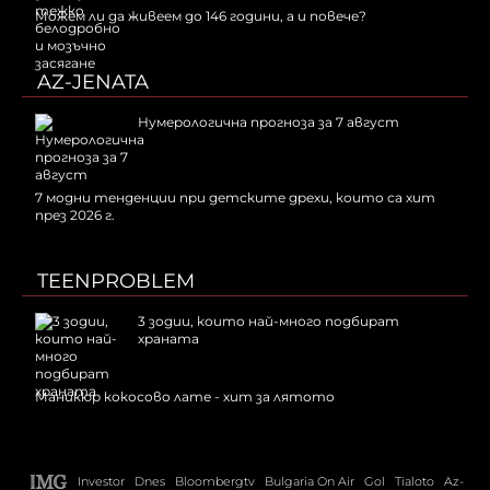
Можем ли да живеем до 146 години, а и повече?
AZ-JENATA
Нумерологична прогноза за 7 август
7 модни тенденции при детските дрехи, които са хит
през 2026 г.
TEENPROBLEM
3 зодии, които най-много подбират
храната
Маникюр кокосово лате - хит за лятото
Investor
Dnes
Bloombergtv
Bulgaria On Air
Gol
Tialoto
Az-