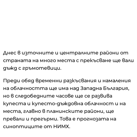
Днес в източните и централните райони от
страната на много места с прекъсване ще вали
дъжд с гръмотевици.
Преди обяд временни разкъсвания и намаления
на облачността ще има над Западна България,
но в следобедните часове ще се развива
купеста и купесто-дъждовна облачност и на
места, главно в планинските райони, ще
превали и прегърми. Това е прогнозата на
синоптиците от НИМХ.