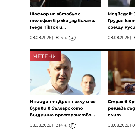
Шофьор на автобус с
Медведев: 
телефон в ръка зад волана:
Грузия ка
Гледа TikTok и...
срещу Рус
08.08.2026 | 18:15 ч.
08.08.2026 | 1
4
ЧЕТЕНИ
Инцидент: Дрон нахлу и се
Страх в Кр
взриви в българското
решава съд
въздушно пространство...
елит
08.08.2026 | 12:14 ч.
08.08.2026 | 0
411