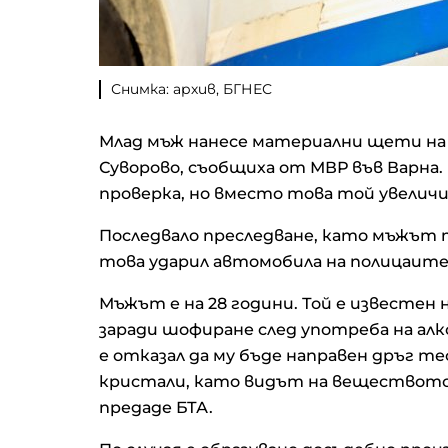
Снимка: архив, БГНЕС
Млад мъж нанесе материални щети на п
Суворово, съобщиха от МВР във Варна. 
проверка, но вместо това той увелич
Последвало преследване, като мъжът тр
това ударил автомобила на полицаите
Мъжът е на 28 години. Той е известен 
заради шофиране след употреба на ал
е отказал да му бъде направен дръг те
кристали, като видът на веществото 
предаде БТА.