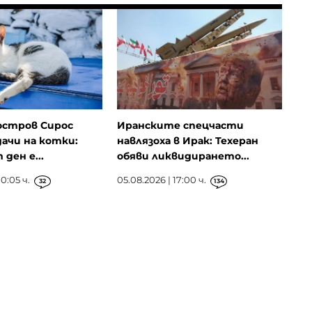
остров Сирос
Иранските спецчасти
ачи на котки:
навлязоха в Ирак: Техеран
ден е...
обяви ликвидирането...
0:05 ч.
05.08.2026 | 17:00 ч.
32
134