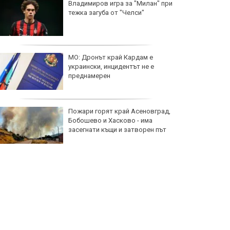
Владимиров игра за "Милан" при
тежка загуба от "Челси"
МО: Дронът край Кардам е
украински, инцидентът не е
преднамерен
Пожари горят край Асеновград,
Бобошево и Хасково - има
засегнати къщи и затворен път