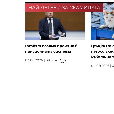
НАЙ-ЧЕТЕНИ ЗА СЕДМИЦАТА
Готвят голяма промяна в
Гръцкият 
пенсионната система
търси глед
Работният 
03.08.2026 | 09:38 ч.
211
04.08.2026 | 0