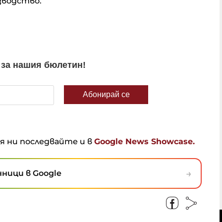
зводство.
ня ни последвайте и в
Google News Showcase.
→
ници в Google