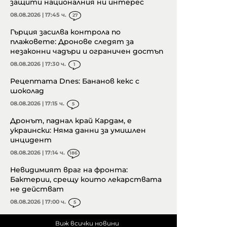
защити националния ни интерес
08.08.2026 | 17:45 ч.
27
Гърция засилва контрола по
плажовете: Дронове следят за
незаконни чадъри и ограничен достъп
08.08.2026 | 17:30 ч.
1
Рецептата Dnes: Бананов кекс с
шоколад
08.08.2026 | 17:15 ч.
5
Дронът, паднал край Кардам, е
украински: Няма данни за умишлен
инцидент
08.08.2026 | 17:14 ч.
186
Невидимият враг на фронта:
Бактерии, срещу които лекарствата
не действат
08.08.2026 | 17:00 ч.
5
Виж всички новини