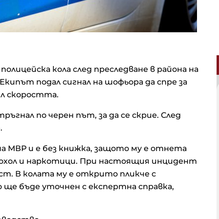
олицейска кола след преследване в района на
Екипът подал сигнал на шофьора да спре за
ил скоростта.
ъгнал по черен път, за да се скрие. След
.
на МВР и е без книжка, защото му е отнета
кохол и наркотици. При настоящия инцидент
ст. В колата му е открито пликче с
ще бъде уточнен с експертна справка,