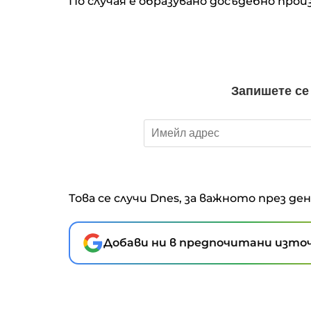
По случая е образувано досъдебно прои
Това се случи Dnes, за важното през де
Добави ни в предпочитани източ