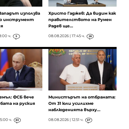
Западът използва
Христо Гаджев: Да видим как
то инструмент
правителството на Румен
ия
Радев ще...
8:00 ч.
08.08.2026 | 17:45 ч.
5
28
емъл: ФСБ вече
Министърът на отбраната:
бата на руския
От 31 юли усилихме
наблюденията върху...
5:00 ч.
08.08.2026 | 12:51 ч.
83
67