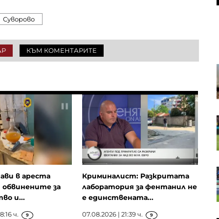
Суворово
АР
КЪМ КОМЕНТАРИТЕ
Квантовата заплаха затяга
примката около врата на
криптовалутите
Кадър на деня за 8 август
Дронът, паднал на българска
ави в ареста
Криминалист: Разкритата
територия, най-вероятно е дрон-
 обвинените за
лаборатория за фентанил не
примамка „Майя“
во и...
е единствената...
8:16 ч.
07.08.2026 | 21:39 ч.
9
9