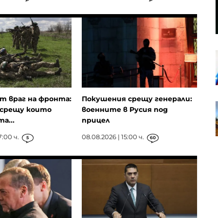
Създадена през 2022 г. компания
е в основата на украинските
атаки с дронове срещу Русия
Енергийният бизнес на Huawei
намира нови пазари
т враг на фронта:
Покушения срещу генерали:
Партията на унгарския премиер
 срещу които
военните в Русия под
номинира бивш съдя от
а...
прицел
Върховния съд за президент
7:00 ч.
08.08.2026 | 15:00 ч.
5
60