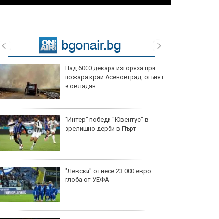
Над 6000 декара изгоряха при
пожара край Асеновград, огънят
е овладян
"Интер" победи "Ювентус" в
зрелищно дерби в Пърт
"Левски" отнесе 23 000 евро
глоба от УЕФА