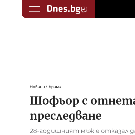
Новини
Крими
Шофьор с отнета
преследване
28-годишният мъж е отказал д