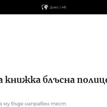
Днес | 48
 книжка блъсна полице
а му бъде направен тест