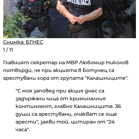
Снимка: БГНЕС
Снимка: БГНЕС
Снимка: БГНЕС
1
1
1
/
/
/
11
11
11
Главният секретар на МВР Любомир Николов
потвърди, че при акцията в Ботунец са
арестувани хора от групата "Калашниците".
"С моя заповед при акция днес са
задържани лица от криминалния
контингент, главно Калашниците. 36
души са арестувани, очакват се още
арести", заяви той, цитиран от "24
часа".