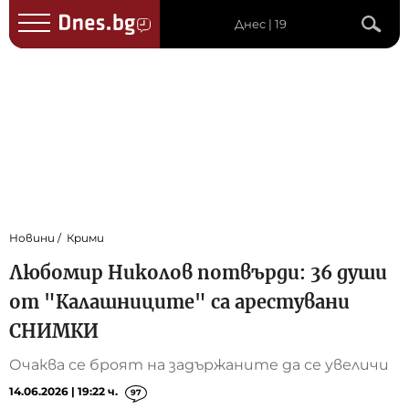
Днес | 19
Новини
Крими
Любомир Николов потвърди: 36 души
от "Калашниците" са арестувани
СНИМКИ
Очаква се броят на задържаните да се увеличи
14.06.2026 | 19:22 ч.
97