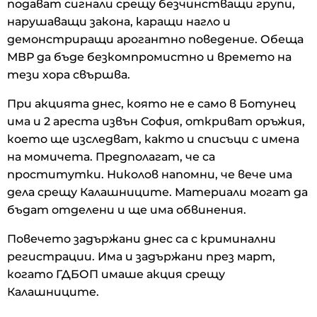
подават сигнали срещу безчинстващи групи,
нарушаващи закона, каращи нагло и
демонстриращи арогантно поведение. Обеща
МВР да бъде безкомпромистно и времето на
тези хора свършва.
При акцията днес, която не е само в Ботунец
има и 2 ареста извън София, откриват оръжия,
което ще изследват, както и списъци с имена
на момичета. Предполагат, че са
проститутки. Николов напомни, че вече има
дела срещу Калашниците. Материали могат да
бъдат отделени и ще има обвинения.
Повечето задържани днес са с криминални
регистрации. Има и задържани през март,
когато ГДБОП имаше акция срещу
Калашниците.