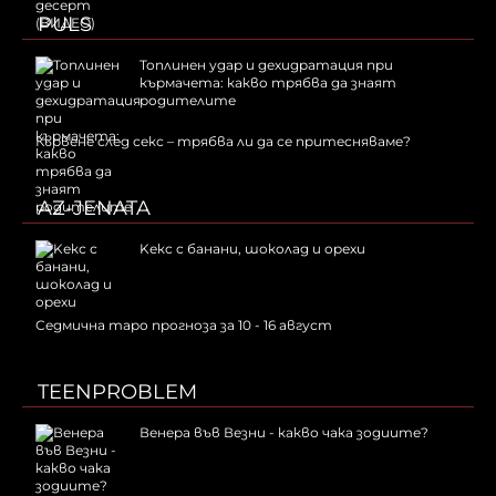
PULS
Топлинен удар и дехидратация при
кърмачета: какво трябва да знаят
родителите
Кървене след секс – трябва ли да се притесняваме?
AZ-JENATA
Kекс с банани, шоколад и орехи
Седмична таро прогноза за 10 - 16 август
TEENPROBLEM
Венера във Везни - какво чака зодиите?