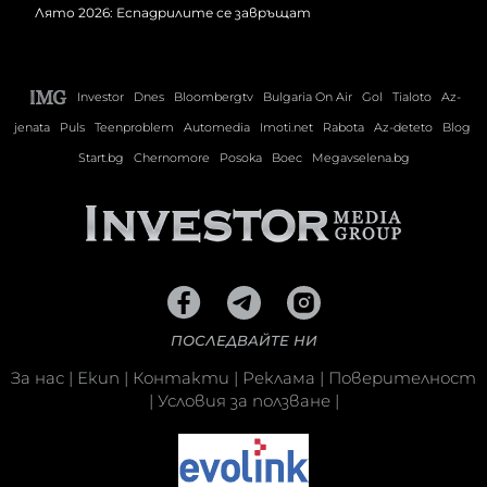
Лято 2026: Еспадрилите се завръщат
Investor
Dnes
Bloombergtv
Bulgaria On Air
Gol
Tialoto
Az-
jenata
Puls
Teenproblem
Automedia
Imoti.net
Rabota
Az-deteto
Blog
Start.bg
Chernomore
Posoka
Boec
Megavselena.bg
ПОСЛЕДВАЙТЕ НИ
За нас
|
Екип
|
Контакти
|
Реклама
|
Поверителност
|
Условия за ползване
|