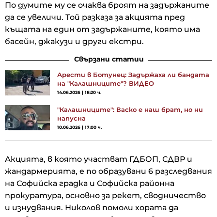
По думите му се очаква броят на задържаните
да се увеличи. Той разказа за акцията пред
къщата на един от задържаните, която има
басейн, джакузи и други екстри.
Свързани статии
Арести в Ботунец: Задържаха ли бандата
на "Калашниците"? ВИДЕО
14.06.2026 | 18:20 ч.
"Калашниците": Васко е наш брат, но ни
напусна
10.06.2026 | 17:00 ч.
Акцията, в която участват ГДБОП, СДВР и
жандармерията, е по образувани 6 разследвания
на Софийска градка и Софийска районна
прокуратура, основно за рекет, сводничество
и изнудвания. Николов помоли хората да