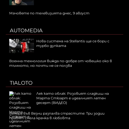
Мачовете по телевизията днес, 9 август
AUTOMEDIA
Нова система на Stellantis ще се бори с
турбо дупката
Военна технология вижда по-добре от човешко око в
тъмното, но почти не се ползва
TIALOTO
Лек като облак: Розовият сладкиш на
Марта Стюарт е идеалният летен
десерт (ВИДЕО)
Венера във Везни разпалва страстите: Три зодии
правят смела крачка в любовта