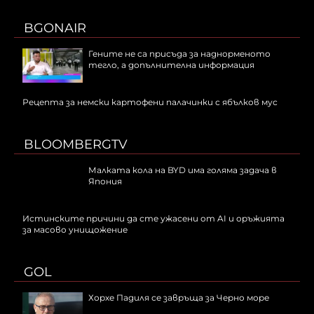
BGONAIR
Гените не са присъда за наднорменото
тегло, а допълнителна информация
Рецепта за немски картофени палачинки с ябълков мус
BLOOMBERGTV
Малката кола на BYD има голяма задача в
Япония
Истинските причини да сте ужасени от AI и оръжията
за масово унищожение
GOL
Хорхе Падиля се завръща за Черно море