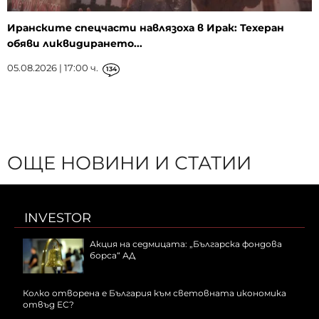
Иранските спецчасти навлязоха в Ирак: Техеран
обяви ликвидирането...
05.08.2026 | 17:00 ч.
134
ОЩЕ НОВИНИ И СТАТИИ
INVESTOR
Акция на седмицата: „Българска фондова
борса“ АД
Колко отворена е България към световната икономика
отвъд ЕС?