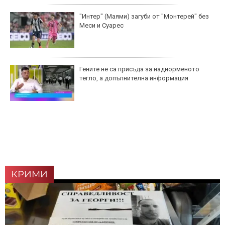
"Интер" (Маями) загуби от "Монтерей" без
Меси и Суарес
Гените не са присъда за наднорменото
тегло, а допълнителна информация
КРИМИ