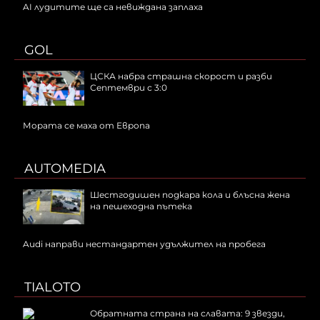
AI лудитите ще са невижданa заплаха
GOL
ЦСКА набра страшна скорост и разби
Септември с 3:0
Мората се маха от Европа
AUTOMEDIA
Шестгодишен подкара кола и блъсна жена
на пешеходна пътека
Audi направи нестандартен удължител на пробега
TIALOTO
Обратната страна на славата: 9 звезди,