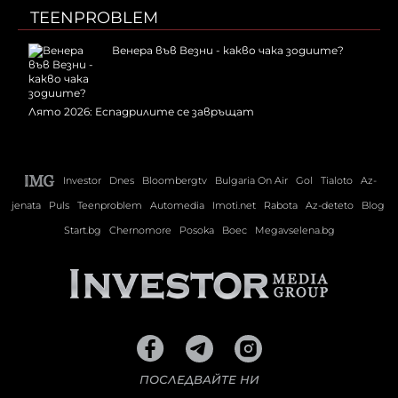
TEENPROBLEM
Венера във Везни - какво чака зодиите?
Лято 2026: Еспадрилите се завръщат
Investor
Dnes
Bloombergtv
Bulgaria On Air
Gol
Tialoto
Az-
jenata
Puls
Teenproblem
Automedia
Imoti.net
Rabota
Az-deteto
Blog
Start.bg
Chernomore
Posoka
Boec
Megavselena.bg
ПОСЛЕДВАЙТЕ НИ