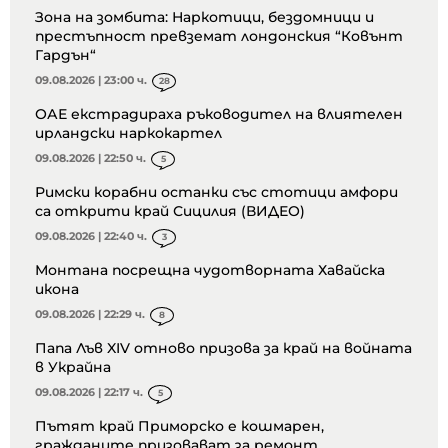
Зона на зомбита: Наркотици, бездомници и
престъпност превземат лондонския “Ковънт
Гардън“
09.08.2026 | 23:00 ч.
28
ОАЕ екстрадираха ръководител на влиятелен
ирландски наркокартел
09.08.2026 | 22:50 ч.
5
Римски корабни останки със стотици амфори
са открити край Сицилия (ВИДЕО)
09.08.2026 | 22:40 ч.
3
Монтана посрещна чудотворната Хавайска
икона
09.08.2026 | 22:29 ч.
8
Папа Лъв XIV отново призова за край на войната
в Украйна
09.08.2026 | 22:17 ч.
5
Пътят край Приморско е кошмарен,
гражданите призовават за ремонт