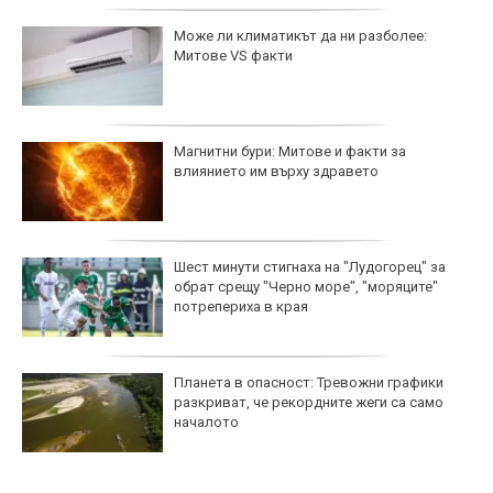
Може ли климатикът да ни разболее:
Митове VS факти
Магнитни бури: Митове и факти за
влиянието им върху здравето
Шест минути стигнаха на "Лудогорец" за
обрат срещу "Черно море", "моряците"
потрепериха в края
Планета в опасност: Тревожни графики
разкриват, че рекордните жеги са само
началото