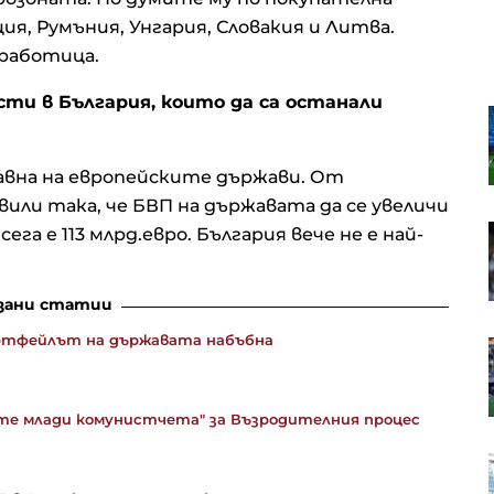
ия, Румъния, Унгария, Словакия и Литва.
зработица.
сти в България, които да са останали
Нови пожари избухнаха в Гърция,
е
евакуациите продължават
лбата
равна на европейските държави. От
вили така, че БВП на държавата да се увеличи
 през
Магнитна буря връхлита Земята
ега е 113 млрд.евро. България вече не е най-
през уикенда, ще продължи поне
два дни
зани статии
ортфейлът на държавата набъбна
Ужасяващи СНИМКИ след
за
кървавия атентат край Дамаск
кия
те млади комунистчета" за Възродителния процес
Украйна продължава с
дроновите атаки по Wildberries в