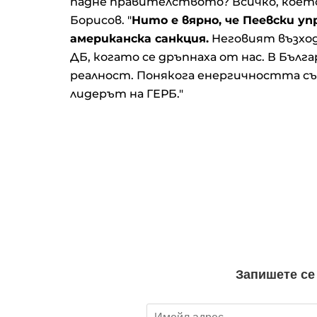
падне правителството? Всичко, което т
Борисов. "
Нито е вярно, че Пеевски уп
американска санкция.
Неговият възход
ДБ, когато се дръпнаха от нас. В Бълг
реалност. Понякога енергичността съ
лидерът на ГЕРБ."