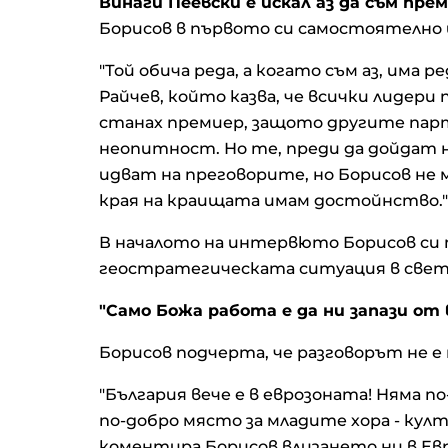
Винаги Пеевски е искал аз да съм прем
Борисов в първото си самостоятелно
"Той обича реда, а когато съм аз, има 
Райчев, който казва, че всички лидери 
станах премиер, защото другите парти
неопитност. Но те, преди да дойдат н
идват на преговорите, но Борисов не м
края на краищата имам достойнство."
В началото на интервюто Борисов си 
геостратегическата ситуация в свет
"Само Божа работа е да ни запази от 
Борисов подчерта, че разговорът не 
"България вече е в еврозоната! Няма п
по-добро място за младите хора - култ
коментира Борисов влизането ни в Ев