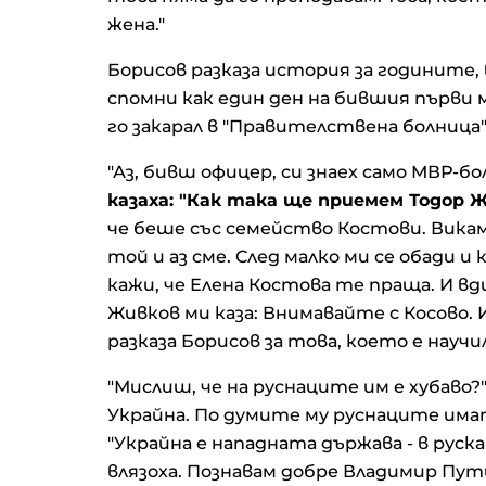
жена."
Борисов разказа история за годините, 
спомни как един ден на бившия първи м
го закарал в "Правителствена болница
"Аз, бивш офицер, си знаех само МВР-бо
казаха: "Как така ще приемем Тодор Ж
че беше със семейство Костови. Викам 
той и аз сме. След малко ми се обади и
кажи, че Елена Костова те праща. И вд
Живков ми каза: Внимавайте с Косово. 
разказа Борисов за това, което е науч
"Мислиш, че на руснаците им е хубаво
Украйна. По думите му руснаците има
"Украйна е нападната държава - в руск
влязоха. Познавам добре Владимир Пути