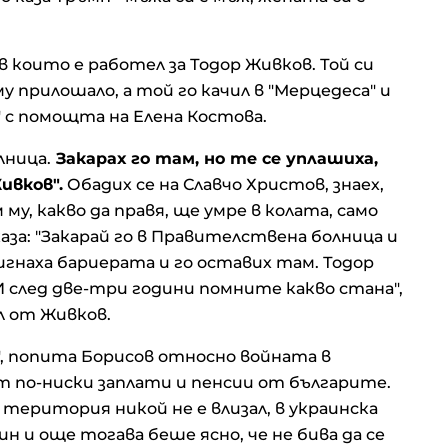
в които е работел за Тодор Живков. Той си
у прилошало, а той го качил в "Мерцедеса" и
" с помощта на Елена Костова.
лница.
Закарах го там, но те се уплашиха,
ивков".
Обадих се на Славчо Христов, знаех,
му, какво да правя, ще умре в колата, само
 каза: "Закарай го в Правителствена болница и
игнаха бариерата и го оставих там. Тодор
И след две-три години помните какво стана",
ил от Живков.
?", попита Борисов относно войната в
т по-ниски заплати и пенсии от българите.
а територия никой не е влизал, в украинска
н и още тогава беше ясно, че не бива да се