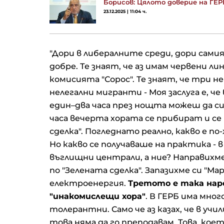
Борисов: Цялото доверие на ГЕ
геополитическите рискове
23.12.2025 | 11:04 ч.
пазарите
Войната влиза в предизбо
кампания в Русия, а все по
"Дори в либералните среди, дори самия
руснаци вярват в победат
добре. Те знаят, че аз имам червени л
комисията "Сорос". Те знаят, че три н
Търговци виждат
нелегални мигранти - Моя заслуга е, че
несъответствия, които мог
един–два часа през нощта можеш да си
провалят Вертикалния газ
часа вечерта хората се прибират и се
коридор
сделка". Погледнато реално, какво е п
Но какво се получаваше на практика -
въглищни централи, а ние? Направихме
по "Зелената сделка". Запазихме си "М
електроенергия.
Третото е така нар
"инакомислещи хора"
. В ГЕРБ има мног
толерантни. Само че аз казах, че в учи
това няма да го преподавам. Това, коет