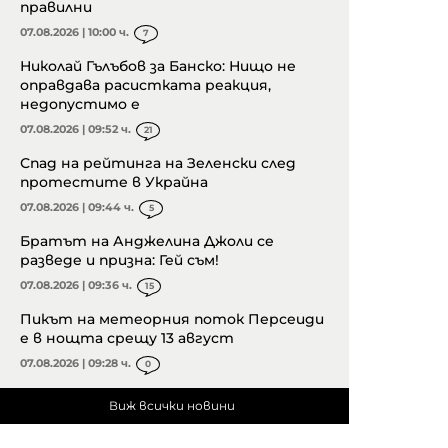
правилни
07.08.2026 | 10:00 ч.
7
Николай Гълъбов за Банско: Нищо не
оправдава расистката реакция,
недопустимо е
07.08.2026 | 09:52 ч.
21
Спад на рейтинга на Зеленски след
протестите в Украйна
07.08.2026 | 09:44 ч.
5
Братът на Анджелина Джоли се
разведе и призна: Гей съм!
07.08.2026 | 09:36 ч.
15
Пикът на метеорния поток Персеиди
е в нощта срещу 13 август
07.08.2026 | 09:28 ч.
0
Виж всички новини