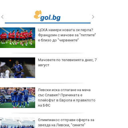
ЦСКА намери новата си перла?
Французин с мачове за "петлите"
е близо до "червените"
Мачовете по телевизията днес, 7
август
Левски иска отлагане на мача
със Славия? Причината е
плейофът в Европа и правилото
на БФС
Олимпиакос отправи оферта за
звезда на Левски, "сините"