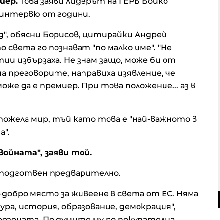
иер.
Това заяви лидерът на ГЕРБ Бойко
 интервю от години.
ред", обясни Борисов, цитирайки Андрей
по света го познават "по малко име". "Не
и избързаха. Не знам защо, може би от
а преговорите, направиха изявление, че
оже да е премиер. При това положение... аз в
пожела мир, тъй като това е "най-важното в
а".
войната", заяви той.
е подготвен предварително.
о-добро място за живеене в света от ЕС. Няма
ура, история, образование, демокрация",
розоната. По думите му по покупателна