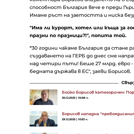
способност България вече е преди Гърц
Имаме ръст на заетостта и ниска бе
"Има ли курорт, хотел или къща за го
Lyft отчита рекордни
празни по празници?!", попита той.
резервации, но по-големит
отстъпки ограничиха печа
"
30 години чакаме България да стане 
създаването на ГЕРБ до днес сме напра
Ръстът на китайския износ
над четири пъти! Беше 27 млрд. евро - с
юли надмина очакванията,
бедната държава в ЕС", заяви Борисов.
подкрепен от AI бума
Свър
Бойко Борисов категоричен: П
Петролът продължава да
30.12.2025 | 16:08 ч.
поскъпва след съобщения 
удари срещу Иран в Ормуз
проток*
Борисов нападна "пребоядисани
29.12.2025 | 10:53 ч.
Корпоративните печалби
надделяват над