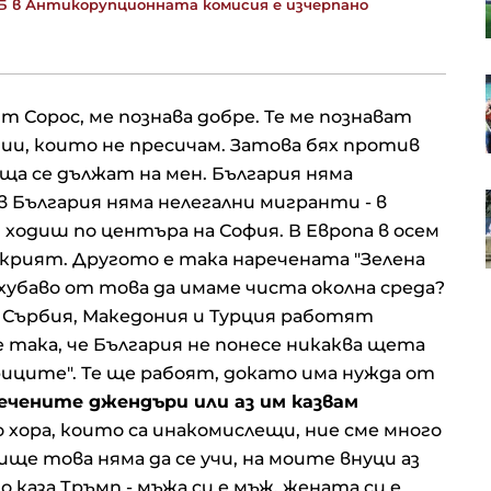
РБ в Антикорупционната комисия е изчерпано
 на
Русия
рната
В "България сутрин" на 8 август
-малко
от 9:30 часа: Помага или пречи AI
т Сорос, ме познава добре. Те ме познават
а
в сферата на грима?
инии, които не пресичам. Затова бях против
еща се дължат на мен. България няма
Оранжев код за опасни жеги в
 в България няма нелегални мигранти - в
ат да
части от България
 ходиш по центъра на София. В Европа в осем
ов
 крият. Другото е така наречената "Зелена
о-хубаво от това да имаме чиста околна среда?
 в Сърбия, Македония и Турция работят
 така, че България не понесе никаква щета
ариците". Те ще рабоят, докато има нужда от
ечените джендъри или аз им казвам
о хора, които са инакомислещи, ние сме много
лище това няма да се учи, на моите внуци аз
о каза Тръмп - мъжа си е мъж, жената си е