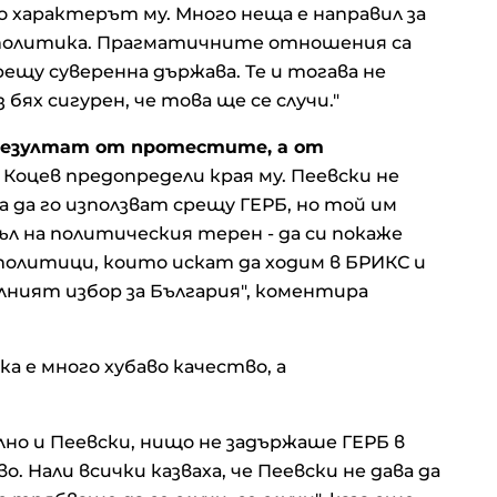
 характерът му. Много неща е направил за
зи политика. Прагматичните отношения са
рещу суверенна държава. Те и тогава не
 бях сигурен, че това ще се случи."
резултат от протестите, а от
Коцев предопредели края му. Пеевски не
 да го използват срещу ГЕРБ, но той им
ъл на политическия терен - да си покаже
 политици, които искат да ходим в БРИКС и
еалният избор за България", коментира
а е много хубаво качество, а
лно и Пеевски, нищо не задържаше ГЕРБ в
 Нали всички казваха, че Пеевски не дава да