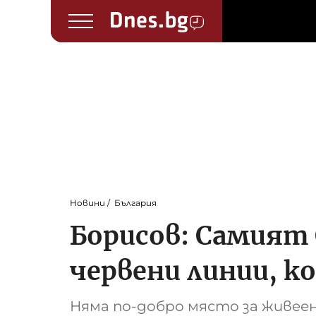
Новини
България
Борисов: Самият 
червени линии, к
Няма по-добро място за живеен