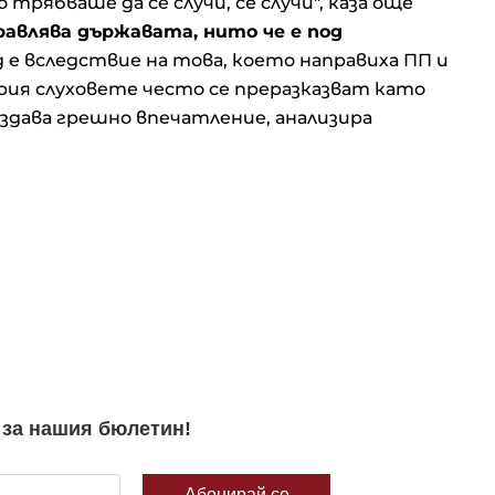
рябваше да се случи, се случи", каза още
равлява държавата, нито че е под
 е вследствие на това, което направиха ПП и
ария слуховете често се преразказват като
здава грешно впечатление, анализира