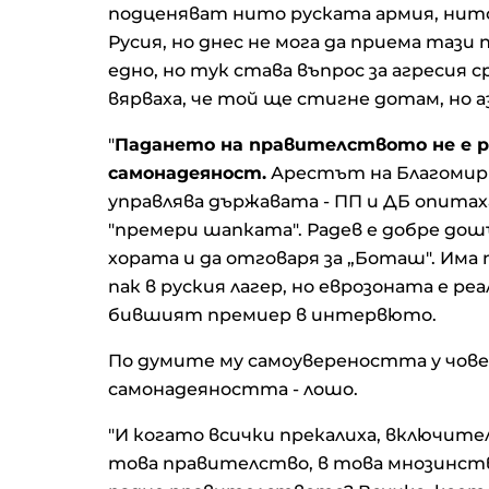
подценяват нито руската армия, нито
Русия, но днес не мога да приема та
едно, но тук става въпрос за агресия с
вярваха, че той ще стигне дотам, но аз
"
Падането на правителството не е 
самонадеяност.
Арестът на Благомир 
управлява държавата - ПП и ДБ опитаха
"премери шапката". Радев е добре дош
хората и да отговаря за „Боташ". Има
пак в руския лагер, но еврозоната е р
бившият премиер в интервюто.
По думите му самоувереността у човек
самонадеяността - лошо.
"И когато всички прекалиха, включите
това правителство, в това мнозинство.