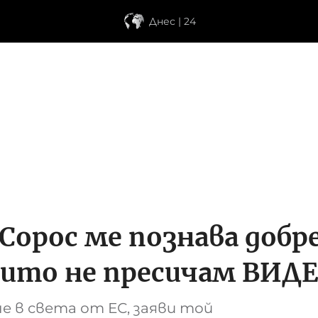
Днес | 24
Сорос ме познава добре
оито не пресичам ВИД
е в света от ЕС, заяви той