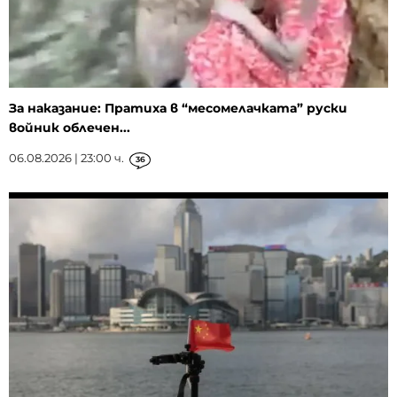
За наказание: Пратиха в “месомелачката” руски
войник облечен...
06.08.2026 | 23:00 ч.
36