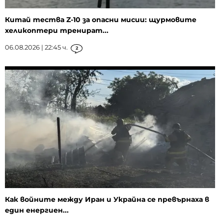
Китай тества Z-10 за опасни мисии: щурмовите
хеликоптери тренират...
06.08.2026 | 22:45 ч.
2
Как войните между Иран и Украйна се превърнаха в
един енергиен...