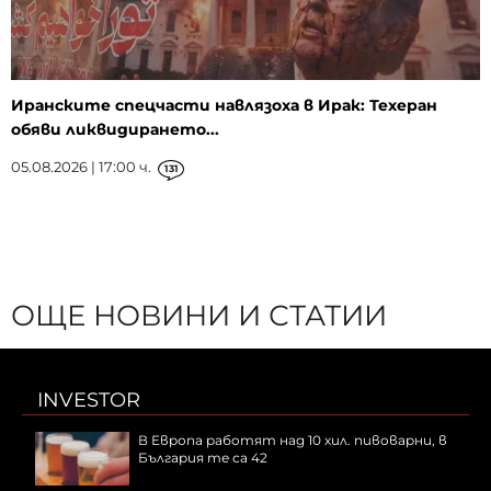
Иранските спецчасти навлязоха в Ирак: Техеран
обяви ликвидирането...
05.08.2026 | 17:00 ч.
131
ОЩЕ НОВИНИ И СТАТИИ
INVESTOR
В Европа работят над 10 хил. пивоварни, в
България те са 42