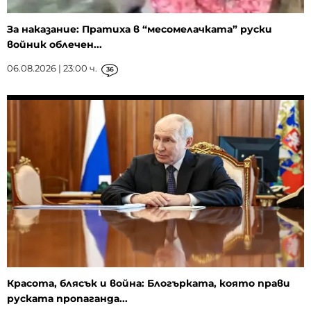
За наказание: Пратиха в “месомелачката” руски
войник облечен...
06.08.2026 | 23:00 ч.
36
Красота, блясък и война: Блогърката, която прави
руската пропаганда...