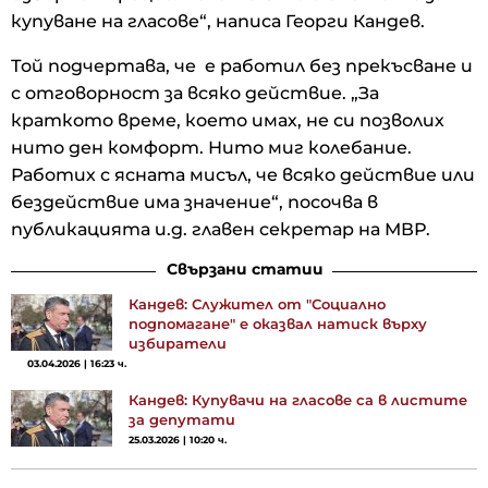
купуване на гласове“, написа Георги Кандев.
Той подчертава, че е работил без прекъсване и
с отговорност за всяко действие. „За
краткото време, което имах, не си позволих
нито ден комфорт. Нито миг колебание.
Работих с ясната мисъл, че всяко действие или
бездействие има значение“, посочва в
публикацията и.д. главен секретар на МВР.
Свързани статии
Кандев: Служител от "Социално
подпомагане" е оказвал натиск върху
избиратели
03.04.2026 | 16:23 ч.
Кандев: Купувачи на гласове са в листите
за депутати
25.03.2026 | 10:20 ч.