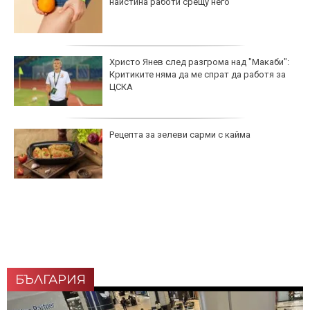
наистина работи срещу него
Христо Янев след разгрома над "Макаби":
Критиките няма да ме спрат да работя за
ЦСКА
Рецепта за зелеви сарми с кайма
БЪЛГАРИЯ