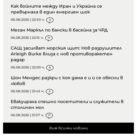
Как войните между Иран и Украйна се
превърнаха в един енергиен шок
06.08.2026 | 22:30 ч.
5
Меган Маркъл по бански в басейна за ЧРД
06.08.2026 | 22:15 ч.
11
САЩ засилват морския щит: Нов разрушител
Arleigh Burke влиза с нов противоракетен
радар
06.08.2026 | 22:00 ч.
8
Шон Мендес разкри с коя дама е и ѝ се обясни в
любов
06.08.2026 | 21:45 ч.
5
Евакуираха спешно посетители и служители в
столичен мол
06.08.2026 | 21:37 ч.
17
Виж всички новини