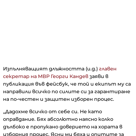
Изпълняващият длъжността (и.д.)
главен
секретар на МВР Георги Кандев
заяви в
публикация във фейсбук, че той и екипът му са
направили всичко по силите си за гарантиране
на по-честен и защитен изборен процес.
„Дадохме всичко от себе си. Не като
оправдание. Бях абсолютно наясно колко
дълбоко е пропукано доверието на хората в
изборния процес. Ясни ми бяха и опитите за