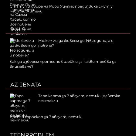
Статуя в двора на Роби Уилямс предизвика смут у
местни жители
PULS
Можем ли да живеем до 146 години, а и
повече?
Как да изберем протеинов шейк и за какво трябва да
внимаваме?
AZ-JENATA
Таро карта за 7 август, петък - Деветка
пентакли
Дневен хороскоп за 7 август, петък
TEENPROBLEM