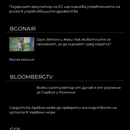
Пазарният регулатор на ЕС ще оценява управлението на
риска в управляващите дружества
BGONAIR
Шум, бетон и жеги: Как животните се
променят, за да оцелеят сред хората?
Късна емисия
BLOOMBERGTV
Всеки сантиметър от Дунав е от значение
за Сърбия и Румъния
Саудитска Арабия може да прекрати господството на
хутите в Червено море
GOL