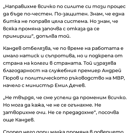
„Направихме всичко по силите си този процес
да бъде по-честен. По-защитен. Знам, че една
битка не поправя цяла система. Но знам, че
всяка промяна започва с отказа да се
примириш“, допълва той.
Кандев отбелязва, че по време на работата е
имало натиск и съпротива, но и подкрепа от
страна на колеги в страната. Той изразява
благодарност на служебния премиер Андрей
Гюров и политическото ръководство на МВР,
начело с министър Емил Дечев.
„Не твърдя, че сме успели да променим всичко.
Но мога да кажа, че не се огънахме. Не
затворихме очи. Не се предадохме“, посочва
още Кандев.
Според него дори малка промяна в доверието