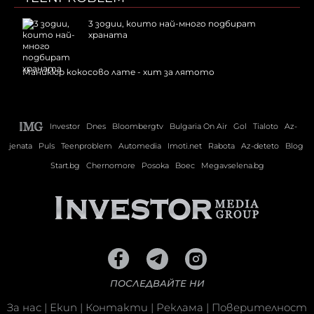
3 зодии, които най-много подбират
храната
Маникюр кокосово лате - хит за лятото
Investor
Dnes
Bloombergtv
Bulgaria On Air
Gol
Tialoto
Az-
jenata
Puls
Teenproblem
Automedia
Imoti.net
Rabota
Az-deteto
Blog
Start.bg
Chernomore
Posoka
Boec
Megavselena.bg
ПОСЛЕДВАЙТЕ НИ
За нас
|
Екип
|
Контакти
|
Реклама
|
Поверителност