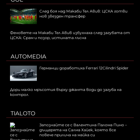
След боя над Макаби Тел Авив: ЦСКА готви
нов звезден трансфер
Феновете на Макаби Тел Авив избухнаха след загубата от
ЦСКА: Срам и позор, истината лъсна
AUTOMEDIA
Германци доработиха Ferrari 12Cilindri Spider
Дори малко мръсотия върху джанта води до загуба на
контрол
TIALOTO
Запознайте се с Валентина Палома Пино –
дъщерята на Салма Хайек, която все
повече прилича на майка си