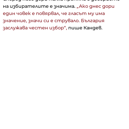
на избирателите е значима.
„Ако днес дори
един човек е повярвал, че гласът му има
значение, значи си е струвало. България
заслужава честен избор“,
пише Кандев.