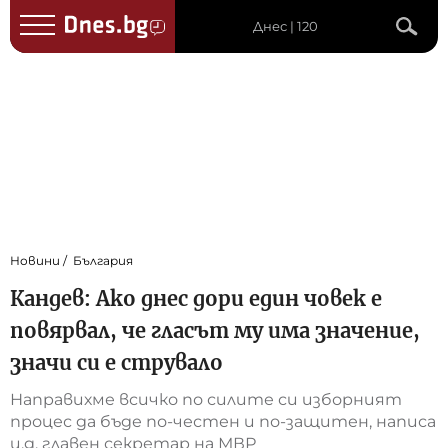
Днес | 120
Новини
България
Кандев: Ако днес дори един човек е
повярвал, че гласът му има значение,
значи си е струвало
Направихме всичко по силите си изборният
процес да бъде по-честен и по-защитен, написа
и.д. главен секретар на МВР