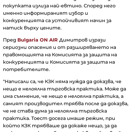
покупката излиза най-евтино. Според него
именно информираният избор и
конкуренцията са устойчивият начин за
натиск върху цените.
Пред
Bulgaria ON AIR
Димитров изрази
сериозни опасения и от разширяването на
правомощията на Комисията за защита на
конкуренцията и Комисията за защита на
потребителите.
"Написали са, че КЗК няма нужда да доказва, че
нещо е нелоялна търговска практика. Може да
има съмнение, че нещо е нелоялна практика, а
самият производител трябва после да доказва,
че не става дума за нелоялна търговска
практика. Тоест досега имаше режим, при
който КЗК трябваше да докаже нещо, за да