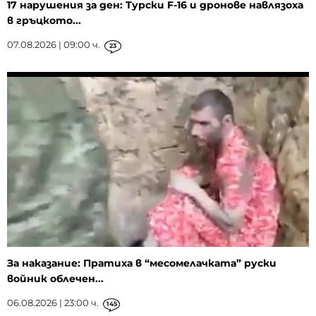
17 нарушения за ден: Турски F-16 и дронове навлязоха
в гръцкото...
07.08.2026 | 09:00 ч.
23
За наказание: Пратиха в “месомелачката” руски
войник облечен...
06.08.2026 | 23:00 ч.
145