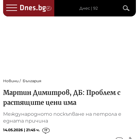
Днес | 92
Новини
България
Мартин Димитров, ДБ: Проблем с
растящите цени има
Международното поскъпване на петрола е
едната причина
14.05.2026 | 21:45 ч.
17