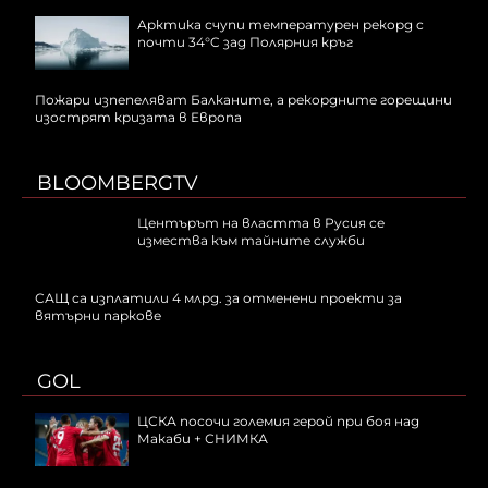
Арктика счупи температурен рекорд с
почти 34°C зад Полярния кръг
Пожари изпепеляват Балканите, а рекордните горещини
изострят кризата в Европа
BLOOMBERGTV
Центърът на властта в Русия се
измества към тайните служби
САЩ са изплатили 4 млрд. за отменени проекти за
вятърни паркове
GOL
ЦСКА посочи големия герой при боя над
Макаби + СНИМКА