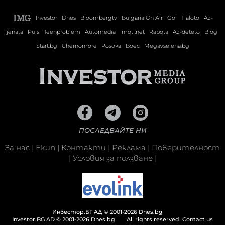
Investor
Dnes
Bloombergtv
Bulgaria On Air
Gol
Tialoto
Az-
jenata
Puls
Teenproblem
Automedia
Imoti.net
Rabota
Az-deteto
Blog
Start.bg
Chernomore
Posoka
Boec
Megavselena.bg
ПОСЛЕДВАЙТЕ НИ
За нас
|
Екип
|
Контакти
|
Реклама
|
Поверителност
|
Условия за ползване
|
Инвестор.БГ АД © 2001-2026 Dnes.bg
Investor.BG AD © 2001-2026 Dnes.bg
All rights reserved.
Contact us