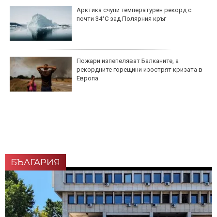
Арктика счупи температурен рекорд с
почти 34°C зад Полярния кръг
Пожари изпепеляват Балканите, а
рекордните горещини изострят кризата в
Европа
БЪЛГАРИЯ