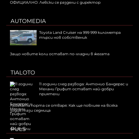
ОФИЦИАЛНО: Левски се раздели с директор
AUTOMEDIA
Toyota Land Cruiser на 999 999 километра
търси нов собственик
Защо новите коли остават по-хладни в жегата
TIALOTO
11 години след развода: Антонио Бандерас и
Мелани Грифит остават най-добри
приятели
Лъвската порта се отваря: Как ще повлияе на всяка
зодия тази седмица
PULS