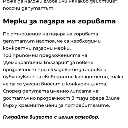
може да наложи глоба или някакво действие",
посочи депутатът.
Мерки за пазара на горивата
По отношение на пазара на горивата
депутатът настоя, че са необходими
конкретни пазарни мерки.
Той припомни предложенията на
"Демократична България" за повече
прозрачност при складовете за горива и
публикуване на свободните капацитети, така
че да се улесни вносът и конкуренцията.
Според депутата именно липсата на
достатъчно прозрачност в тази сфера влияе
върху крайните цени за потребителите.
Гледайте видеото с целия разговор.