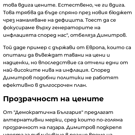
това вдига цените. Естествено, че ги вдига.
Това трябва да бъде спряно през новия бюджет
чрез намаляване на дефицита. Тоест да се
фокусираме върху генераторите на
инфлацията според нас", отбеляза Димитров.
Той даде пример с държави от Европа, които са
опитали да въвеждат тавани на цени и
надценки, но впоследствие са отчели едни от
най-високите нива на инфлация. Според
Димитров подобни политики не работят
ефективно в дългосрочен план.
Прозрачност на цените
От "Демократична България" предлагат
алтернативни мерки, сред които по-голяма
прозрачност на пазара. Димитров подкрепя
идеята за публикуване в реално време на