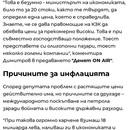
"Това е безумно - министърът на икономиката,
било то за 20 стоки, както те твърдят, да
определя една цена, която е справедлива.
Знаете, че се дава правомощие на КЗК да
обявява цени за прекомерно високи. Това е при
съвместно господстващо положение. Тоест
представете си олигополни пазари, тоест
няколко големи компании", коментира
Димитров в предаването
"Денят ON AIR"
.
Причините за инфлацията
Според депутата проблем с растящите цени
действително има, но причините са другаде –
международното поскъпване на петрола
заради войната и високите държавни разходи.
"При такова огромно харчене взимаш 18
милиарда лева, наливаш ги в икономиката и