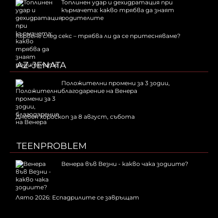
Топлинен удар и дехидратация при
кърмачета: какво трябва да знаят
родителите
Кървене след секс – трябва ли да се притесняваме?
AZ-JENATA
Положителни промени за 3 зодии,
благодарение на Венера
Дневен хороскоп за 8 август, събота
TEENPROBLEM
Венера във Везни - какво чака зодиите?
Лято 2026: Еспадрилите се завръщат