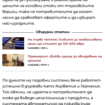
цените на основни стоки от търговските
вериги, така че потребителите да могат
лесно да сравняват офертите и да избират
най-изгодните.
Свързани статии
На първо четене: Глобите за необосновани
цени ще стигат до 100 000 евро
14.05.2026 | 12:15 ч.
Премиерът свиква среща за овладяване на
цените
14.05.2026 | 07:07 ч.
По думите му подобни системи вече работят
успешно в държави като Хърватия и Германия.
Той обясни, че идеята е потребителят да
може да въведе цяла кошница с продукти, а
системата автоматично да показва къде