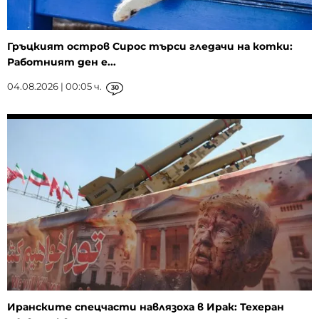
Гръцкият остров Сирос търси гледачи на котки:
Работният ден е...
04.08.2026 | 00:05 ч.
30
Иранските спецчасти навлязоха в Ирак: Техеран