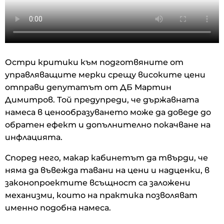
Остри критики към подготвяните от
управляващите мерки срещу високите цени
отправи депутатът от ДБ Мартин
Димитров. Той предупреди, че държавната
намеса в ценообразуването може да доведе до
обратен ефект и допълнително покачване на
инфлацията.
Според него, макар кабинетът да твърди, че
няма да въвежда тавани на цени и надценки, в
законопроектите всъщност са заложени
механизми, които на практика позволяват
именно подобна намеса.