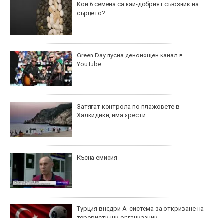
Кои 6 семена са най-добрият съюзник на
сърцето?
Green Day пусна денонощен канал в
YouTube
Затягат контрола по плажовете в
Халкидики, има арести
Късна емисия
Турция внедри AI система за откриване на
терористични организации