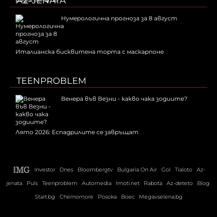
AZ-JENATA
Нумерологична прогноза за 8 август
Италианска бисквитена торта с маскарпоне
TEENPROBLEM
Венера във Везни - какво чака зодиите?
Лято 2026: Еспадрилите се завръщат
Investor
Dnes
Bloombergtv
Bulgaria On Air
Gol
Tialoto
Az-
jenata
Puls
Teenproblem
Automedia
Imoti.net
Rabota
Az-deteto
Blog
Start.bg
Chernomore
Posoka
Boec
Megavselena.bg