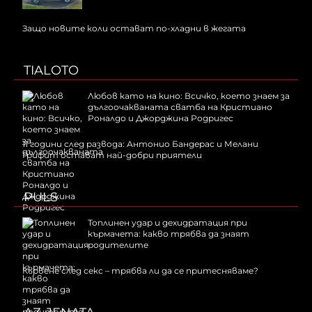
Защо новите коли остават по-хладни в жегата
TIALOTO
Любов като на кино: Всичко, което знаем за
дългоочакваната сватба на Кристиано
Роналдо и Джорджина Родригес
11 години след развода: Антонио Бандерас и Мелани
Грифит остават най-добри приятели
PULS
Топлинен удар и дехидратация при
кърмачета: какво трябва да знаят
родителите
Кървене след секс – трябва ли да се притесняваме?