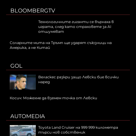
BLOOMBERGTV
Технологичните гиганти се върнаха в
играта, след като страховете за AI
отшумяват
Соларните мита на Тръмп ще ударят съюзници на
Америка, а не Китай
GOL
Веласкес разкри защо Левски бие всички
наред
Косич: Можехме да вземем точка от Левски
AUTOMEDIA
Toyota Land Cruiser на 999 999 километра
търси нов собственик