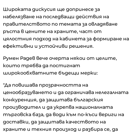
Широката дискусия ще допринесе за
набелязване на последващи действия на
правителството по темата за овладяване
ръста в цените на храните, част от
цялостния подход на кабинета за формиране на
ефективни и устойчиви решения.
Румен Радев вече очерта някои от целите,
които трябва да постигнат
широкообхватните бъдещи мерки:
"Да повишава прозрачността на
ценообразуването и да ограничава нелегалната
конкуренция, да защитава българския
производител и да укрепва националната
търговска база, да води към по-къси вериги на
доставки, да защитава качеството на
храните и техния произход и разбира се, да