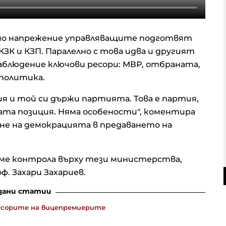
ено напрежение управляващите подготвят
ЗК и КЗП. Паралелно с това идва и другият
 наблюдение ключови ресори: МВР, отбраната,
политика.
я и той си държи партията. Това е партия,
ата позиция. Няма особености", коментира
ане на демокрацията в предаването на
еме контрола върху тези министерства,
. Захари Захариев.
зани статии
есорите на вицепремиерите