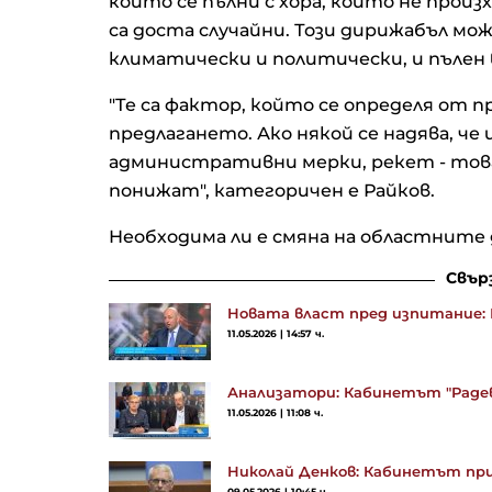
който се пълни с хора, които не прои
са доста случайни. Този дирижабъл мож
климатически и политически, и пълен въ
"Те са фактор, който се определя от
предлагането. Ако някой се надява, ч
административни мерки, рекет - това 
понижат", категоричен е Райков.
Необходима ли е смяна на областните
Свър
Новата власт пред изпитание:
11.05.2026 | 14:57 ч.
Анализатори: Кабинетът "Радев"
11.05.2026 | 11:08 ч.
Николай Денков: Кабинетът при
09.05.2026 | 10:45 ч.