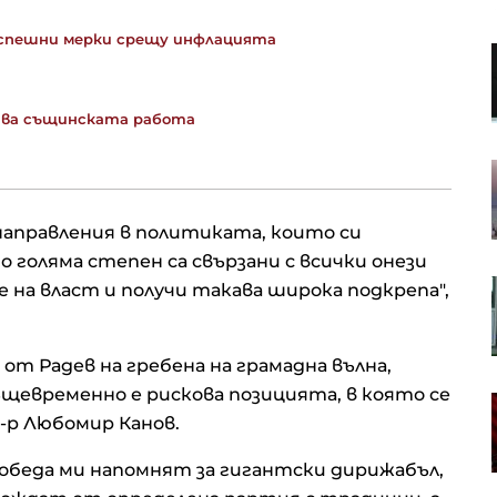
спешни мерки срещу инфлацията
Кадър на деня за 7 август
очва същинската работа
Кредитите у нас нараснаха с
повече от 16% за година до
близо 66 млрд. евро в края на
юни
 направления в политиката, които си
о голяма степен са свързани с всички онези
Апелативният съд не позволи на
 на власт и получи такава широка подкрепа",
Тръмп да строи новата бална
зала в Белия дом
от Радев на гребена на грамадна вълна,
ъщевременно е рискова позицията, в която се
Проучване: Дълговата тежест за
-р Любомир Канов.
германските доставчици на
авточасти расте
победа ми напомнят за гигантски дирижабъл,