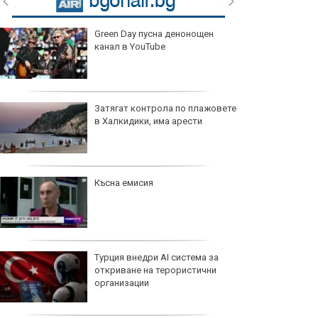
Green Day пусна денонощен
канал в YouTube
Затягат контрола по плажовете
в Халкидики, има арести
Късна емисия
Турция внедри AI система за
откриване на терористични
организации