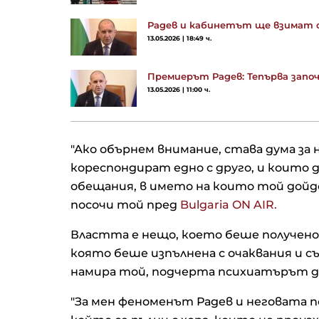
Радев и кабинетът ще взимат 
13.05.2026 | 18:49 ч.
Премиерът Радев: Тепърва зап
13.05.2026 | 11:00 ч.
"Ако обърнем внимание, става дума за
кореспондират едно с друго, и които д
обещания, в името на които той дойде
посочи той пред
Bulgaria ON AIR.
Властта е нещо, което беше получено 
която беше изпълнена с очаквания и с
намира той, подчерта психиатърът д
"За мен феноменът Радев и неговата 