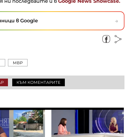
ня ни последвайте и в
Google News Showcase.
→
ници в Google
т
МВР
АР
КЪМ КОМЕНТАРИТЕ