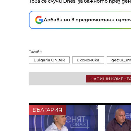
Това се случи Dnes, за важното през де
Добави ни в предпочитани източ
Тагове:
Bulgaria ON AIR
икономика
дефици
НАПИШИ КОМЕНТ
БЪЛГАРИЯ