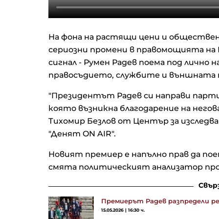
На фона на растящи цени и обществ
сериозни промени в правомощията на К
сигнал - Румен Радев поема под лично
правосъдието, службите и външната 
"Президентът Радев си направи парти
която възникна благодарение на негов
Тихомир Безлов от Център за изследв
"Денят ON AIR".
Новият премиер е напълно прав да по
смята политическият анализатор проф
Свър
Премиерът Радев разпредели р
15.05.2026 | 16:30 ч.