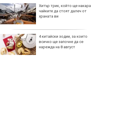
Хитър трик, който ще накара
чайките да стоят далеч от
храната ви
4 китайски зодии, за които
всичко ще започне да се
нарежда на 8 август