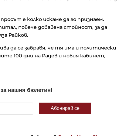
просът е колко искаме да го признаем.
итал, повече добавена стойност, за да
за Райков.
ива да се забравя, че тя има и политически
те 100 дни на Радев и новия кабинет,