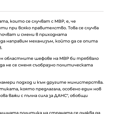
та, които се случват с МВР, е, че
и при всяко правителство. Това се случва
апочват и смени в приходната
да направим механизъм, който да се опита
.
епен областните шефове на МВР би трябвало
да не се сменя съобразно политическата
се намери подход и към другите министерства.
итиката, която предлагала, особено един нов
а важи с пълна сила за ДАНС", обобщи
външната политика на страната се очаква да