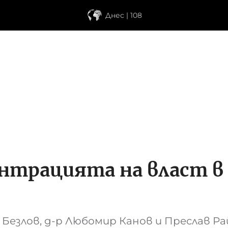
Днес | 108
ентрацията на власт в
 Безлов, д-р Любомир Канов и Преслав Рай