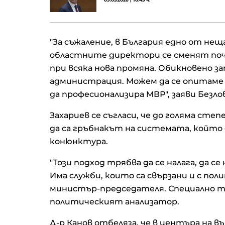
"За съжаление, в България едно от неща
областните директори се сменят почт
при всяка нова промяна. Обикновено з
администрация. Можем да се опитаме 
да професионализира МВР", заяви Безлов
Захариев се съгласи, че до голяма ст
да са гръбнакът на системата, който 
конюнктура.
"Този подход трябва да се налага, да 
Има служби, които са свързани и с пол
министър-председателя. Специално тов
политическият анализатор.
Д-р Канов отбеляза, че в центъра на 