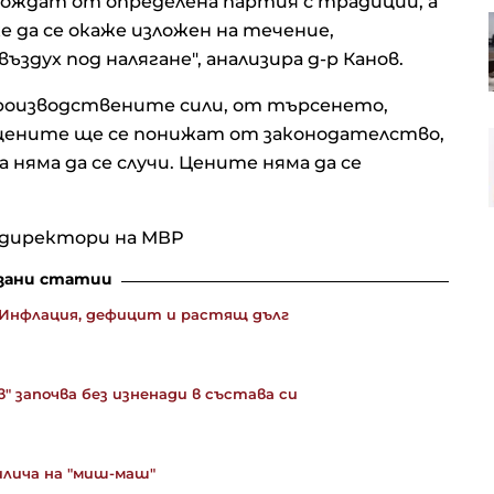
зхождат от определена партия с традиции, а
Анализатор: За Тръмп ще е по-
е да се окаже изложен на течение,
лесно да прехвърли войната
здух под налягане", анализира д-р Канов.
срещу Иран на следващия
президент
 производствените сили, от търсенето,
е цените ще се понижат от законодателство,
Русия иззе 10 млрд. долара от
бизнеса, а Путин разчита ФСБ да
няма да се случи. Цените няма да се
държи елита под контрол
 директори на МВР
зани статии
 Инфлация, дефицит и растящ дълг
 започва без изненади в състава си
лича на "миш-маш"