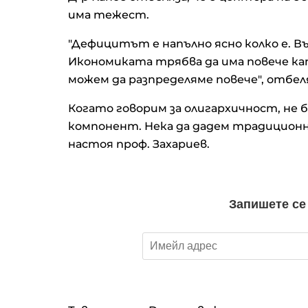
има тежест.
"Дефицитът е напълно ясно колко е. Въ
Икономиката трябва да има повече кап
можем да разпределяме повече", отбеля
Когато говорим за олигархичност, не б
компонент. Нека да дадем традиционни
настоя проф. Захариев.