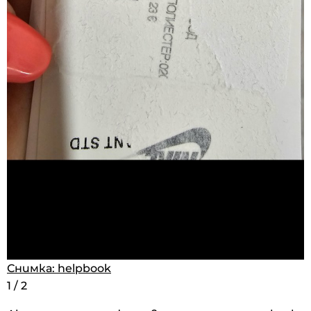
Снимка: helpbook
Снимка: helpbook
1
1
/
/
2
2