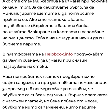
Ако сте станали жертва на измама при покупка
онлайн, трябва да действате бързо, за да
минимизирате щетите и да потърсите
правата си. Ако сте платили с карта,
незабавно се свържете с вашата банка,
поискайте блокиране на картата и оспорване
на плащането. Това е най-сигурния начин да си
върнете парите.
В платформата на
Helpbook.info
продължават
да валят сигнали за измами при онлайн
пазаруване на стоки.
Наш потребител платил предварително
чифт сандали, но при доставката нямало опция
за преглед и в последствие установил, че
обувките са съвсем различни. Върнал пратката
с наложен платеж, но вече повече от месец
обувките нито са заменени, нито парите