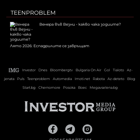
TEENPROBLEM
Венера във Везни - какво чака зодиите?
Лято 2026: Еспадрилите се завръщат
Investor
Dnes
Bloombergtv
Bulgaria On Air
Gol
Tialoto
Az-
jenata
Puls
Teenproblem
Automedia
Imoti.net
Rabota
Az-deteto
Blog
Start.bg
Chernomore
Posoka
Boec
Megavselena.bg