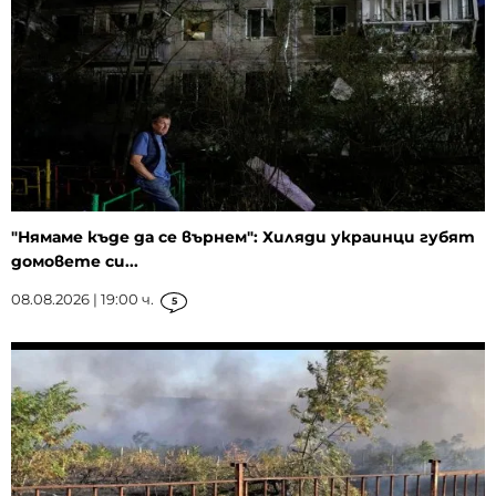
"Нямаме къде да се върнем": Хиляди украинци губят
домовете си...
08.08.2026 | 19:00 ч.
5