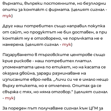
върнати, въпреки постоянните, но безплодни
опити за контакт с фирмата. (целият сигнал -
тук
)
Друг наш потребител също направил покупка
от сайт, но продуктът не бил доставен, а при
контакт му е отговорено, че поръчката не е
намерена. (целият сигнал -
тук
)
Пазаруването в търговските центрове също
крие рискове - наш потребител платил
упоменатата цена по етикет, но на касата се
оказала двойна, заради разминаване на
изписаните евро-лева. „Личи си че е имало нещо
върху етикета, но е отлепено. Опитах да се
свържа с тях, но няма отговор.“ (целият сигнал
-
тук
)
За пореден път получаваме сигнал към ЦГМ за