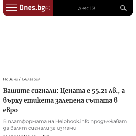
Днес | 51
Новини
България
Вашите сигнали: Цената е 55.21 лв., а
върху етикета залепена същата в
евро
В платформата на Helpbook.info продължават
да валят сигнали за измами