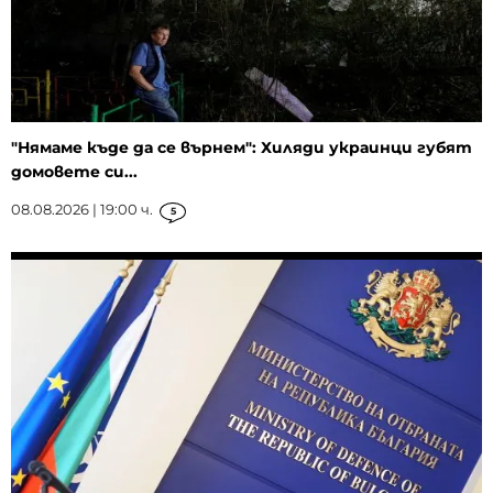
"Нямаме къде да се върнем": Хиляди украинци губят
домовете си...
08.08.2026 | 19:00 ч.
5