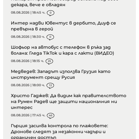
декара, вече е овладян
08.08.2026 | 18:45 ч.
0
Интер надви Ювентус в дербито, Диуф се
превърна в герой
08.08.2026 | 18:30 ч.
0
Шофьор на автобус с телефон в ръка зад
волана: Гледа TikTok и кара с лакти (ВИДЕО)
08.08.2026 | 18:15 ч.
25
Медведев: Западът използва Грузия като
инструмент срещу Русия
08.08.2026 | 18:00 ч.
12
Христо Гаджев: Да видим как правителството
на Румен Радев ще защити националния ни
интерес
08.08.2026 | 17:45 ч.
46
Гърция засилва контрола по плажовете:
Дронове следят за незаконни чадъри и
ограничен достъп