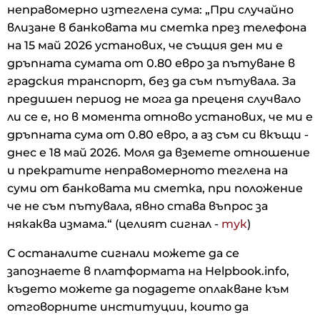
неправомерно изтеглена сума: „При случайно
влизане в банковата ми сметка през телефона
на 15 май 2026 установих, че същия ден ми е
дръпната сумата от 0.80 евро за пътуване в
градския транспорт, без да съм пътувала. За
предишен период не мога да преценя случвало
ли се е, но в момента отново установих, че ми е
дръпната сума от 0.80 евро, а аз съм си вкъщи -
днес е 18 май 2026. Моля да вземете отношение
и прекратите неправомерното теглена на
суми от банковата ми сметка, при положение
че не съм пътувала, явно става въпрос за
някаква измама.“ (целият сигнал -
тук
)
С останалите сигнали можете да се
запознаете в платформата на Helpbook.info,
където можете да подадете оплакване към
отговорните институции, които да