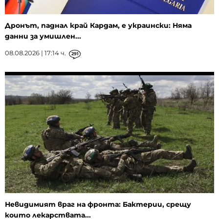
Дронът, паднал край Кардам, е украински: Няма
данни за умишлен...
08.08.2026 | 17:14 ч.
291
Невидимият враг на фронта: Бактерии, срещу
които лекарствата...