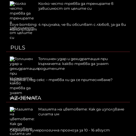
Колко често трябва да тренирате в
зависимост от целите си
Love bombing: 4 признака, че ви обсипват с любов, за да ви
манипулират
PULS
Топлинен удар и дехидратация при
кърмачета: какво трябва да знаят
родителите
Кървене след секс – трябва ли да се притесняваме?
AZ-JENATA
Магията на цветовете: Как да използваме
силата им
Седмична нумерологична прогноза за 10 - 16 август