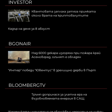
INVESTOR
Квантовата заплаха затяга примката
около врата на криптовалутите
Кадър на деня за 8 август
BGONAIR
Над 6000 декара изгоряха при пожара край
Асеновград, огънят е овладян
"Интер" победи "Ювентус" в зрелищно дерби в Пърт
BLOOMBERGTV
Тръмп допринася за златна ера на
възобновяемата енергия в САЩ
Израелската индустрия се сблъсква с недостиг на чужди