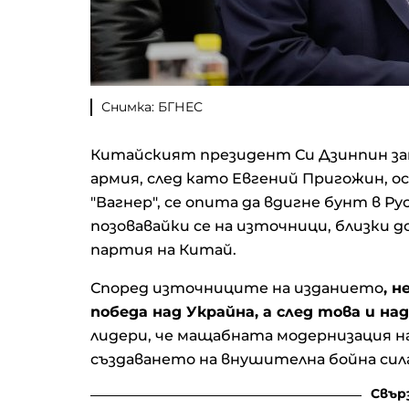
Снимка: БГНЕС
Китайският президент Си Дзинпин за
армия, след като Евгений Пригожин, о
"Вагнер", се опита да вдигне бунт в Рус
позовавайки се на източници, близки
партия на Китай.
Според източниците на изданието
, 
победа над Украйна, а след това и на
лидери, че мащабната модернизация н
създаването на внушителна бойна сил
Свър