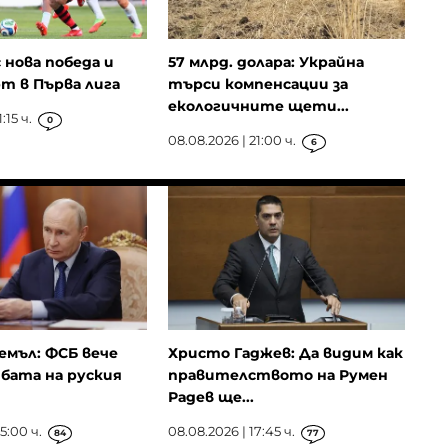
 нова победа и
57 млрд. долара: Украйна
т в Първа лига
търси компенсации за
екологичните щети...
:15 ч.
0
08.08.2026 | 21:00 ч.
6
емъл: ФСБ вече
Христо Гаджев: Да видим как
бата на руския
правителството на Румен
Радев ще...
5:00 ч.
08.08.2026 | 17:45 ч.
84
77