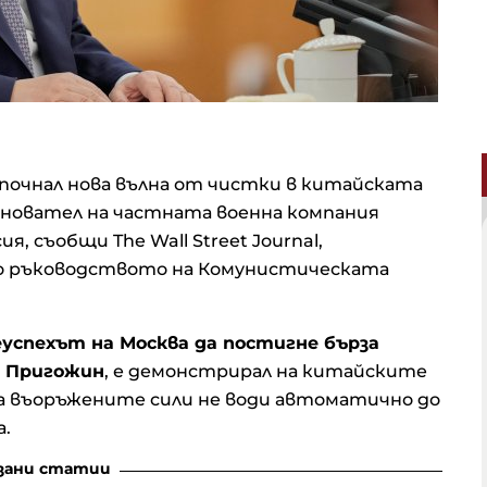
почнал нова вълна от чистки в китайската
сновател на частната военна компания
ия, съобщи The Wall Street Journal,
 до ръководството на Комунистическата
неуспехът на Москва да постигне бърза
д Пригожин
, е демонстрирал на китайските
а въоръжените сили не води автоматично до
а.
зани статии