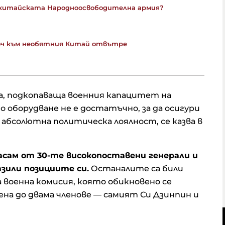
 с китайската Народноосвободителна армия?
люч към необятния Китай отвътре
а, подкопаваща военния капацитет на
о оборудване не е достатъчно, за да осигури
 абсолютна политическа лоялност, се казва в
насам от 30-те високопоставени генерали и
азили позициите си.
Останалите са били
а военна комисия, която обикновено се
ена до двама членове — самият Си Дзинпин и