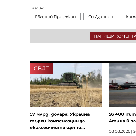
Тагове:
Евгений Пригожин
Си Дзинпин
Кит
НАПИШИ КОМЕНТ
СВЯТ
57 млрд. долара: Украйна
56 400 път
търси компенсации за
Атина в ра
екологичните щети...
08.08.2026 | 2