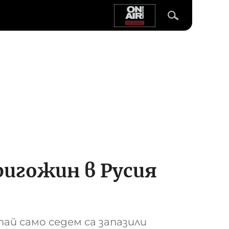
ригожин в Русия
ай само седем са запазили