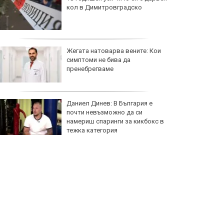
кол в Димитровградско
Жегата натоварва вените: Кои
симптоми не бива да
пренебрегваме
Даниел Динев: В България е
почти невъзможно да си
намериш спаринги за кикбокс в
тежка категория