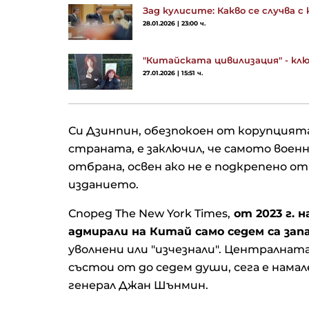
Зад кулисите: Какво се случва
28.01.2026 | 23:00 ч.
"Китайската цивилизация" - к
27.01.2026 | 15:51 ч.
Си Дзинпин, обезпокоен от корупцият
страната, е заключил, че самото военн
отбрана, освен ако не е подкрепено от
изданието.
Според The ​​New York Times,
от 2023 г. 
адмирали на Китай само седем са зап
уволнени или "изчезнали". Централнат
състои от до седем души, сега е намал
генерал Джан Шънмин.