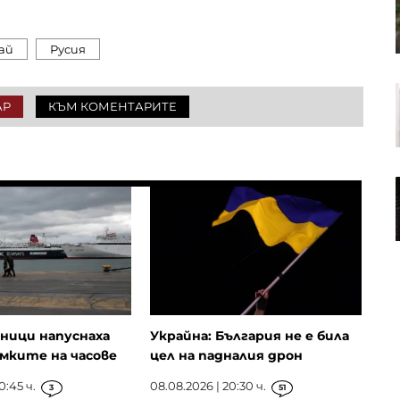
територия, най-вероятно е дрон-
примамка „Майя“
ай
Русия
Създадена през 2022 г. компания
АР
КЪМ КОМЕНТАРИТЕ
е в основата на украинските
атаки с дронове срещу Русия
Енергийният бизнес на Huawei
намира нови пазари
ници напуснаха
Украйна: България не е била
мките на часове
цел на падналия дрон
0:45 ч.
08.08.2026 | 20:30 ч.
3
51