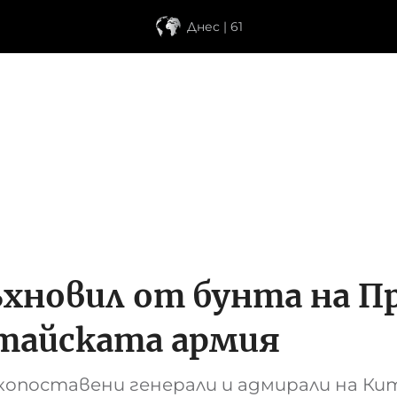
Днес | 61
ъхновил от бунта на П
итайската армия
окопоставени генерали и адмирали на Кит