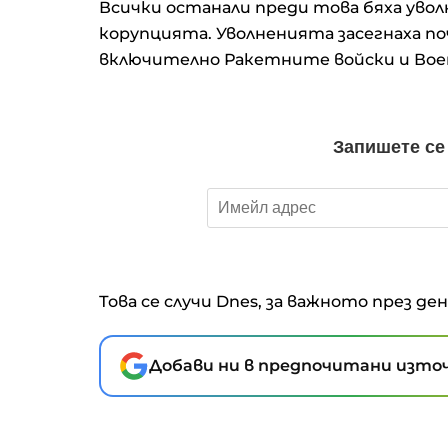
Всички останали преди това бяха уво
корупцията. Уволненията засегнаха по
включително Ракетните войски и Вое
Това се случи Dnes, за важното през де
Добави ни в предпочитани източ