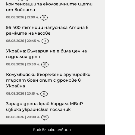
компенсации за екологичните щети
от войната
08.08.2026 | 21:00 ч.
9
56 400 пътници напуснаха Атина в
рамките на часове
08.08.2026 | 20:45 ч.
3
Украйна: България не е била цел на
падналия дрон
08.08.2026 | 20:30 ч.
52
Колумбийски въоръжени групировки
търсят боен опит с дронове в
Украйна
08.08.2026 | 20:15 ч.
6
Заради дрона край Кардам: МВнР
извика украинския посланик
08.08.2026 | 20:00 ч.
25
Виж всички новини