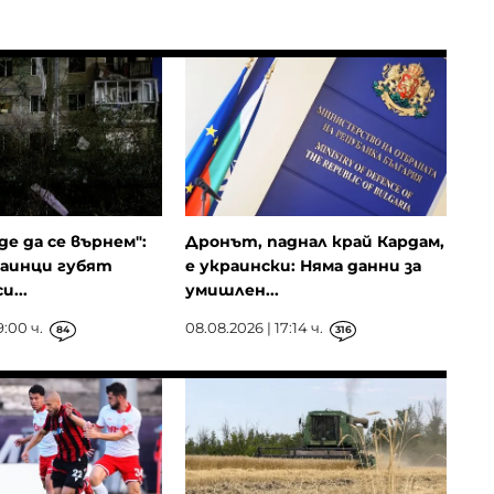
де да се върнем":
Дронът, паднал край Кардам,
раинци губят
е украински: Няма данни за
...
умишлен...
9:00 ч.
08.08.2026 | 17:14 ч.
84
316