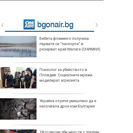
Бебета фламинго получиха
първите си "паспорти" в
резерват край Малага (СНИМКИ)
Психолог за убийството в
Пловдив: Социалните мрежи
моделират агресията
Украйна отрече умишлено да е
насочвала дрон към България
18-годишен уби чичо си с дървен