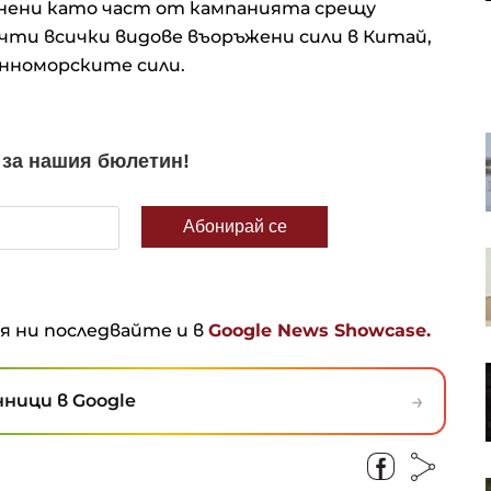
лнени като част от кампанията срещу
чти всички видове въоръжени сили в Китай,
нноморските сили.
Иран намекна за сделка за
Ормуз, но само ако условията му
бъдат изпълнени
Квантовата заплаха затяга
примката около врата на
криптовалутите
ня ни последвайте и в
Google News Showcase.
Кадър на деня за 8 август
→
ници в Google
Дронът, паднал на българска