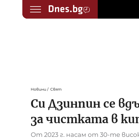
Новини
Свят
Си Дзинпин се вд
за чистката в к
От 2023 г. насам от 30-те вис