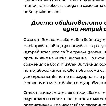
типичната околна среда на самолета и
невъоръжено око.
Доста обикновеното с
една непрек
Още от Втората световна война изт
маркировки, ивици за нахлуване и рису
изтребителите са възприели зелени и 
проникване на ниска височина. Но в с
сражения се водят извън визуалния об
по-незабележимите цветови схеми са п
усъвършенстването на радарната и р
е станал по-малко важен от управлен
Стелт самолетите се отличават с това
разчитат на стелт покрития с матер
предназначени да намаляват радарни