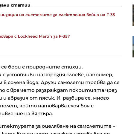
зани статии
Иран изнудва съседите си:
Спрете Тръмп, или ще ви ударим
низация на системите за електронна война на F-35
тежко
оваря с Lockheed Martin за F-35?
ЕС заплашва да спре безвизовия
достъп на 5 карибски страни
заради "златните" им паспорти
 се бори с природните стихии.
с устойчиви на корозия слоеве, например,
 в солена вода. Други самолети трябва да се
ито с времето разграждат покритията чрез
и абразия от пясък. И, разбира се, много
 полет, който натоварва слоя боя с
ивление на вятъра.
итектурата за оцеляване на самолетите –
 като визуалният камуфлаж става все по-