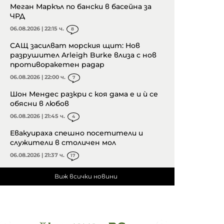
Меган Маркъл по бански в басейна за
ЧРД
06.08.2026 | 22:15 ч.
8
САЩ засилват морския щит: Нов
разрушител Arleigh Burke влиза с нов
противоракетен радар
06.08.2026 | 22:00 ч.
7
Шон Мендес разкри с коя дама е и ѝ се
обясни в любов
06.08.2026 | 21:45 ч.
4
Евакуираха спешно посетители и
служители в столичен мол
06.08.2026 | 21:37 ч.
17
Виж всички новини