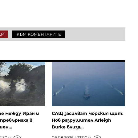
АР
КЪМ КОМЕНТАРИТЕ
е между Иран и
САЩ засилват морския щит:
 превърнаха в
Нов разрушител Arleigh
ен...
Burke влиза...
2:30 ч.
06.08.2026 | 22:00 ч.
1
7