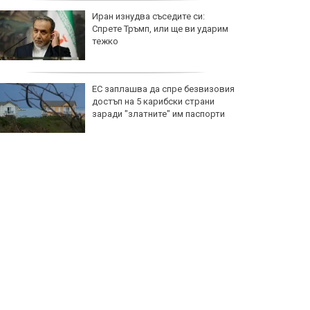
Христо Янев след разгрома над
"Макаби": Критиките няма да ме
спрат да работя за ЦСКА
Рецепта за зелеви сарми с кайма