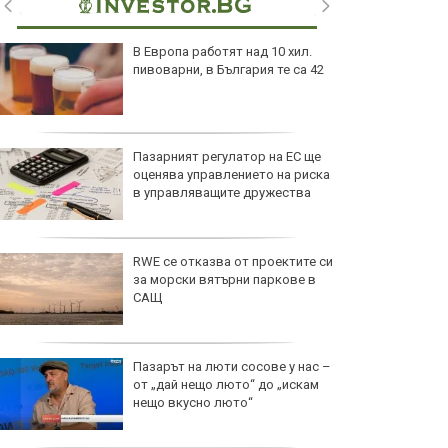
Шум, бетон и жеги: Как
животните се променят, за да
оцелеят сред хората?
Късна емисия
Късна емисия
Целулит - защо се появява и
какво наистина работи срещу
него