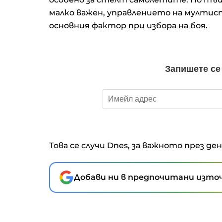
малко важен, управлението на мултис
основния фактор при избора на боя.
Това се случи Dnes, за важното през де
Добави ни в предпочитани източ