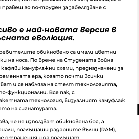
 правещ го по-труден за забелязване с
иво е най-новата версия в
ъсната еволюция.
ребителите обикновено са имали цветни
нки на носа. По време на Студената война
кафяви камуфлажни схеми, предназначени за
ъвременната ера, когато почти всички
хват и се набляга на стелт технологията,
о-функционални. Все пак, с
акетната технология, визуалният камуфлаж
ието на сигнатурата.
, че не използват обикновена боя, а
иали, поглъщащи радарните вълни (RAM),
те отражения и да поглъщат