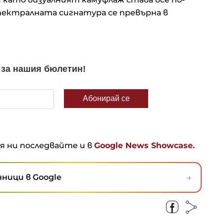
пектралната сигнатура се превърна в
ня ни последвайте и в
Google News Showcase.
→
ници в Google