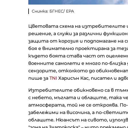
Снимка: БГНЕС/ EPA
Цветовата схема на изтребителите 
решение, а служи за различни функцио
защита от корозия и подпомагане на
боя е внимателно проектирана за тез
където боята става част от оцеляем
военните самолети е много по-близка 
сензорите, отколкото до обикновената
пише за
TNI
Харисън Кас, писател и адв
Изтребителите обикновено са в тъмно 
с небето, мъглата и облаците, така ч
атмосферата, той не се откроява. По
забележими на височина, а по-светлит
облаците. Нюансът на сивото, използ
"зона на Златокоска" – нито прекалено