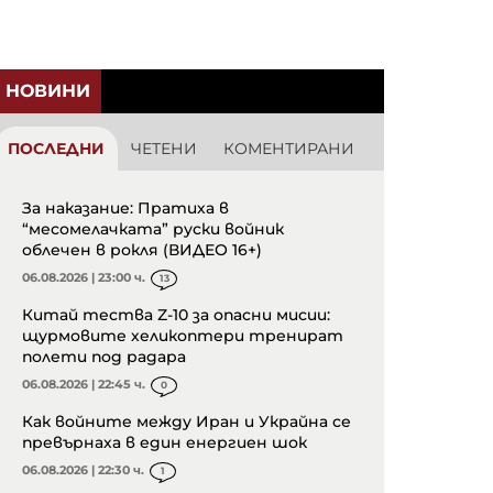
НОВИНИ
ПОСЛЕДНИ
ЧЕТЕНИ
КОМЕНТИРАНИ
За наказание: Пратиха в
“месомелачката” руски войник
облечен в рокля (ВИДЕО 16+)
06.08.2026 | 23:00 ч.
13
Китай тества Z-10 за опасни мисии:
щурмовите хеликоптери тренират
полети под радара
06.08.2026 | 22:45 ч.
0
Как войните между Иран и Украйна се
превърнаха в един енергиен шок
06.08.2026 | 22:30 ч.
1