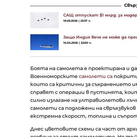
Свър
САЩ отпускат $1 млрд. за модер
18.05.2026 | 22:37 ч.
Защо Индия вече не може да прег
16.04.2026 | 22:00 ч.
Боята на самолета е проектирана и да
Военноморските
самолети са
покрити 
които са критични за съхранението им
справят с операции в пустинята, ко
силно излагане на ултравиолетови лъчи 
самолети са подложени на свръхзвуков
екстремна скорост, топлина и съпрот
Днес цветовите схеми са част от арх
особено за стелт самолетите. Но тъй