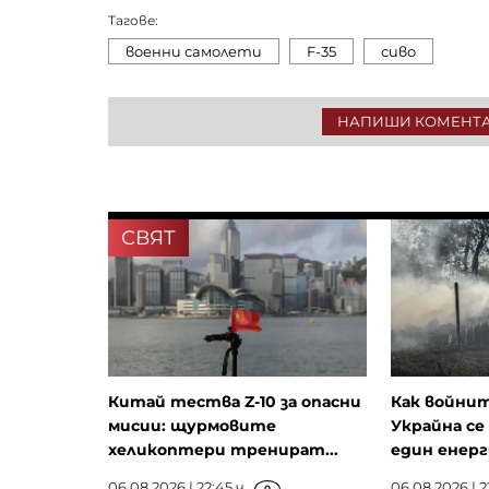
Тагове:
военни самолети
F-35
сиво
НАПИШИ КОМЕНТ
СВЯТ
Китай тества Z-10 за опасни
Как войнит
мисии: щурмовите
Украйна се
хеликоптери тренират...
един енерги
06.08.2026 | 22:45 ч.
06.08.2026 | 2
0