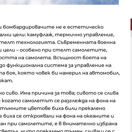
и бомбардировачите не е естетическо
нални цели: камуфлаж, термично управление,
 стелт технологията. Съвременната военна
и цели – особено при стелт самолетите,
остта на самолета. Всъщност боята на
до функционална система за управление на
 боя, която човек би намерил на автомобил,
окат.
сиво. Има причина за това; сивото се слива
е когато самолетът се разглежда на фона на
-тъмните цветове биха били прекалено
е биха се откроявали на фона на океаните и
ван при самолетите, е в внимателно избрана
 светъл, нито прекалено тъмен, сливащ се с