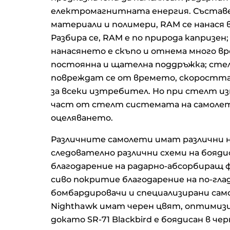
електромагнитната енергия. Състав
материали и полимери, RAM се нанася
Разбира се, RAM е по природа капризен
нанасянето е скъпо и отнема много вр
постоянна и щателна поддръжка; сте
повреждат се от времето, скоростта
за всеки изтребител. Но при стелт и
част от стелт системата на самолет
оцеляването.
Различните самолети имат различни н
следователно различни схеми на боядис
благодарение на радарно-абсорбиращ фи
сиво покритие благодарение на по-гл
бомбардировачи и специализирани самол
Nighthawk имат черен цвят, оптимизи
докато SR-71 Blackbird е боядисан в че