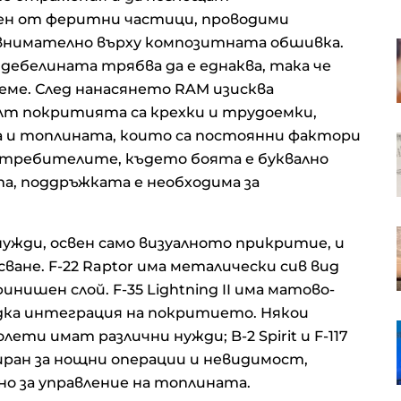
ен от феритни частици, проводими
 внимателно върху композитната обшивка.
В Европа работят над 10 хил.
пивоварни, в България те са 42
; дебелината трябва да е еднаква, така че
еме. След нанасянето RAM изисква
лт покритията са крехки и трудоемки,
 и топлината, които са постоянни фактори
Пазарният регулатор на ЕС ще
оценява управлението на риска
зтребителите, където боята е буквално
в управляващите дружества
а, поддръжката е необходима за
RWE се отказва от проектите си
ужди, освен само визуалното прикритие, и
за морски вятърни паркове в
ване. F-22 Raptor има металически сив вид
САЩ
нишен слой. F-35 Lightning II има матово-
адка интеграция на покритието. Някои
Пазарът на люти сосове у нас –
ети имат различни нужди; B-2 Spirit и F-117
от „дай нещо люто“ до „искам
ран за нощни операции и невидимост,
нещо вкусно люто“
рно за управление на топлината.