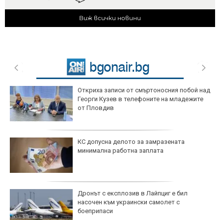
Виж всички новини
Откриха записи от смъртоносния побой над
Георги Кузев в телефоните на младежите
от Пловдив
КС допусна делото за замразената
минимална работна заплата
Дронът с експлозив в Лайпциг е бил
насочен към украински самолет с
боеприпаси