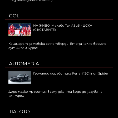
GOL
НА ЖИВО: Макаби Тел Авив - ЦСКА
(СЪСТАВИТЕ)
Кошмарът за Левски се потвърди! Ето за колко време е
аут Акрам Бурас
AUTOMEDIA
Германци доработиха Ferrari 12Cilindri Spider
Дори малко мръсотия върху джанта води до загуба на
контрол
TIALOTO