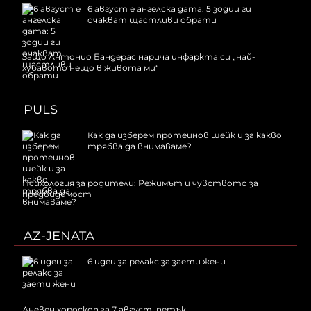
6 август е ангелска дата: 5 зодии ги
очакват щастливи обрати
Защо Антонио Бандерас нарича инфаркта си „най-
хубавото нещо в живота ми“
PULS
Как да изберем протеинов шейк и за какво
трябва да внимаваме?
Психология за родители: Режимът и чувството за
предвидимост
AZ-JENATA
6 идеи за релакс за заети жени
Дневен хороскоп за 7 август, петък