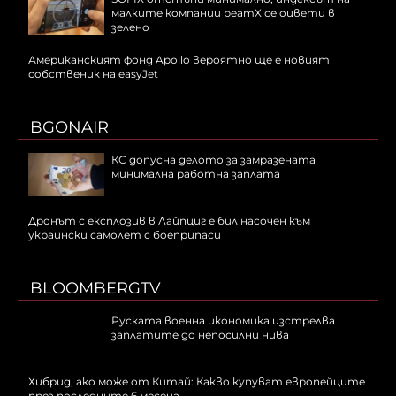
малките компании beamX се оцвети в
зелено
Американският фонд Apollo вероятно ще е новият
собственик на easyJet
BGONAIR
КС допусна делото за замразената
минимална работна заплата
Дронът с експлозив в Лайпциг е бил насочен към
украински самолет с боеприпаси
BLOOMBERGTV
Руската военна икономика изстрелва
заплатите до непосилни нива
Хибрид, ако може от Китай: Какво купуват европейците
през последните 6 месеца