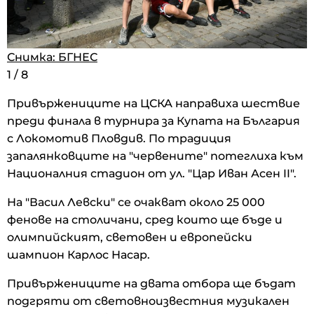
Снимка: БГНЕС
Снимка: БГНЕС
Снимка: БГНЕС
1
1
/
/
8
8
1
/
8
Привържениците на ЦСКА направиха шествие
преди финала в турнира за Купата на България
с Локомотив Пловдив. По традиция
запалянковците на "червените" потеглиха към
Националния стадион от ул. "Цар Иван Асен II".
На "Васил Левски" се очакват около 25 000
фенове на столичани, сред които ще бъде и
олимпийският, световен и европейски
шампион Карлос Насар.
Привържениците на двата отбора ще бъдат
подгряти от световноизвестния музикален