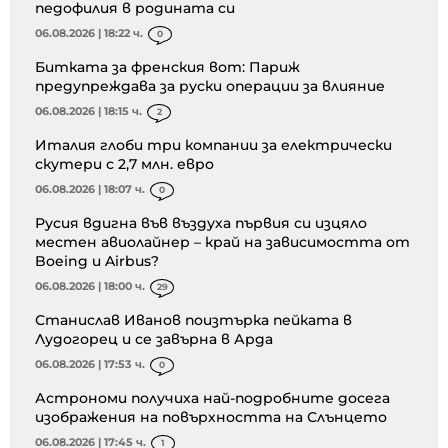
педофилия в родината си
06.08.2026 | 18:22 ч.
0
Битката за френския вот: Париж
предупреждава за руски операции за влияние
06.08.2026 | 18:15 ч.
2
Италия глоби три компании за електрически
скутери с 2,7 млн. евро
06.08.2026 | 18:07 ч.
0
Русия вдигна във въздуха първия си изцяло
местен авиолайнер – край на зависимостта от
Boeing и Airbus?
06.08.2026 | 18:00 ч.
29
Станислав Иванов поизтърка пейката в
Лудогорец и се завърна в Арда
06.08.2026 | 17:53 ч.
0
Астрономи получиха най-подробните досега
изображения на повърхността на Слънцето
06.08.2026 | 17:45 ч.
1