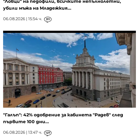
"Ловци" на педофили, всичките непълнолетни,
убили мъжа на Младежкия...
06.08.2026 | 15:54 ч.
311
"Галъп": 42% одобрение за кабинета "Радев" след
първите 100 дни...
06.08.2026 | 13:47 ч.
127