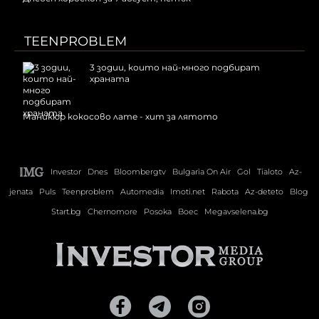
TEENPROBLEM
3 зодии, които най-много подбират
храната
Маникюр кокосово лате - хит за лятото
Investor
Dnes
Bloombergtv
Bulgaria On Air
Gol
Tialoto
Az-
jenata
Puls
Teenproblem
Automedia
Imoti.net
Rabota
Az-deteto
Blog
Start.bg
Chernomore
Posoka
Boec
Megavselena.bg