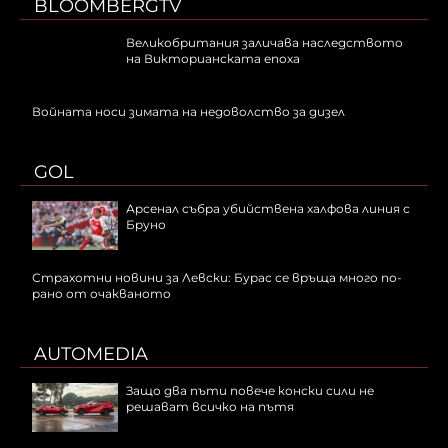
BLOOMBERGTV
Великобритания заличава наследството
на Викторианската епоха
Войната носи зимата на недоволство за дизел
GOL
Арсенал събра убийствена халфова линия с
Бруно
Страхотни новини за Левски: Бурас се връща много по-
рано от очакваното
AUTOMEDIA
Защо два пъти повече конски сили не
решават всичко на пътя