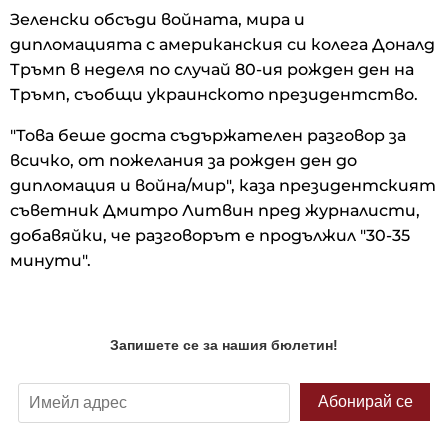
Зеленски обсъди войната, мира и
дипломацията с американския си колега Доналд
Тръмп в неделя по случай 80-ия рожден ден на
Тръмп, съобщи украинското президентство.
"Това беше доста съдържателен разговор за
всичко, от пожелания за рожден ден до
дипломация и война/мир", каза президентският
съветник Дмитро Литвин пред журналисти,
добавяйки, че разговорът е продължил "30-35
минути".