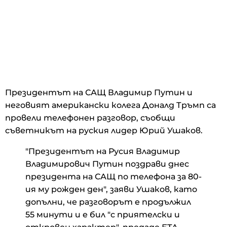
Президентът на САЩ Владимир Путин и
неговият американски колега Доналд Тръмп са
провели телефонен разговор, съобщи
съветникът на руския лидер Юрий Ушаков.
"Президентът на Русия Владимир
Владимирович Путин поздрави днес
президента на САЩ по телефона за 80-
ия му рожден ден", заяви Ушаков, като
допълни, че разговорът е продължил
55 минути и е бил "с приятелски и