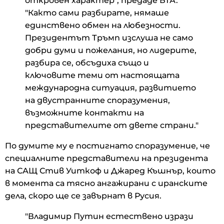
откровен характер", предаде БТА.
"Както сами разбирате, нямаше
единствено обмен на любезности.
Президентът Тръмп изслуша не само
добри думи и пожелания, но лидерите,
разбира се, обсъдиха също и
ключовите теми от настоящата
международна ситуация, развитието
на двустранните споразумения,
възможните контакти на
представителите от двете страни."
По думите му е постигнато споразумение, че
специалните представители на президента
на САЩ Стив Уиткоф и Джаред Къшнър, които
в момента са тясно ангажирани с иранските
дела, скоро ще се завърнат в Русия.
"Владимир Путин естествено изрази