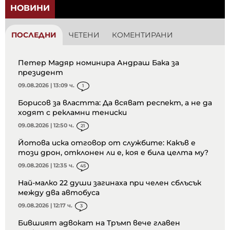
НОВИНИ
ПОСЛЕДНИ
ЧЕТЕНИ
КОМЕНТИРАНИ
Петер Мадяр номинира Андраш Бака за
президент
09.08.2026 | 13:09 ч.
1
Борисов за властта: Да всяват респект, а не да
ходят с рекламни тениски
09.08.2026 | 12:50 ч.
21
Йотова иска отговор от службите: Какъв е
този дрон, отклонен ли е, коя е била целта му?
09.08.2026 | 12:35 ч.
45
Най-малко 22 души загинаха при челен сблъсък
между два автобуса
09.08.2026 | 12:17 ч.
3
Бившият адвокат на Тръмп вече главен