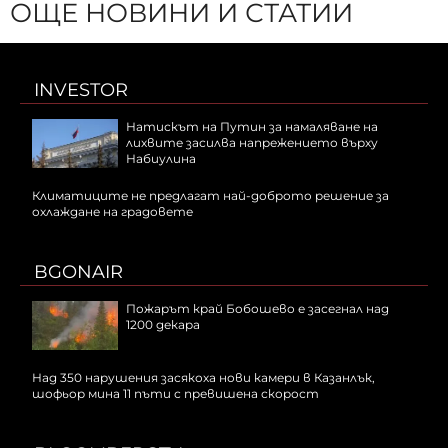
ОЩЕ НОВИНИ И СТАТИИ
INVESTOR
Натискът на Путин за намаляване на
лихвите засилва напрежението върху
Набиулина
Климатиците не предлагат най-доброто решение за
охлаждане на градовете
BGONAIR
Пожарът край Бобошево е засегнал над
1200 декара
Над 350 нарушения засякоха нови камери в Казанлък,
шофьор мина 11 пъти с превишена скорост