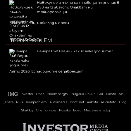
Новолуние и пълно слънчево затъмнение в
Лъв на 12 август: Очакват ни
трансформации
Kекс с банани, шоколад и орехи
TEENPROBLEM
Венера във Везни - какво чака зодиите?
Лято 2026: Еспадрилите се завръщат
Investor
Dnes
Bloombergtv
Bulgaria On Air
Gol
Tialoto
Az-
jenata
Puls
Teenproblem
Automedia
Imoti.net
Rabota
Az-deteto
Blog
Start.bg
Chernomore
Posoka
Boec
Megavselena.bg