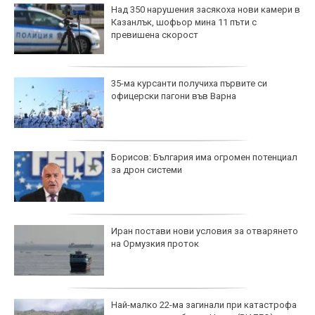
Над 350 нарушения засякоха нови камери в
Казанлък, шофьор мина 11 пъти с
превишена скорост
35-ма курсанти получиха първите си
офицерски пагони във Варна
Борисов: България има огромен потенциал
за дрон системи
Иран постави нови условия за отварянето
на Ормузкия проток
Най-малко 22-ма загинали при катастрофа