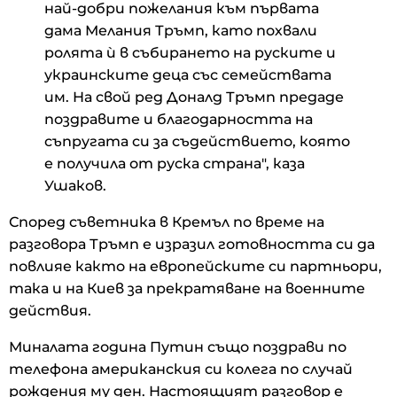
най-добри пожелания към първата
дама Мелания Тръмп, като похвали
ролята ѝ в събирането на руските и
украинските деца със семействата
им. На свой ред Доналд Тръмп предаде
поздравите и благодарността на
съпругата си за съдействието, която
е получила от руска страна", каза
Ушаков.
Според съветника в Кремъл по време на
разговора Тръмп е изразил готовността си да
повлияе както на европейските си партньори,
така и на Киев за прекратяване на военните
действия.
Миналата година Путин също поздрави по
телефона американския си колега по случай
рождения му ден. Настоящият разговор е