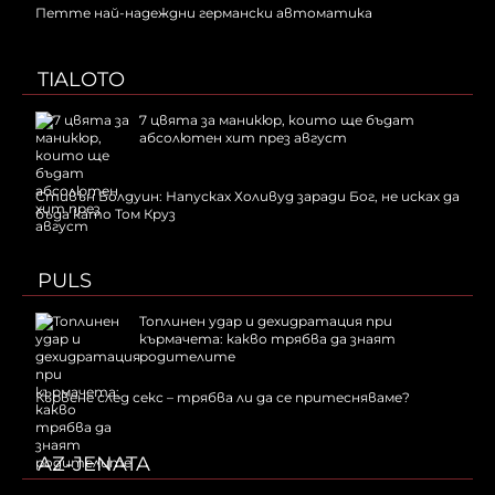
Петте най-надеждни германски автоматика
TIALOTO
7 цвята за маникюр, които ще бъдат
абсолютен хит през август
Стивън Болдуин: Напусках Холивуд заради Бог, не исках да
бъда като Том Круз
PULS
Топлинен удар и дехидратация при
кърмачета: какво трябва да знаят
родителите
Кървене след секс – трябва ли да се притесняваме?
AZ-JENATA