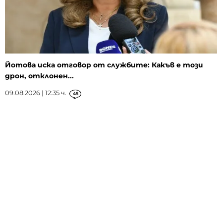
Йотова иска отговор от службите: Какъв е този
дрон, отклонен...
09.08.2026 | 12:35 ч.
45