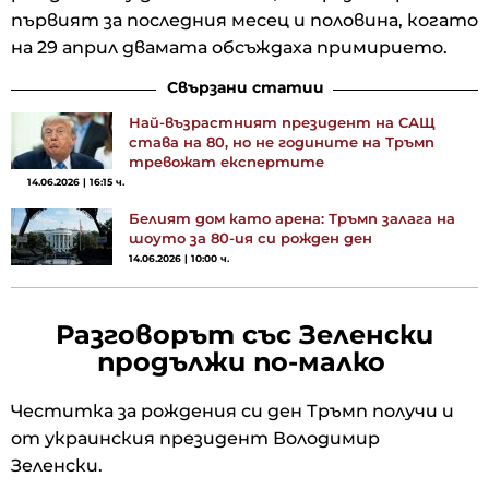
първият за последния месец и половина, когато
на 29 април двамата обсъждаха примирието.
Свързани статии
Най-възрастният президент на САЩ
става на 80, но не годините на Тръмп
тревожат експертите
14.06.2026 | 16:15 ч.
Белият дом като арена: Тръмп залага на
шоуто за 80-ия си рожден ден
14.06.2026 | 10:00 ч.
Разговорът със Зеленски
продължи по-малко
Честитка за рождения си ден Тръмп получи и
от украинския президент Володимир
Зеленски.