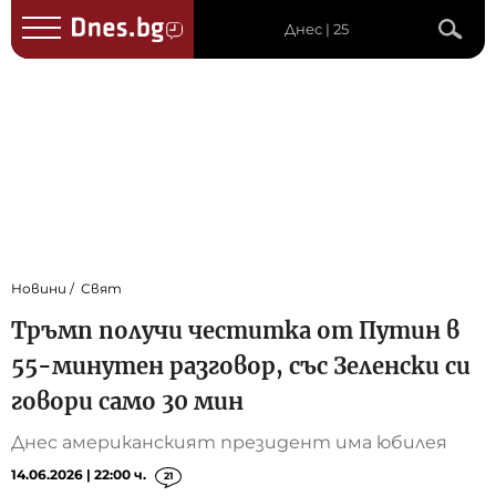
Днес | 25
Новини
Свят
Тръмп получи честитка от Путин в
55-минутен разговор, със Зеленски си
говори само 30 мин
Днес американският президент има юбилея
14.06.2026 | 22:00 ч.
21