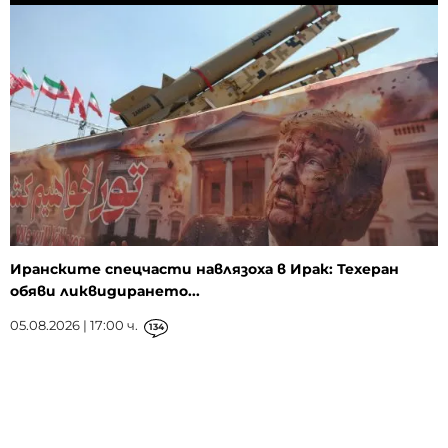
Иранските спецчасти навлязоха в Ирак: Техеран
обяви ликвидирането...
05.08.2026 | 17:00 ч.
134