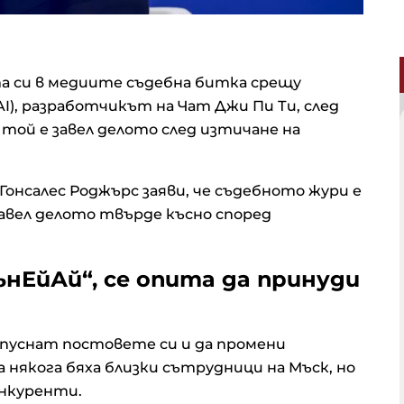
а си в медиите съдебна битка срещу
), разработчикът на Чат Джи Пи Ти, след
 той е завел делото след изтичане на
онсалес Роджърс заяви, че съдебното жури е
завел делото твърде късно според
ънЕйАй“, се опита да принуди
апуснат постовете си и да промени
някога бяха близки сътрудници на Мъск, но
онкуренти.