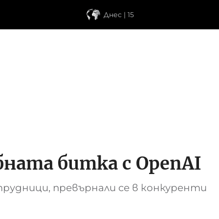
Днес | 15
бната битка с OpenAI
трудници, превърнали се в конкуренти