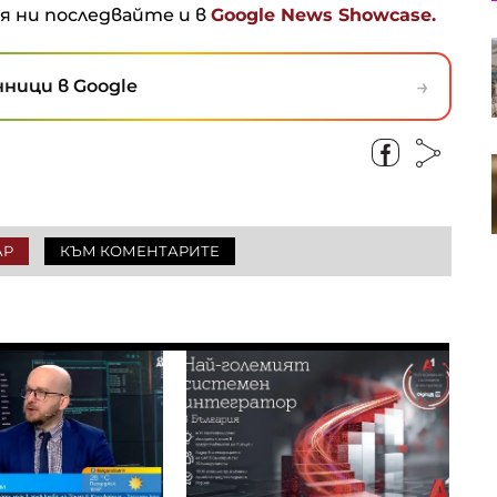
ня ни последвайте и в
Google News Showcase.
S&P 500 записа нов рекорд в
очакване на отварянето на
→
ници в Google
Ормузкия проток
Кадър на деня за 7 август
АР
КЪМ КОМЕНТАРИТЕ