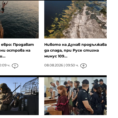
 евро: Продават
Нивото на Дунав продължава
ни острова на
да спада, при Русе стигна
...
минус 109...
0:09 ч.
08.08.2026 | 09:50 ч.
1
0