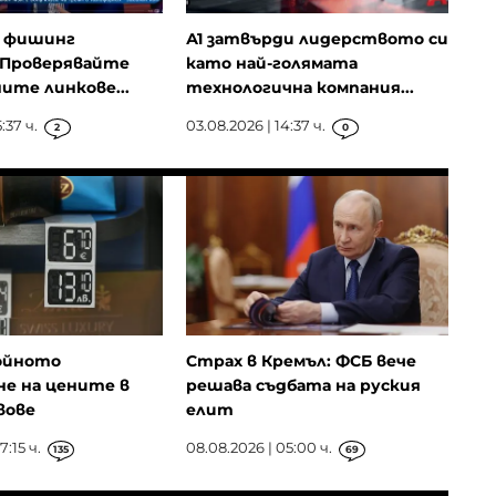
а фишинг
А1 затвърди лидерството си
 Проверявайте
като най-голямата
те линкове...
технологична компания...
:37 ч.
03.08.2026 | 14:37 ч.
2
0
войното
Страх в Кремъл: ФСБ вече
не на цените в
решава съдбата на руския
вове
елит
7:15 ч.
08.08.2026 | 05:00 ч.
135
69