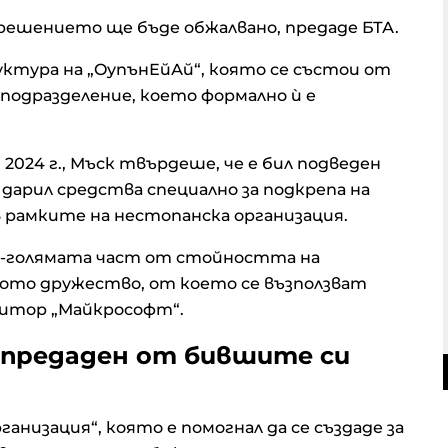
 решението ще бъде обжалвано, предаде БТА.
уктура на „OупънЕйАй“, която се състои от
подразделение, което формално ѝ е
 2024 г., Мъск твърдеше, че е бил подведен
 дарил средства специално за подкрепа на
рамките на нестопанска организация.
по-голямата част от стойността на
кото дружество, от което се възползват
итор „Майкрософт“.
л предаден от бившите си
анизация“, която е помогнал да се създаде за