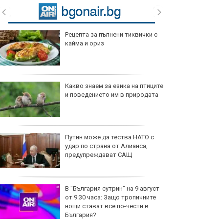
Рецепта за пълнени тиквички с
кайма и ориз
Какво знаем за езика на птиците
и поведението им в природата
Путин може да тества НАТО с
удар по страна от Алианса,
предупреждават САЩ
В "България сутрин" на 9 август
от 9:30 часа: Защо тропичните
нощи стават все по-чести в
България?