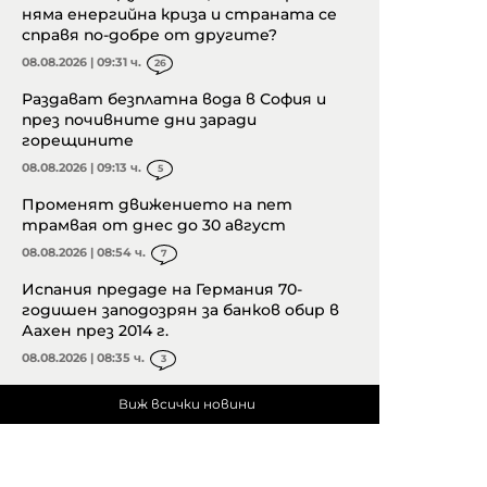
няма енергийна криза и страната се
справя по-добре от другите?
08.08.2026 | 09:31 ч.
26
Раздават безплатна вода в София и
през почивните дни заради
горещините
08.08.2026 | 09:13 ч.
5
Променят движението на пет
трамвая от днес до 30 август
08.08.2026 | 08:54 ч.
7
Испания предаде на Германия 70-
годишен заподозрян за банков обир в
Аахен през 2014 г.
08.08.2026 | 08:35 ч.
3
Виж всички новини