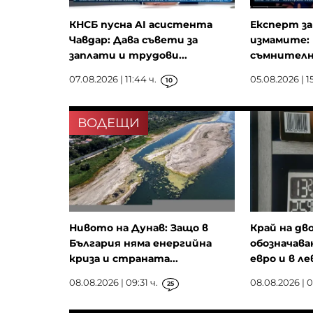
КНСБ пусна AI асистента
Експерт з
Чавдар: Дава съвети за
измамите:
заплати и трудови...
съмнителни
07.08.2026 | 11:44 ч.
05.08.2026 | 15
10
ВОДЕЩИ
Нивото на Дунав: Защо в
Край на д
България няма енергийна
обозначава
криза и страната...
евро и в ле
08.08.2026 | 09:31 ч.
08.08.2026 | 0
25