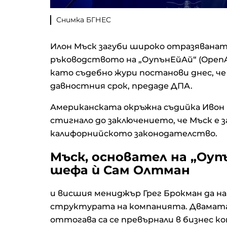
Снимка БГНЕС
Илон Мъск загуби широко отразяванат
ръководството на „ОупънЕйАй“ (OpenAI
като съдебно жури постанови днес, че
давностния срок, предаде ДПА.
Американската окръжна съдийка Ивон Г
стигнало до заключението, че Мъск е 
калифорнийското законодателство.
Мъск, основател на „Oуп
шефа ѝ Сам Олтман
и висшия мениджър Грег Брокман да н
структурата на компанията. Двамата 
оттогава са се превърнали в бизнес к