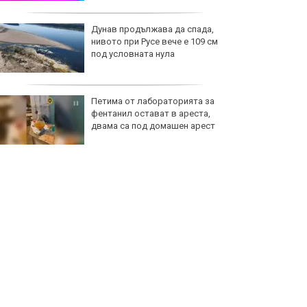
Дунав продължава да спада,
нивото при Русе вече е 109 см
под условната нула
Петима от лабораторията за
фентанил остават в ареста,
двама са под домашен арест