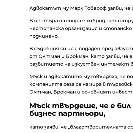
Адвокатът му Марк Тобероф заяви, че
В центъра на спора е хибридната стр
нестопанска организация и стопанско 
подчинено.
В съдебния си иск, подаден през август
от Олтман и Брокман, като заяви, че е
развитието на изкуствен интелект в 
Мъск и адвокатите му твърдяха, че 
компанията сега се намира в търговс
Олтман, Брокман и основният инвест
Мъск твърдеше, че е би
бизнес партньори,
като заяви, че „благотворителната орг