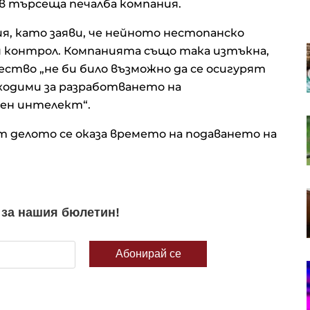
 в търсеща печалба компания.
, като заяви, че нейното нестопанско
Има четирима ранени при
ия контрол. Компанията също така изтъкна,
среднощните руски удари по
ество „не би било възможно да се осигурят
Киев
ходими за разработването на
ен интелект“.
Зеленски за първи път посещава
т делото се оказа времето на подаването на
Сърбия на фона на
отслабващото руско влияние в
Белград
Германски стартъп разработва
дрехи, които възпрепятстват AI
камерите за наблюдение
Фед трябва да започне да се
вслушва в мнението на
обикновените хора