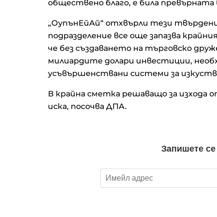
обществено благо, е била превърната
„ОупънЕйАй“ отхвърли тези твърдения
подразделение все още запазва крайн
че без създаването на търговско друж
милиардите долари инвестиции, необ
усъвършенствани системи за изкуств
В крайна сметка решаващо за изхода о
иска, посочва ДПА.