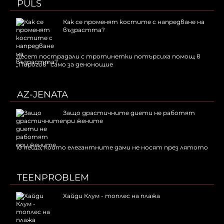
PULS
Как се променят костите с напредване на
възрастта?
Десет пострадали с тротинетки потърсиха помощ в
„Пирогов“ само за денонощие
AZ-JENATA
Защо драстичните диети не работят
при жените
10 неща, които елегантните дами не носят през лятото
TEENPROBLEM
Хайди Клум - топлес на плажа