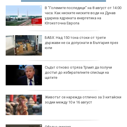
В "Големите последици" на 8 август от 14:00
часа: Как ниските ниските води на Дунав
удариха ядрената енергетика на
Югоизточна Европа
БАБХ: Над 150 тона стоки от трети
държави не са допуснати в България през
юли
Съдът отново отряза Тръмп да получи
достъп до избирателните списъци на
щатите
Животът се нарежда отлично за 3 китайски
зодии между 10 и 16 август
Обедна емисия