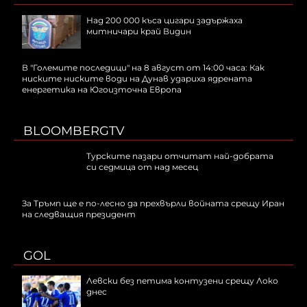
Над 200 000 къса цигари задържаха
митничари край Видин
В "Големите последици" на 8 август от 14:00 часа: Как
ниските ниските води на Дунав удариха ядрената
енергетика на Югоизточна Европа
BLOOMBERGTV
Турските пазари отчитат най-добрата
си седмица от над месец
За Тръмп ще е по-лесно да прехвърли войната срещу Иран
на следващия президент
GOL
Левски без петима контузени срещу Локо
днес