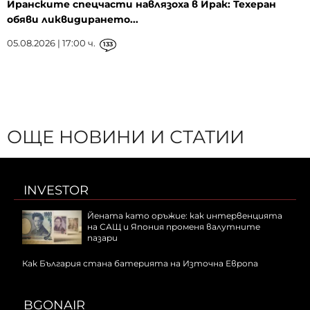
Иранските спецчасти навлязоха в Ирак: Техеран
обяви ликвидирането...
05.08.2026 | 17:00 ч.
133
ОЩЕ НОВИНИ И СТАТИИ
INVESTOR
Йената като оръжие: как интервенцията
на САЩ и Япония променя валутните
пазари
Как България стана батерията на Източна Европа
BGONAIR