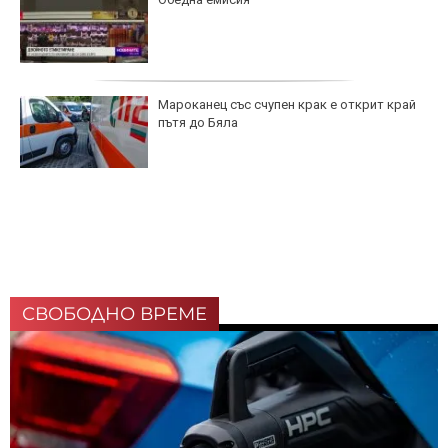
Мароканец със счупен крак е открит край
пътя до Бяла
СВОБОДНО ВРЕМЕ