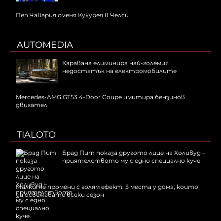
Пеп Чавария сменя Кукурея в Челси
AUTOMEDIA
Каравана елиминира най-големия
недостатък на електромобилите
Mercedes-AMG GT53 4-Door Coupe имитира бензинов
двигател
TIALOTO
Брад Пит показа другото лице на Холивуд –
приятелството му с едно специално куче
Малките промени с голям ефект: 5 места у дома, които
да освежавате всеки сезон