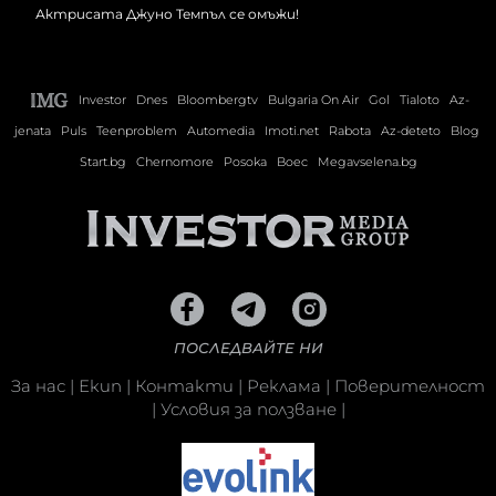
Актрисата Джуно Темпъл се омъжи!
Investor
Dnes
Bloombergtv
Bulgaria On Air
Gol
Tialoto
Az-
jenata
Puls
Teenproblem
Automedia
Imoti.net
Rabota
Az-deteto
Blog
Start.bg
Chernomore
Posoka
Boec
Megavselena.bg
ПОСЛЕДВАЙТЕ НИ
За нас
|
Екип
|
Контакти
|
Реклама
|
Поверителност
|
Условия за ползване
|