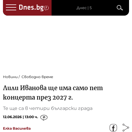
Днес | 5
Новини
Свободно време
Лили Иванова ще има само пет
концерта през 2027 г.
Те ще са в четири български града
12.06.2026 | 13:00 ч.
21
Елка Василева