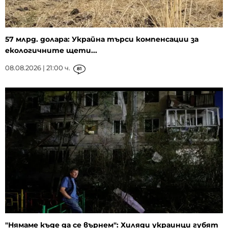
57 млрд. долара: Украйна търси компенсации за
екологичните щети...
08.08.2026 | 21:00 ч.
81
"Нямаме къде да се върнем": Хиляди украинци губят