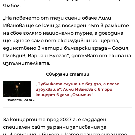
Ямбол.
„На повечето от тези сцени обаче Лили
Иванова ще се качи за последен път в рамките
на свое голямо национално турне, а догодина
ще изнесе само пет ексклузивни концерта,
единствено в четири български града – София,
Пловдив, Варна и Бургас“, допълват от екипа на
изпълнителката.
Свързани статии
„Публиката слушаше без дъх, а после
избухваше“: Лили Иванова с втори
концерт в зала „Олимпия“
25.05.2026 | 06:58 ч.
За концертите през 2027 г. е създаден
специален сайт за ранни записвания за
информация и билети, като регистриралите