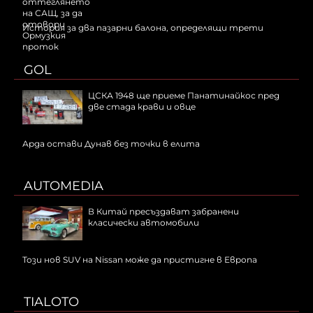
История за два пазарни балона, определящи трети
GOL
ЦСКА 1948 ще приеме Панатинайкос пред
две стада крави и овце
Арда остави Дунав без точки в елита
AUTOMEDIA
В Китай пресъздават забранени
класически автомобили
Този нов SUV на Nissan може да пристигне в Европа
TIALOTO