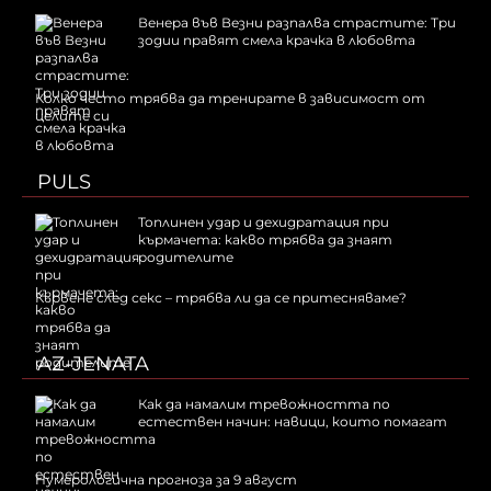
Венера във Везни разпалва страстите: Три
зодии правят смела крачка в любовта
Колко често трябва да тренирате в зависимост от
целите си
PULS
Топлинен удар и дехидратация при
кърмачета: какво трябва да знаят
родителите
Кървене след секс – трябва ли да се притесняваме?
AZ-JENATA
Как да намалим тревожността по
естествен начин: навици, които помагат
Нумерологична прогноза за 9 август