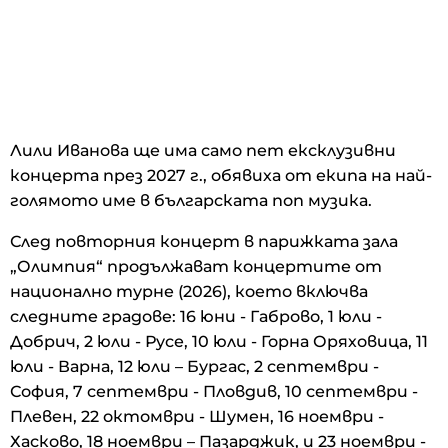
Лили Иванова ще има само пет ексклузивни
концерта през 2027 г., обявиха от екипа на най-
голямото име в българската поп музика.
След повторния концерт в парижката зала
„Олимпия“ продължават концертите от
национално турне (2026), което включва
следните градове: 16 юни - Габрово, 1 юли -
Добрич, 2 юли - Русе, 10 юли - Горна Оряховица, 11
юли - Варна, 12 юли – Бургас, 2 септември -
София, 7 септември - Пловдив, 10 септември -
Плевен, 22 октомври - Шумен, 16 ноември -
Хасково, 18 ноември – Пазарджик, и 23 ноември -