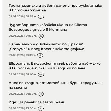
Трима загинали и девет ранени при руски атаки
в Източна Украйна
09.08.2026 | 07:55 ч.
1
Чудотворната хавайска икона на Света
Богородица днес е в Монтана
09.08.2026 | 07:37 ч.
12
Ограничено е движението по „Тракия“,
„Струма“ и през Кресненското дефиле
09.08.2026 | 07:19 ч.
0
Евростат: Българският мъж работи най-малко
в ЕС, холандецът бичи 10 години повече
09.08.2026 | 07:00 ч.
64
Днес по-хладно, гръмотевични бури и градушки
на места
09.08.2026 | 06:30 ч.
14
Идеи за релакс за заети жени
08.08.2026 | 23:00 ч.
8