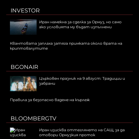
INVESTOR
Иран намекна за сделка за Ормуз, но само
ако условията му бъдат изпълнени
Квантовата заплаха затяга примката около врата на
криптовалутите
BGONAIR
Църковен празник на 9 август: Традиции и
забрани
Правила за безопасно вадене на кърлеж
BLOOMBERGTV
Иран изисква оттеглянето на САЩ, за да
отовори Ормузкия проток