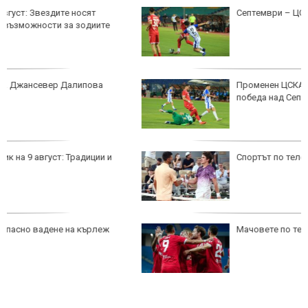
Септември – ЦСКА
Променен ЦСКА излиза за задължителна
победа над Септември
Спортът по телевизията днес, 9 авуст
Мачовете по телевизията днес, 9 август