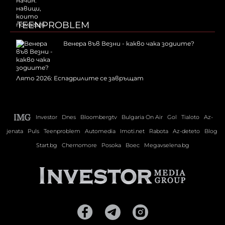
TEENPROBLEM
Венера във Везни - какво чака зодиите?
Лято 2026: Еспадрилите се завръщат
Investor
Dnes
Bloombergtv
Bulgaria On Air
Gol
Tialoto
Az-
jenata
Puls
Teenproblem
Automedia
Imoti.net
Rabota
Az-deteto
Blog
Start.bg
Chernomore
Posoka
Boec
Megavselena.bg