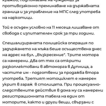
противозаконно преминаване на държавната
граница и за управление на МПС след употреба
на наркотици.
Той е осъден условно на 11 месеца лишаване от
свобода с изпитателен срок за три години.
Специализираната полицейска операция по
задържането на мъжа беше осъществена днес
на адрес на бул. „Възкресение“. Трите мотора
са намерени. Два от тях са открити
разкоплектовани в автоморга в Дупница, а
частите им - подготвени за продажба втора
употреба. Третият мотоциклет е намерен
укрит в гараж в столицата. При процесуално-
следствените действия в дома му са намерени
регистрационната табела на един от
моторите, както и други вещи, свързани с