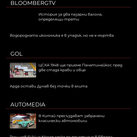
BLOOMBERGTV
История за два пазарни балона,
определящи трети
Водородната икономика е в упадък, но не е мъртва
GOL
ЦСКА 1948 ще приеме Панатинайкос пред
две стада крави и овце
Арда остави Дунав без точки в елита
AUTOMEDIA
В Китай пресъздават забранени
класически автомобили
Този нов SUV на Nissan може да пристигне в Европа