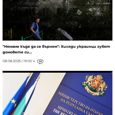
"Нямаме къде да се върнем": Хиляди украинци губят
домовете си...
08.08.2026 | 19:00 ч.
92