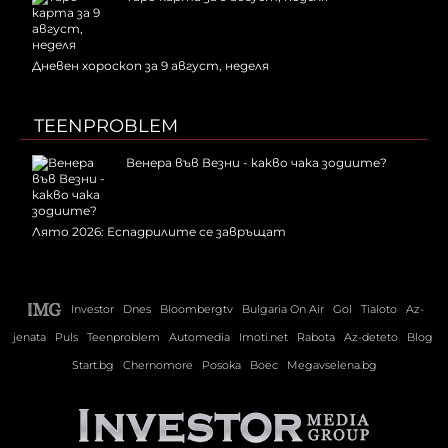
Дневен хороскоп за 9 август, неделя
TEENPROBLEM
Венера във Везни - какво чака зодиите?
Лято 2026: Еспадрилите се завръщат
Investor
Dnes
Bloombergtv
Bulgaria On Air
Gol
Tialoto
Az-
jenata
Puls
Teenproblem
Automedia
Imoti.net
Rabota
Az-deteto
Blog
Start.bg
Chernomore
Posoka
Boec
Megavselena.bg