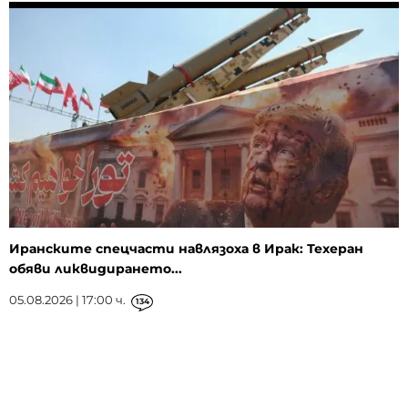
Иранските спецчасти навлязоха в Ирак: Техеран
обяви ликвидирането...
05.08.2026 | 17:00 ч.
134