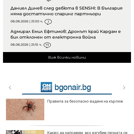
Даниел Динев след дебюта в SENSHI: В България
няма достатъчно спаринг партньори
08.08.2026 | 21:30 ч.
2
Адмирал Емил Ефтимов: Дронът край Кардам е
бил отклонен от електронна война
08.08.2026 | 21:15 ч.
79
Виж всички новини
Правила за безопасно вадене на кърлеж
Какво да направим, ако изгубим личната си