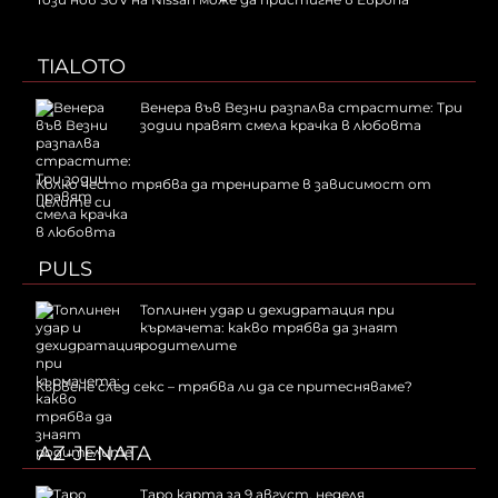
TIALOTO
Венера във Везни разпалва страстите: Три
зодии правят смела крачка в любовта
Колко често трябва да тренирате в зависимост от
целите си
PULS
Топлинен удар и дехидратация при
кърмачета: какво трябва да знаят
родителите
Кървене след секс – трябва ли да се притесняваме?
AZ-JENATA
Таро карта за 9 август, неделя