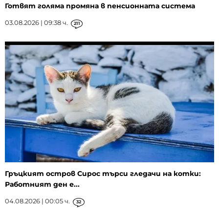
Готвят голяма промяна в пенсионната система
03.08.2026 | 09:38 ч.
211
Гръцкият остров Сирос търси гледачи на котки:
Работният ден е...
04.08.2026 | 00:05 ч.
32