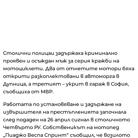
Столични полицаи задържаха криминално
проявен и осъждан мъж за серия кражби на
мотоциклети. Два от отнетите мотори бяха
открити разкоплектовани в автоморга в
Дупница, а третият – укрит в гараж в София,
съобщиха от МВР.
Работата по установяване и задържане на
извършителя на престъпленията започнала
след подаден на 26 април сигнал в столичното
Четвърто РУ. Собственикът на мотопед
„Пиаджо Веспа Спринт“ съобщил, че возилото