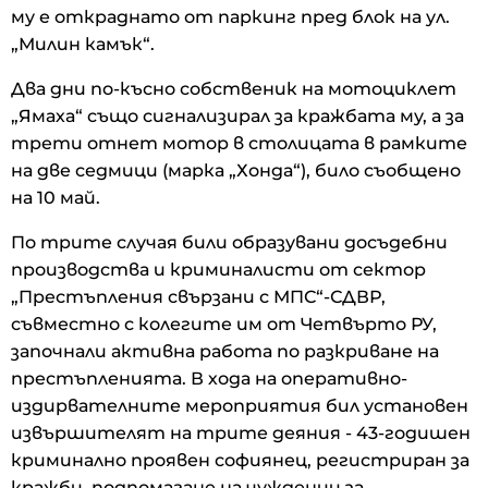
му е откраднато от паркинг пред блок на ул.
„Милин камък“.
Два дни по-късно собственик на мотоциклет
„Ямаха“ също сигнализирал за кражбата му, а за
трети отнет мотор в столицата в рамките
на две седмици (марка „Хонда“), било съобщено
на 10 май.
По трите случая били образувани досъдебни
производства и криминалисти от сектор
„Престъпления свързани с МПС“-СДВР,
съвместно с колегите им от Четвърто РУ,
започнали активна работа по разкриване на
престъпленията. В хода на оперативно-
издирвателните мероприятия бил установен
извършителят на трите деяния - 43-годишен
криминално проявен софиянец, регистриран за
кражби, подпомагане на чужденци за