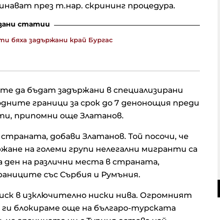
нават през т.нар. скрининг процедура.
зани статии
нти бяха задържани край Бургас
те да бъдат задържани в специализирани
дните граници за срок до 7 денонощия преди
ти, припомни още Златанов.
страната, добави Златанов. Той посочи, че
жане на големи групи нелегални мигранти са
 ден на различни места в страната,
раниците със Сърбия и Румъния.
ск в изключително ниски нива. Огромният
 ги блокираме още на българо-турската