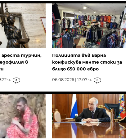
 ареста турчин,
Полицията във Варна
педофилия в
конфискува менте стоки за
си
близо 650 000 евро
:22 ч.
06.08.2026 | 17:07 ч.
3
6