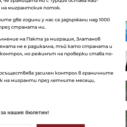
, че границата ни с Турция остава най-
 на мигрантския поток.
ите две години у нас са задържани над 1000
Хороскоп за 7 август 2026 г.:
през страната ни.
Нови възможности и важни
решения за зодиите
нение на Пакта за миграция, Златанов
мяната не е радикална, тъй като страната и
а контрол, но режимът на проверки става по-
ндекси
Белият дом избра затворените
т
AI модели пред отворените
е осъществява засилен контрол в граничните
ик на мигранти през летните месеци,
Шум, бетон и жеги: Как
животните се променят, за да
оцелеят сред хората?
л.
Късна емисия
а 42