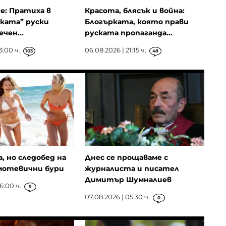
ие: Пратиха в
Красота, блясък и война:
ката” руски
Блогърката, която прави
чен...
руската пропаганда...
3:00 ч.
06.08.2026 | 21:15 ч.
103
48
, но следобед на
Днес се прощаваме с
мотевични бури
журналиста и писател
Димитър Шумналиев
6:00 ч.
5
07.08.2026 | 05:30 ч.
0