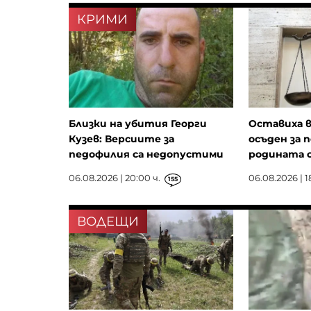
КРИМИ
Близки на убития Георги
Оставиха в
Кузев: Версиите за
осъден за 
педофилия са недопустими
родината 
06.08.2026 | 20:00 ч.
06.08.2026 | 18
155
ВОДЕЩИ