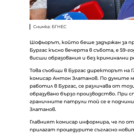
Снимка: БГНЕС
Шофьорът, който беше задържан за пре
Бургас късно вечерта в събота, е 59-г
висши образования и без криминални 
Това съобщи в Бургас директорът на Г
комисар Антон Златанов. По думите му
работил в Бургас, се различава от то
образувано бързо производство. При 
граничните патрули той се е подчинил
Златанов.
Главният комисар информира, че по о
прилагат процедурите съгласно новит