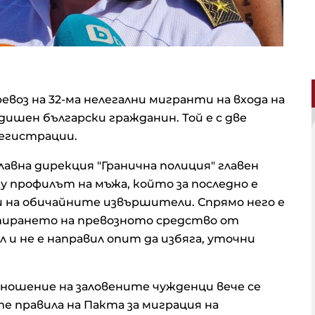
воз на 32-ма нелегални мигранти на входа на
одишен български гражданин. Той е с две
регистрации.
лавна дирекция "Гранична полиция" главен
 профилът на мъжа, който за последно е
зи на обичайните извършители. Спрямо него е
спирането на превозното средство от
 и не е направил опит да избяга, уточни
тношение на заловените чужденци вече се
е правила на Пакта за миграция на