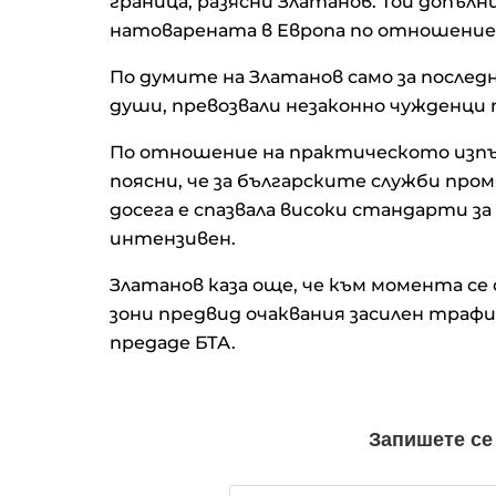
граница, разясни Златанов. Той допълни
натоварената в Европа по отношение
По думите на Златанов само за последн
Кадър на деня за 6 август
души, превозвали незаконно чужденци 
По отношение на практическото изпъл
поясни, че за българските служби про
досега е спазвала високи стандарти з
Американските борсови и
са в отстъпление, петролъ
интензивен.
отново се устреми нагоре
Златанов каза още, че към момента с
зони предвид очаквания засилен траф
OTP Group отчете силни
предаде БТА.
финансови резултати през
първото полугодие
В Европа работят над 10 хи
пивоварни, в България те с