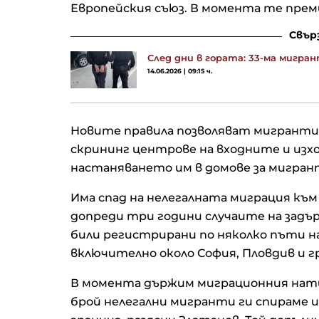
Европейския съюз. В момента те преми
Свър
След дни в гората: 33-ма мигра
14.06.2026 | 09:15 ч.
Новите правила позволяват мигранти
скрининг центрове на входните и изхо
настаняването им в домове за мигран
Има спад на нелегалната миграция към 
допреди три години случаите на задър
били регистрирани по няколко пъти на
включително около София, Пловдив и г
В момента държим миграционния нати
брой нелегални мигранти ги спираме и