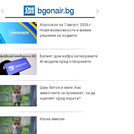
Левски излиза в най-тежкия си
мач от началото на сезона в
България
Левски – Локомотив Пловдив
Лошото момче на НБА ще
продължи да играе във Финкс
Бруно мина медицинските
тестове в Северен Лондон