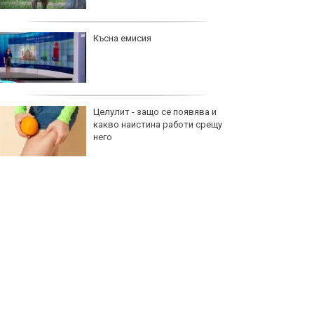
Атрактивен шампион по
забиване идва в Европа
Спортът по телевизията днес, 7
август