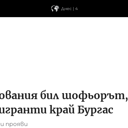
Днес | 4
зования бил шофьорът,
игранти край Бургас
и прояви