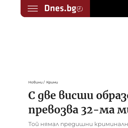
Новини
Крими
С две висши обра
превозва 32-ма м
Той нямал предишни криминалн