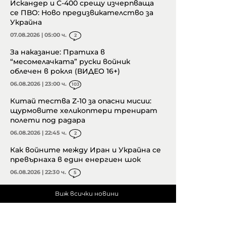
Искандер и С-400 срещу изчерпваща
се ПВО: Ново предизвикателство за
Украйна
07.08.2026 | 05:00 ч.
2
За наказание: Пратиха в
“месомелачката” руски войник
облечен в рокля (ВИДЕО 16+)
06.08.2026 | 23:00 ч.
103
Китай тества Z-10 за опасни мисии:
щурмовите хеликоптери тренират
полети под радара
06.08.2026 | 22:45 ч.
2
Как войните между Иран и Украйна се
превърнаха в един енергиен шок
06.08.2026 | 22:30 ч.
5
Виж всички новини