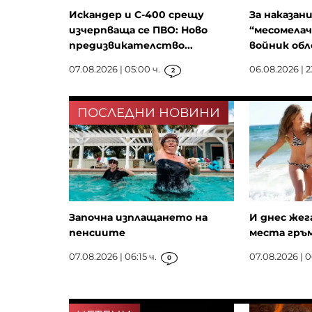
Искандер и С-400 срещу
За наказан
изчерпваща се ПВО: Ново
“месомелач
предизвикателство...
войник обле
07.08.2026 | 05:00 ч.
06.08.2026 | 2
2
ПОСЛЕДНИ НОВИНИ
Започна изплащането на
И днес жега
пенсиите
места гръ
07.08.2026 | 06:15 ч.
07.08.2026 | 0
0