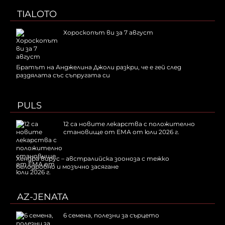
TIALOTO
Хороскопът ви за 7 август
Братът на Анджелина Джоли разкри, че е гей след
раздялата със съпругата си
PULS
12 са новите лекарства с положително
становище от ЕМА от юли 2026 г.
Хендра вирус – австралийска зооноза с тежко
белодробно и мозъчно засягане
AZ-JENATA
6 семена, полезни за сърцето