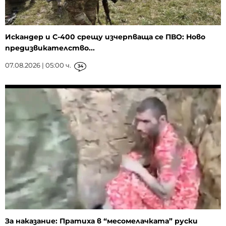
Искандер и С-400 срещу изчерпваща се ПВО: Ново
предизвикателство...
07.08.2026 | 05:00 ч.
34
За наказание: Пратиха в “месомелачката” руски