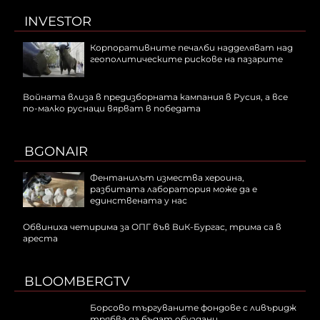
INVESTOR
Корпоративните печалби надделяват над
геополитическите рискове на пазарите
Войната влиза в предизборната кампания в Русия, а все
по-малко руснаци вярват в победата
BGONAIR
Фентанилът измества хероина,
разбитата лаборатория може да е
единствената у нас
Обвиниха четирима за ОПГ във ВиК-Бургас, трима са в
ареста
BLOOMBERGTV
Борсово търгуваните фондове с ливъридж
трябва да бъдат обуздани