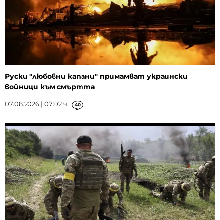
Руски "любовни капани" примамват украински
войници към смъртта
07.08.2026 | 07:02 ч.
40