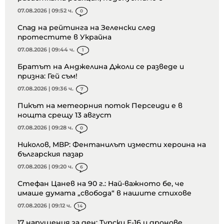
07.08.2026 | 09:52 ч.
0
Спад на рейтинга на Зеленски след
протестите в Украйна
07.08.2026 | 09:44 ч.
1
Братът на Анджелина Джоли се разведе и
призна: Гей съм!
07.08.2026 | 09:36 ч.
7
Пикът на метеорния поток Персеиди е в
нощта срещу 13 август
07.08.2026 | 09:28 ч.
0
Николов, МВР: Фентанилът измести хероина на
българския пазар
07.08.2026 | 09:20 ч.
6
Стефан Цанев на 90 г.: Най-важното бе, че
имаше думата „свобода“ в нашите стихове
07.08.2026 | 09:12 ч.
14
17 нарушения за ден: Турски F-16 и дронове