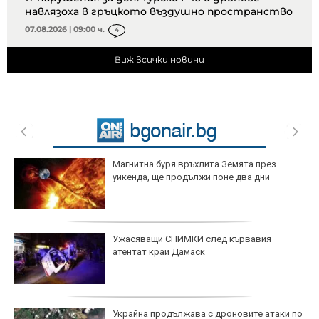
навлязоха в гръцкото въздушно пространство
07.08.2026 | 09:00 ч.
4
Виж всички новини
Магнитна буря връхлита Земята през
уикенда, ще продължи поне два дни
Ужасяващи СНИМКИ след кървавия
атентат край Дамаск
Украйна продължава с дроновите атаки по