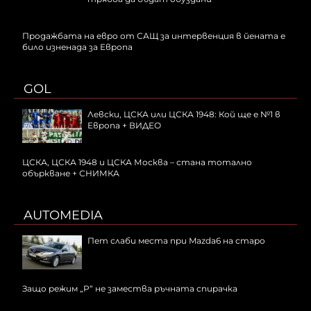
Продажбата на евро от САЩ за интервенция в йената е
било изненада за Европа
GOL
Левски, ЦСКА или ЦСКА 1948: Кой ще е №1 в
Европа + ВИДЕО
ЦСКА, ЦСКА 1948 и ЦСКА Москва – стана тотално
объркване + СНИМКА
AUTOMEDIA
Пет слаби места при Mazda6 на старо
Защо режим „P“ не замества ръчната спирачка