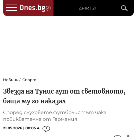
Днес | 21
Новини
Спорт
Звезда на Тунис аут от световното,
баща му го наказал
Според слуховете футболистът чака
повиквателна от Германия
21.05.2026 | 00:05 ч.
2