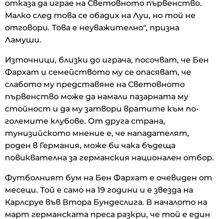
отказа да играе на Световното първенство.
Малко след това се обадих на Луи, но той не
отговори. Това е неуважително", призна
Ламуши.
Източници, близки до играча, посочват, че Бен
Фархат и семейството му се опасяват, че
слабото му представяне на Световното
първенство може да намали пазарната му
стойност и да му затвори вратите към по-
големите клубове. От друга страна,
тунизийското мнение е, че нападателят,
роден в Германия, може би чака бъдеща
повиквателна за германския национален отбор.
Футболният бум на Бен Фархат е очевиден от
месеци. Той е само на 19 години и е звезда на
Карлсруе във Втора Бундеслига. В началото на
март германската преса разкри, че той е един