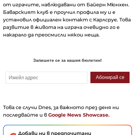
от играчите, наблюдавани от Байерн Мюнхен.
Баварският клуб е проучил профила му и е
установил официален контакт с Карлсруе. Това
развитие в живота на играча очевидно го е
накарало да преосмисли някои неща.
Това се случи Dnes, за важното през деня ни
последвайте и в
Google News Showcase.
Добави ни в предпочитани