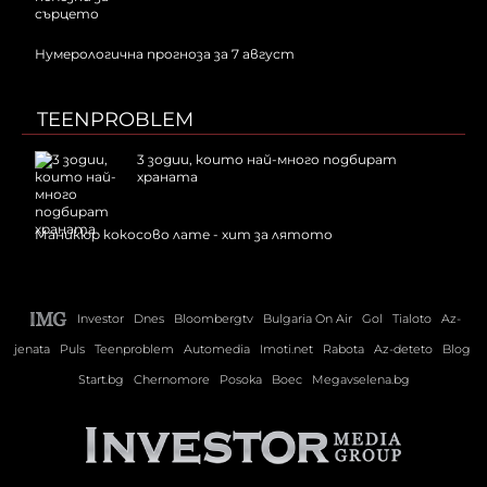
Нумерологична прогноза за 7 август
TEENPROBLEM
3 зодии, които най-много подбират
храната
Маникюр кокосово лате - хит за лятото
Investor
Dnes
Bloombergtv
Bulgaria On Air
Gol
Tialoto
Az-
jenata
Puls
Teenproblem
Automedia
Imoti.net
Rabota
Az-deteto
Blog
Start.bg
Chernomore
Posoka
Boec
Megavselena.bg