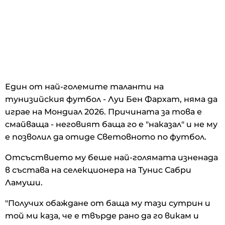
Един от най-големите таланти на
тунизийския футбол - Луи Бен Фархат, няма да
играе на Мондиал 2026. Причината за това е
смайваща - неговият баща го е "наказал" и не му
е позволил да отиде Световното по футбол.
Отсъствието му беше най-голямата изненада
в състава на селекционера на Тунис Сабри
Ламуши.
"Получих обаждане от баща му тази сутрин и
той ми каза, че е твърде рано да го викам и