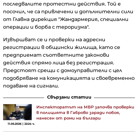
последвалите протестни действия. Той е
посочил, че са привлечени и допълнителни сили
от Главна дирекция "Жандармерия, специални
операции и борба с тероризма".
Извършват се и проверки на адресни
регистрации в общински жилища, като се
предприемат съответните законови
действия спрямо лица без регистрация.
Предстоят срещи с домоуправители с цел
подобряване на комуникацията и своевременно
подаване на сигнали.
Свързани статии
Инспекторатът на МВР започва проверки
в полицията в Габрово заради побоя,
нанесен от роми на българи
11.05.2026 | 22:24 ч.