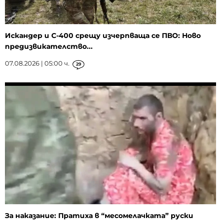
Искандер и С-400 срещу изчерпваща се ПВО: Ново
предизвикателство...
07.08.2026 | 05:00 ч.
29
За наказание: Пратиха в “месомелачката” руски