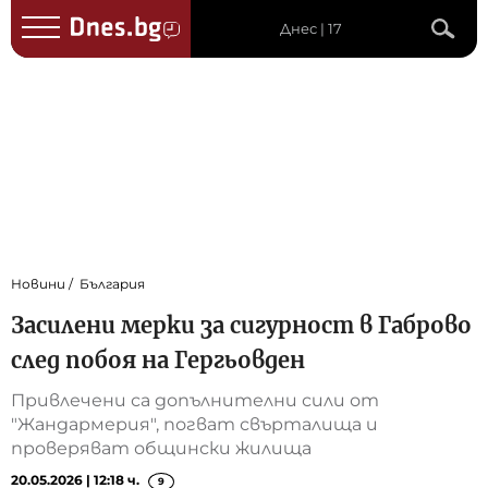
Днес | 17
Новини
България
Засилени мерки за сигурност в Габрово
след побоя на Гергьовден
Привлечени са допълнителни сили от
"Жандармерия", погват свърталища и
проверяват общински жилища
20.05.2026 | 12:18 ч.
9