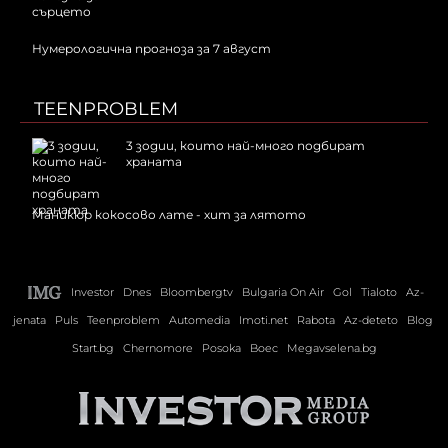
Нумерологична прогноза за 7 август
TEENPROBLEM
3 зодии, които най-много подбират
храната
Маникюр кокосово лате - хит за лятото
Investor
Dnes
Bloombergtv
Bulgaria On Air
Gol
Tialoto
Az-
jenata
Puls
Teenproblem
Automedia
Imoti.net
Rabota
Az-deteto
Blog
Start.bg
Chernomore
Posoka
Boec
Megavselena.bg