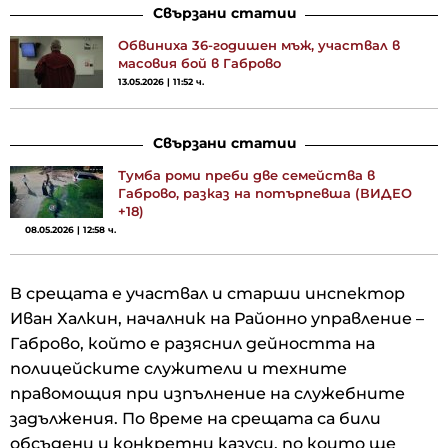
Свързани статии
Обвиниха 36-годишен мъж, участвал в
масовия бой в Габрово
13.05.2026 | 11:52 ч.
Свързани статии
Тумба роми преби две семейства в
Габрово, разказ на потърпевша (ВИДЕО
+18)
08.05.2026 | 12:58 ч.
В срещата е участвал и старши инспектор
Иван Халкин, началник на Районно управление –
Габрово, който е разяснил дейността на
полицейските служители и техните
правомощия при изпълнение на служебните
задължения. По време на срещата са били
обсъдени и конкретни казуси, по които ще