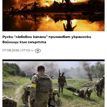
Руски "любовни капани" примамват украински
войници към смъртта
07.08.2026 | 07:02 ч.
33