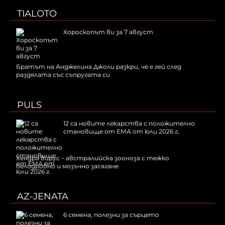
TIALOTO
Хороскопът ви за 7 август
Братът на Анджелина Джоли разкри, че е гей след
раздялата със съпругата си
PULS
12 са новите лекарства с положително
становище от ЕМА от юли 2026 г.
Хендра вирус – австралийска зооноза с тежко
белодробно и мозъчно засягане
AZ-JENATA
6 семена, полезни за сърцето