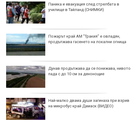
Паника и евакуация след стрелбата в
училище в Тайланд (СНИМКИ)
Пожарът край АМ "Тракия" е овладян,
продължава гасенето на локални огнища
Дунав продължава да се понижава, нивото
пада с до 10 см за денонощие
Най-малко двама души загинаха при взрив
на микробус край Дамаск (ВИДЕО)