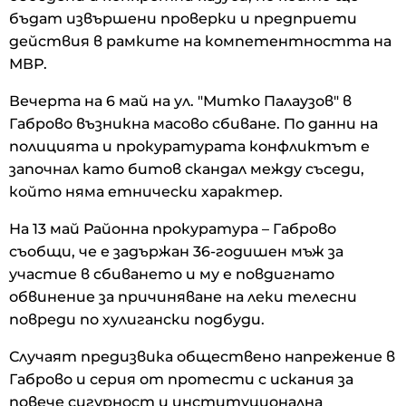
бъдат извършени проверки и предприети
действия в рамките на компетентността на
МВР.
Вечерта на 6 май на ул. "Митко Палаузов" в
Габрово възникна масово сбиване. По данни на
полицията и прокуратурата конфликтът е
започнал като битов скандал между съседи,
който няма етнически характер.
На 13 май Районна прокуратура – Габрово
съобщи, че е задържан 36-годишен мъж за
участие в сбиването и му е повдигнато
обвинение за причиняване на леки телесни
повреди по хулигански подбуди.
Случаят предизвика обществено напрежение в
Габрово и серия от протести с искания за
повече сигурност и институционална