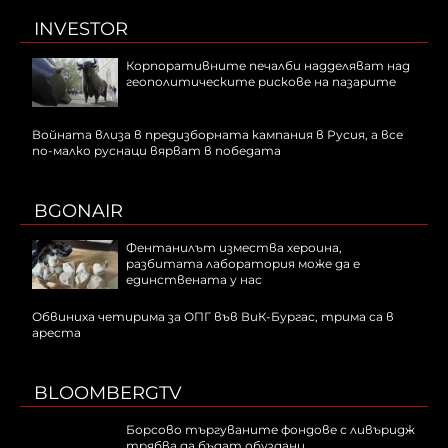
INVESTOR
Корпоративните печалби надделяват над
геополитическите рискове на пазарите
Войната влиза в предизборната кампания в Русия, а все
по-малко руснаци вярват в победата
BGONAIR
Фентанилът измества хероина,
разбитата лаборатория може да е
единствената у нас
Обвиниха четирима за ОПГ във ВиК-Бургас, трима са в
ареста
BLOOMBERGTV
Борсово търгуваните фондове с ливъридж
трябва да бъдат обуздани