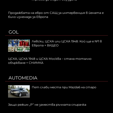
Продажбата на евро от САЩ за интервенция в йената е
било изненада за Европа
GOL
Левски, ЦСКА или ЦСКА 1948: Кой ще е №1 в
Европа + ВИДЕО
ЦСКА, ЦСКА 1948 и ЦСКА Москва – стана тотално
объркване + СНИМКА
AUTOMEDIA
Пет слаби места при Mazda6 на старо
Защо режим „P“ не замества ръчната спирачка