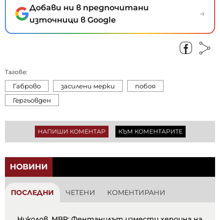
Добави ни в предпочитани
→
източници в Google
Тагове:
Габрово
засилени мерки
побоя
Гергьовден
НАПИШИ КОМЕНТАР
КЪМ КОМЕНТАРИТЕ
НОВИНИ
ПОСЛЕДНИ
ЧЕТЕНИ
КОМЕНТИРАНИ
Николов, МВР: Фентанилът измести хероина на