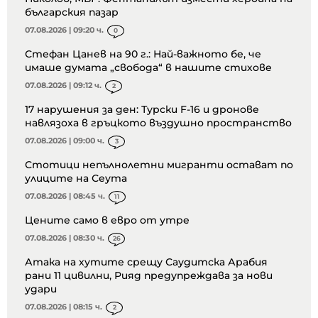
българския пазар
07.08.2026 | 09:20 ч.
0
Стефан Цанев на 90 г.: Най-важното бе, че
имаше думата „свобода“ в нашите стихове
07.08.2026 | 09:12 ч.
2
17 нарушения за ден: Турски F-16 и дронове
навлязоха в гръцкото въздушно пространство
07.08.2026 | 09:00 ч.
3
Стотици непълнолетни мигранти остават по
улиците на Сеута
07.08.2026 | 08:45 ч.
11
Цените само в евро от утре
07.08.2026 | 08:30 ч.
26
Атака на хутите срещу Саудитска Арабия
рани 11 цивилни, Рияд предупреждава за нови
удари
07.08.2026 | 08:15 ч.
2