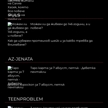
местни жители
PULS
Можем ли да живеем до 146 години, а и
повече?
Как да изберем протеинов шейк и за какво трябва да
внимаваме?
AZ-JENATA
Таро карта за 7 август, петък - Деветка
пентакли
Дневен хороскоп за 7 август, петък
TEENPROBLEM
3 зодии, които най-много подбират