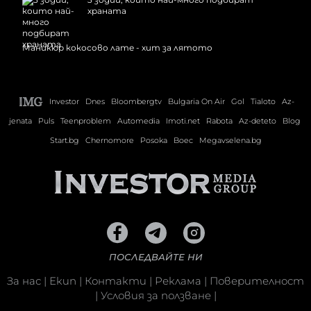
храната
Маникюр кокосово лате - хит за лятото
Investor
Dnes
Bloombergtv
Bulgaria On Air
Gol
Tialoto
Az-
jenata
Puls
Teenproblem
Automedia
Imoti.net
Rabota
Az-deteto
Blog
Start.bg
Chernomore
Posoka
Boec
Megavselena.bg
ПОСЛЕДВАЙТЕ НИ
За нас
|
Екип
|
Контакти
|
Реклама
|
Поверителност
|
Условия за ползване
|