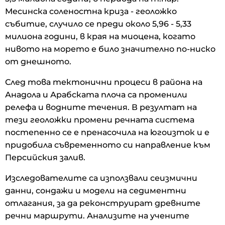
Месинска соленостна криза - геоложко
събитие, случило се преди около 5,96 - 5,33
милиона години, в края на миоцена, когато
нивото на морето е било значително по-ниско
от днешното.
След това тектонични процеси в района на
Анадола и Арабската плоча са променили
релефа и водните течения. В резултат на
тези геоложки промени речната система
постепенно се е пренасочила на югоизток и е
придобила съвременното си направление към
Персийския залив.
Изследователите са използвали сеизмични
данни, сондажи и модели на седиментни
отлагания, за да реконструират древните
речни маршрути. Анализите на учените