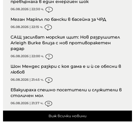
превърнаха в един енергиен шок
06.08.2026 | 22:30 ч.
1
Меган Маркъл по бански в басейна за ЧРД
06.08.2026 | 22:15 ч.
7
САЩ засилват морския щит: Нов разрушител
Arleigh Burke влиза с нов противоракетен
радар
06.08.2026 | 22:00 ч.
7
Шон Мендес разкри с коя дама е и ѝ се обясни в
любов
06.08.2026 | 21:45 ч.
4
Евакуираха спешно посетители и служители в
столичен мол
06.08.2026 | 21:37 ч.
16
Виж всички новини