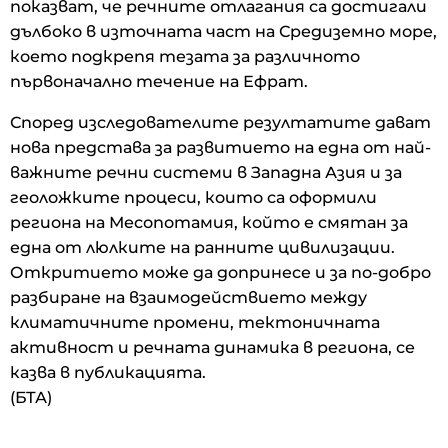
показват, че речните отлагания са достигали
дълбоко в източната част на Средиземно море,
което подкрепя тезата за различното
първоначално течение на Ефрат.
Според изследователите резултатите дават
нова представа за развитието на една от най-
важните речни системи в Западна Азия и за
геоложките процеси, които са оформили
региона на Месопотамия, който е смятан за
една от люлките на ранните цивилизации.
Откритието може да допринесе и за по-добро
разбиране на взаимодействието между
климатичните промени, тектоничната
активност и речната динамика в региона, се
казва в публикацията.
(БТА)