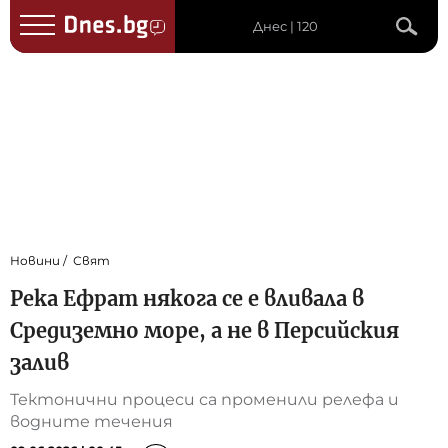
Днес | 120
Новини
Свят
Река Ефрат някога се е вливала в
Средиземно море, а не в Персийския
залив
Тектонични процеси са променили релефа и
водните течения