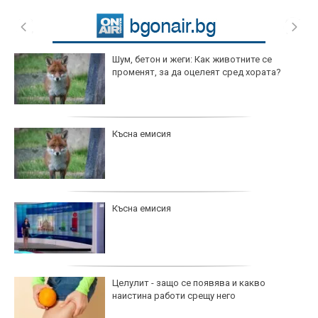
Шум, бетон и жеги: Как животните се
променят, за да оцелеят сред хората?
Късна емисия
Късна емисия
Целулит - защо се появява и какво
наистина работи срещу него