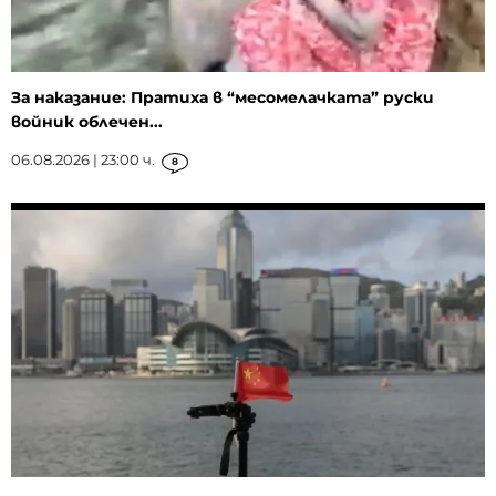
За наказание: Пратиха в “месомелачката” руски
войник облечен...
06.08.2026 | 23:00 ч.
8