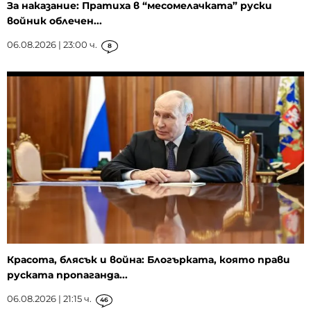
За наказание: Пратиха в “месомелачката” руски
войник облечен...
06.08.2026 | 23:00 ч.
8
Красота, блясък и война: Блогърката, която прави
руската пропаганда...
06.08.2026 | 21:15 ч.
46