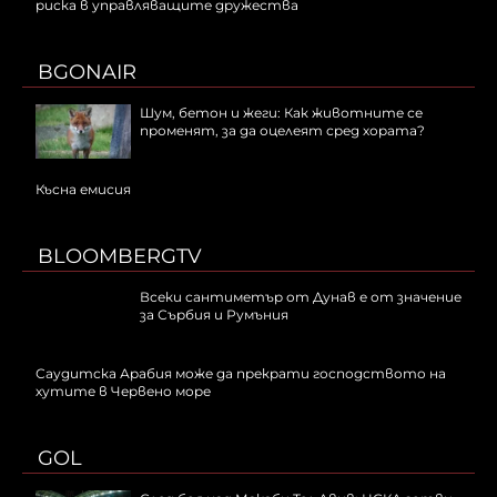
риска в управляващите дружества
BGONAIR
Шум, бетон и жеги: Как животните се
променят, за да оцелеят сред хората?
Късна емисия
BLOOMBERGTV
Всеки сантиметър от Дунав е от значение
за Сърбия и Румъния
Саудитска Арабия може да прекрати господството на
хутите в Червено море
GOL