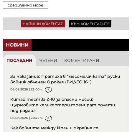
средиземно море
НАПИШИ КОМЕНТАР
КЪМ КОМЕНТАРИТЕ
НОВИНИ
ПОСЛЕДНИ
ЧЕТЕНИ
КОМЕНТИРАНИ
За наказание: Пратиха в “месомелачката” руски
войник облечен в рокля (ВИДЕО 16+)
06.08.2026 | 23:00 ч.
7
Китай тества Z-10 за опасни мисии:
щурмовите хеликоптери тренират полети
под радара
06.08.2026 | 22:45 ч.
0
Как войните между Иран и Украйна се