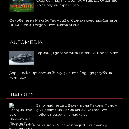
След боя над Макаби Тел Авив: ЦСКА готви
нов звезден трансфер
Феновете на Макаби Тел Авив избухнаха след загубата от
ЦСКА: Срам и позор, истината лъсна
AUTOMEDIA
Германци доработиха Ferrari 12Cilindri Spider
Дори малко мръсотия върху джанта води до загуба на
контрол
TIALOTO
Запознайте се с Валентина Палома Пино –
дъщерята на Салма Хайек, която все
повече прилича на майка си
Статуя в двора на Роби Уилямс предизвика смут у