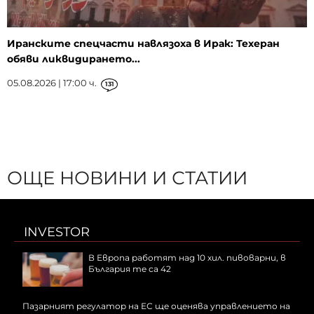
Иранските спецчасти навлязоха в Ирак: Техеран
обяви ликвидирането...
05.08.2026 | 17:00 ч.
131
ОЩЕ НОВИНИ И СТАТИИ
INVESTOR
В Европа работят над 10 хил. пивоварни, в
България те са 42
Пазарният регулатор на ЕС ще оценява управлението на