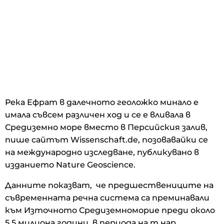
Река Ефрат в далечното геоложко минало е
имала съвсем различен ход и се е вливала в
Средиземно море вместо в Персийския залив,
пише сайтът Wissenschaft.de, позовавайки се
на международно изследване, публикувано в
изданието Nature Geoscience.
Данните показват, че предшествениците на
съвременната речна система са преминавали
към Източното Средиземноморие преди около
5,5 милиона години, в периода на т.нар.