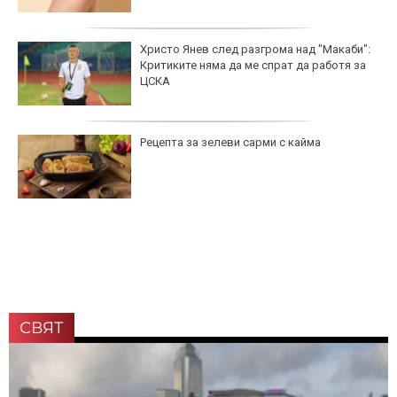
Христо Янев след разгрома над "Макаби":
Критиките няма да ме спрат да работя за
ЦСКА
Рецепта за зелеви сарми с кайма
СВЯТ