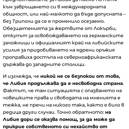
към завръщането си в международната
общност, или най-малкото да бъде допусната –
без Триполи да се е променило осезаемо.
Обезщетенията за жертвите от Локърби,
откупът за освобождаването на германските
заложници и официалният край на либийските
усилия за придобиването на ядрени оръжия
проправиха достъпа на северноафриканската
държава до западните столици.
И изглежда, че
никой не се безпокои от това,
че Либия продължава да е несвободна страна
.
Фактът, че там ситуацията с опазването на
човешките права и свободата на мненията е
тежка, не пречи на никого така, както е било в
редица други случаи. Точно обратното:
на
Либия дори се оказва помощ, за да може да
прикрие собственото си нехайство от