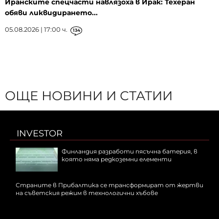
Иранските спецчасти навлязоха в Ирак: Техеран
обяви ликвидирането...
05.08.2026 | 17:00 ч.
134
ОЩЕ НОВИНИ И СТАТИИ
INVESTOR
Финландия разработи пясъчна батерия, в
която няма редкоземни елементи
Страните в Прибалтика се трансформират от жертви
на съветския режим в технологични хъбове