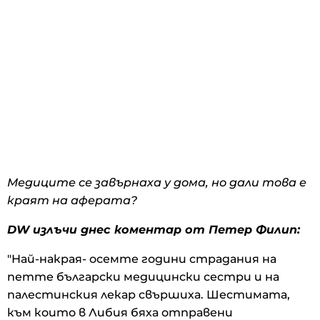
Медиците се завърнаха у дома, но дали това е
краят на аферата?
DW излъчи днес коментар от Петер Филип:
"Най-накрая- осемте години страдания на
петте български медицински сестри и на
палестинския лекар свършиха. Шестимата,
към които в Либия бяха отправени