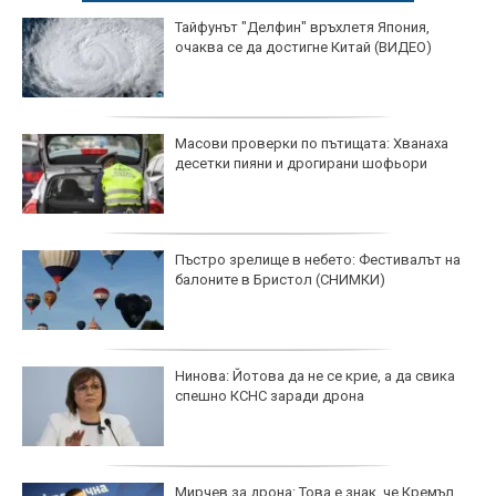
Тайфунът "Делфин" връхлетя Япония,
очаква се да достигне Китай (ВИДЕО)
Масови проверки по пътищата: Хванаха
десетки пияни и дрогирани шофьори
Пъстро зрелище в небето: Фестивалът на
балоните в Бристол (СНИМКИ)
Нинова: Йотова да не се крие, а да свика
спешно КСНС заради дрона
Мирчев за дрона: Това е знак, че Кремъл