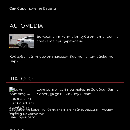
Сан Сиро почете Барези
AUTOMEDIA
Домашният контакт губи от станция на
стената при зареждане
Кой губи най-много от нашествието на китайските
марки
TIALOTO
Love bombing: 4 признака, че ви обсипват с
любов, за да ви манипулират
Забравете карето: банданата е най-горещият моден
тренд на лятото