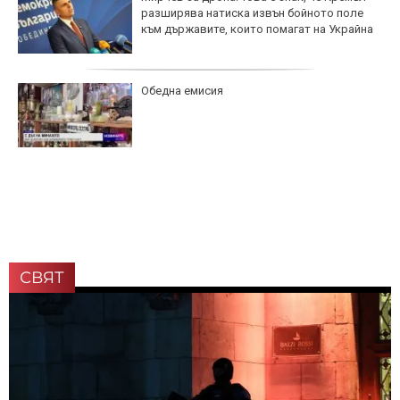
разширява натиска извън бойното поле
към държавите, които помагат на Украйна
Обедна емисия
СВЯТ