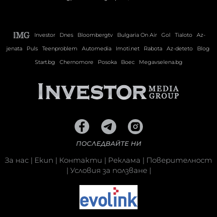
Investor
Dnes
Bloombergtv
Bulgaria On Air
Gol
Tialoto
Az-
jenata
Puls
Teenproblem
Automedia
Imoti.net
Rabota
Az-deteto
Blog
Start.bg
Chernomore
Posoka
Boec
Megavselena.bg
ПОСЛЕДВАЙТЕ НИ
За нас
|
Екип
|
Контакти
|
Реклама
|
Поверителност
|
Условия за ползване
|