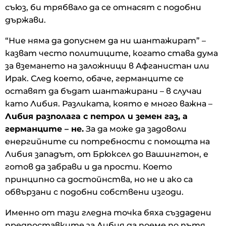
съюз, би трябвало да се отнасят с подобни
държави.
“Ние няма да допуснем да ни шантажират” –
казват често политиците, когато става дума
за вземането на заложници в Афганистан или
Ирак. След което, обаче, германците се
оставят да бъдат шантажирани – в случаи
като Либия. Разликата, която е много важна –
Либия разполага с петрол и земен газ, а
германците – не.
За да може да задоволи
енергийните си потребности с помощта на
Либия западът, от Брюксел до Вашингтон, е
готов да забрави и да прости. Което
принципно са достойнства, но не и ако са
обвързани с подобни собствени изгоди.
Именно от тази гледна точка бяха създадени
предпоставките за Либия да поеме по пътя