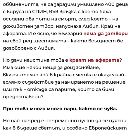
обвиненията, че са заразили умишлено 400 деца
с вируса на СПИН, във връзка с което бяха
осъдени два пъти на смърт, след което – на
доживотен затвор, напуснаха Либия. Край на
аферата. И е ясно, че България
няма да затвори
на свой ред шестимата – както всъщност бе
договорено с Либия.
Но дали наистина това е
краят на аферата
?
Има още някои неща за доизясняване,
включително кой в крайна сметка е оказал най-
голямо съдействие за намирането на решение,
или пък – откъде са парите, които са били
предоставени?
При това много много пари, както се чува.
Но най-напред е непременно нужно да се изясни
как в бъдеще светът, и особено Европейският