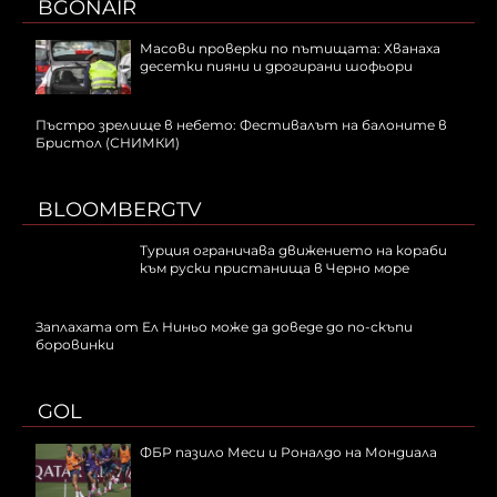
BGONAIR
Масови проверки по пътищата: Хванаха
десетки пияни и дрогирани шофьори
Пъстро зрелище в небето: Фестивалът на балоните в
Бристол (СНИМКИ)
BLOOMBERGTV
Турция ограничава движението на кораби
към руски пристанища в Черно море
Заплахата от Ел Ниньо може да доведе до по-скъпи
боровинки
GOL
ФБР пазило Меси и Роналдо на Мондиала