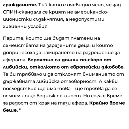
гражданите.
Тъй като е очевидно ясно, че зад
СПИН-скандала се крият не американско-
ционистки съзаклятия, а недопустими
хигиенни условия.
Парите, които ще бъдат платени на
семействата на заразените деца, и които
допринесоха за намирането на разрешение за
аферата,
вероятно са дошли по-скоро от
либийски, отколкото от европейски джобове
.
Те би трябвало и да отклонят вниманието от
държавната либийска отговорност. А какви
последствия ще има това – ще трябва да се
осмисли още веднъж същност. Но сега е време
за радост от края на тази афера.
Крайно време
беше.
"