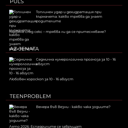
PULS
Топлинен удар и дехидратация при
кърмачета: какво трябва да знаят
родителите
Кървене след секс – трябва ли да се притесняваме?
AZ-JENATA
Седмична нумерологична прогноза за 10 - 16
август
Любовен хороскоп за 10 - 16 август
TEENPROBLEM
Венера във Везни - какво чака зодиите?
Лято 2026: Еспадрилите се завръщат