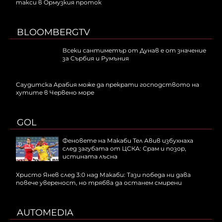
такси в Ормузкия проток
BLOOMBERGTV
Всеки сантиметър от Дунав е от значение
за Сърбия и Румъния
Саудитска Арабия може да прекрати господството на
хутите в Червено море
GOL
Феновете на Макаби Тел Авив избухнаха
след загубата от ЦСКА: Срам и позор,
истината лъсна
Христо Янев след 3:0 над Макаби: Тази победа ни дава
повече увереност, но трябва да останем смирени
AUTOMEDIA