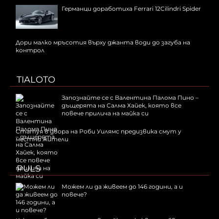
Германци доработиха Ferrari 12Cilindri Spider
Дори малко мръсотия върху джанта води до загуба на
контрол
TIALOTO
Запознайте се с Валентина Палома Пино –
дъщерята на Салма Хайек, която все
повече прилича на майка си
Статуя в двора на Роби Уилямс предизвика смут у
местни жители
PULS
Можем ли да живеем до 146 години, а и
повече?