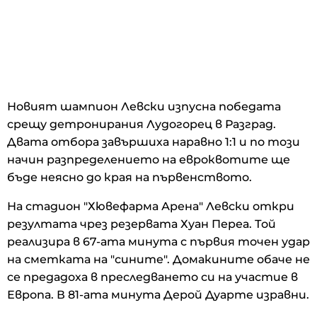
Новият шампион Левски изпусна победата
срещу детронирания Лудогорец в Разград.
Двата отбора завършиха наравно 1:1 и по този
начин разпределението на евроквотите ще
бъде неясно до края на първенството.
На стадион "Хювефарма Арена" Левски откри
резултата чрез резервата Хуан Переа. Той
реализира в 67-ата минута с първия точен удар
на сметката на "сините". Домакините обаче не
се предадоха в преследването си на участие в
Европа. В 81-ата минута Дерой Дуарте изравни.