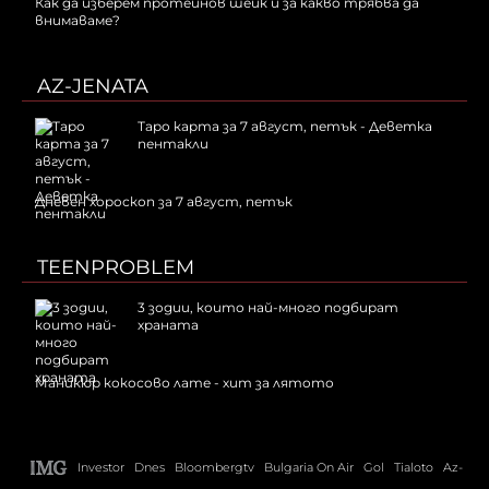
Как да изберем протеинов шейк и за какво трябва да
внимаваме?
AZ-JENATA
Таро карта за 7 август, петък - Деветка
пентакли
Дневен хороскоп за 7 август, петък
TEENPROBLEM
3 зодии, които най-много подбират
храната
Маникюр кокосово лате - хит за лятото
Investor
Dnes
Bloombergtv
Bulgaria On Air
Gol
Tialoto
Az-