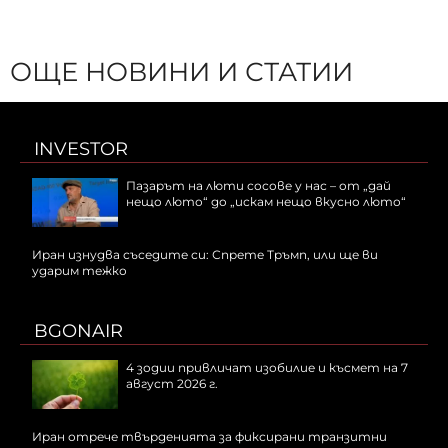
ОЩЕ НОВИНИ И СТАТИИ
INVESTOR
Пазарът на люти сосове у нас – от „дай
нещо люто“ до „искам нещо вкусно люто“
Иран изнудва съседите си: Спрете Тръмп, или ще ви
ударим тежко
BGONAIR
4 зодии привличат изобилие и късмет на 7
август 2026 г.
Иран отрече твърденията за фиксирани транзитни