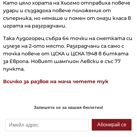
Като цяло хората на Хьогмо отправиха повече
удари и създадоха повече положения от
съперника, но нямаше и помен от онази класа в
играта на разградчани.
Така Лудогорец събра 64 точки на сметката си
излезе на 2-ото място. Разградчани са само с
точка повече от ЦСКА и ЦСКА 1948 в битката
за Европа. Новият шампион Левски е със 77
пункта.
Всичко за развоя на мача четете тук