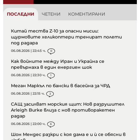
ПОСЛЕДНИ
ЧЕТЕНИ
КОМЕНТИРАНИ
Китай тества Z-10 за опасни мисии:
щурмовите хеликоптери тренират полети
под радара
06.08.2026 | 22:45 ч.
0
Как войните между Иран и Украйна се
превърнаха в един енергиен шок
06.08.2026 | 22:30 ч.
1
Меган Маркъл по бански в басейна за ЧРД
06.08.2026 | 22:15 ч.
2
САЩ засилват морския щит: Нов разрушител
Arleigh Burke влиза с нов противоракетен
радар
06.08.2026 | 22:00 ч.
6
Шон Мендес разкри с коя дама е и ѝ се обясни в