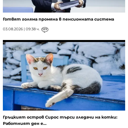
Готвят голяма промяна в пенсионната система
03.08.2026 | 09:38 ч.
177
Гръцкият остров Сирос търси гледачи на котки:
Работният ден е...