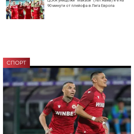
ЦСКА унищожи "Макаби" (Тел Авив) и е на
90 минути от плейофа в Лига Европа
СПОРТ