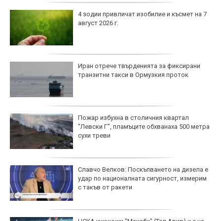
4 зодии привличат изобилие и късмет на 7
август 2026 г.
Иран отрече твърденията за фиксирани
транзитни такси в Ормузкия проток
Пожар избухна в столичния квартал
"Левски Г", пламъците обхванаха 500 метра
сухи треви
Славчо Велков: Поскъпването на дизела е
удар по националната сигурност, измерим
с такъв от ракети