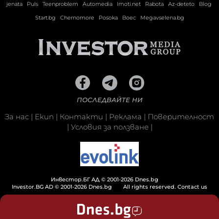
jenata
Puls
Teenproblem
Automedia
Imoti.net
Rabota
Az-deteto
Blog
Start.bg
Chernomore
Posoka
Boec
Megavselena.bg
ПОСЛЕДВАЙТЕ НИ
За нас
|
Екип
|
Контакти
|
Реклама
|
Поверителност
|
Условия за ползване
|
Инвестор.БГ АД © 2001-2026 Dnes.bg
Investor.BG AD © 2001-2026 Dnes.bg
All rights reserved.
Contact us