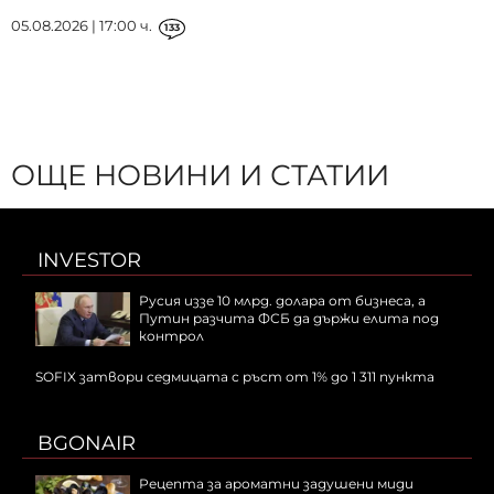
05.08.2026 | 17:00 ч.
133
ОЩЕ НОВИНИ И СТАТИИ
INVESTOR
Русия иззе 10 млрд. долара от бизнеса, а
Путин разчита ФСБ да държи елита под
контрол
SOFIX затвори седмицата с ръст от 1% до 1 311 пункта
BGONAIR
Рецепта за ароматни задушени миди