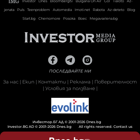
Investor
Dnes
Bloombergtv
Bulgaria On Air
Gol
Tialoto
Az-
jenata
Puls
Teenproblem
Automedia
Imoti.net
Rabota
Az-deteto
Blog
Start.bg
Chernomore
Posoka
Boec
Megavselena.bg
ПОСЛЕДВАЙТЕ НИ
За нас
|
Екип
|
Контакти
|
Реклама
|
Поверителност
|
Условия за ползване
|
Инвестор.БГ АД © 2001-2026 Dnes.bg
Investor.BG AD © 2001-2026 Dnes.bg
All rights reserved.
Contact us