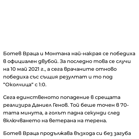
Ботев Враца и Монтана най-накрая се победиха
в официален двубой. За последно това се случи
на 10 май 2021 г., а сега врачаните отново
победиха със същия резултат и то под
“Околчица“ с 1:0.
Сега единственото попадение в срещата
реализира Даниел Генов. Той беше точен в 70-
тата минута, а голът падна секунди след
включването на ветерана на терена.
Ботев Враца продължава възхода си без загуба