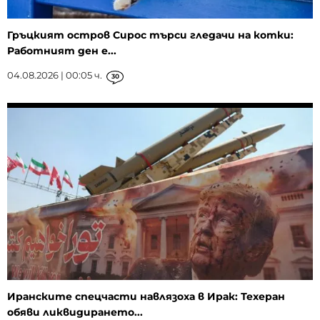
Гръцкият остров Сирос търси гледачи на котки:
Работният ден е...
04.08.2026 | 00:05 ч.
30
Иранските спецчасти навлязоха в Ирак: Техеран
обяви ликвидирането...