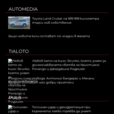
AUTOMEDIA
Toyota Land Cruiser на 999 999 километра
търси нов собственик
Защо новите коли остават по-хладни в жегата
TIALOTO
Любов като на кино: Всичко, което знаем за
дългоочакваната сватба на Кристиано
Роналдо и Джорджина Родригес
11 години след развода: Антонио Бандерас и Мелани
Грифит остават най-добри приятели
PULS
Топлинен удар и дехидратация при
кърмачета: какво трябва да знаят