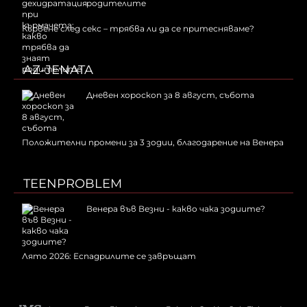
родителите
Кървене след секс – трябва ли да се притесняваме?
AZ-JENATA
Дневен хороскоп за 8 август, събота
Положителни промени за 3 зодии, благодарение на Венера
TEENPROBLEM
Венера във Везни - какво чака зодиите?
Лято 2026: Еспадрилите се завръщат