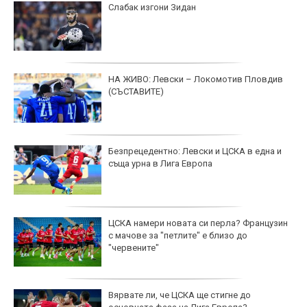
Слабак изгони Зидан
НА ЖИВО: Левски – Локомотив Пловдив
(СЪСТАВИТЕ)
Безпрецедентно: Левски и ЦСКА в една и
съща урна в Лига Европа
ЦСКА намери новата си перла? Французин
с мачове за "петлите" е близо до
"червените"
Вярвате ли, че ЦСКА ще стигне до