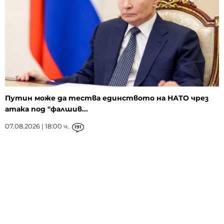
Путин може да тества единството на НАТО чрез
атака под "фалшив...
07.08.2026 | 18:00 ч.
191