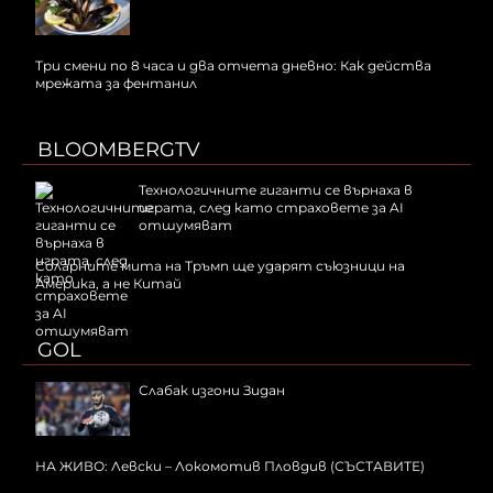
Три смени по 8 часа и два отчета дневно: Как действа
мрежата за фентанил
BLOOMBERGTV
Технологичните гиганти се върнаха в
играта, след като страховете за AI
отшумяват
Соларните мита на Тръмп ще ударят съюзници на
Америка, а не Китай
GOL
Слабак изгони Зидан
НА ЖИВО: Левски – Локомотив Пловдив (СЪСТАВИТЕ)