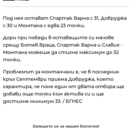
Под нея остават Спартак Варна с 31, Добруджа
с 30 и Монтана с едва 23 точки.
Дори при победи в оставащите си мачове
срещу Ботев Враца, Спартак Варна и Славия -
Монтана можеше да стигне максимум до 32
точки.
Проблемът за монтанчани е, че в последния
кръг Септември приема Добруджа, което
гарантира, че поне един от двата отбора ще
добави още точки към актива си и ще
достигне минимум 33. / БГНЕС