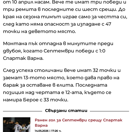
от 10 април насам. Вече те имат три победи и
три ремита в последните си шест срещи. До
края на сезона тимът играе само за честта си,
след като няма опасност за изпадане с 47
точки на деветото място.
Монтана пък отпадна в минутите преди
двубоя, когато Септември победи с 1:0
Спартак Варна.
След успеха столичани вече имат 32 точки и
заемат 13-тото място, което дава право на
бараж за оставане в елита. Последната
позиция над чертата е 12-ата, където се
намира Берое с 33 точки.
Свързани статии
Ранен гол за Септември срещу Спартак
Варна
14.05.2026 | 17:26 ч.