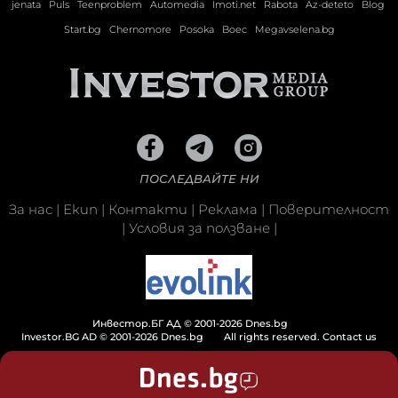
jenata
Puls
Teenproblem
Automedia
Imoti.net
Rabota
Az-deteto
Blog
Start.bg
Chernomore
Posoka
Boec
Megavselena.bg
ПОСЛЕДВАЙТЕ НИ
За нас
|
Екип
|
Контакти
|
Реклама
|
Поверителност
|
Условия за ползване
|
Инвестор.БГ АД © 2001-2026 Dnes.bg
Investor.BG AD © 2001-2026 Dnes.bg
All rights reserved.
Contact us