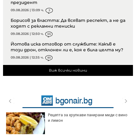
президент
09.08.2026 | 13:09 ч.
2
Борисов за властта: Да всяват респект, а не да
ходят с рекламни тениски
09.08.2026 | 12:50 ч.
65
Йотова иска отговор от службите: Какъв е
този дрон, отклонен ли е, коя е била целта му?
09.08.2026 | 12:35 ч.
85
Виж всички новини
Рецепта за хрупкави панирани миди с вино
и лимон