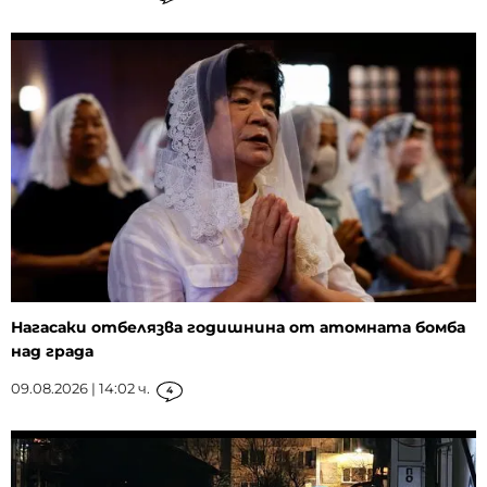
Нагасаки отбелязва годишнина от атомната бомба
над града
09.08.2026 | 14:02 ч.
4