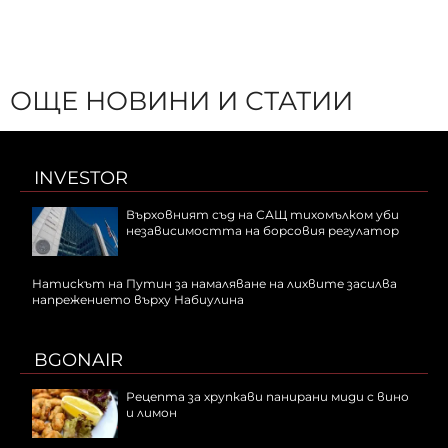
ОЩЕ НОВИНИ И СТАТИИ
INVESTOR
Върховният съд на САЩ тихомълком уби
независимостта на борсовия регулатор
Натискът на Путин за намаляване на лихвите засилва
напрежението върху Набиулина
BGONAIR
Рецепта за хрупкави панирани миди с вино
и лимон