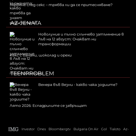
Кървене след секс – трябва ли да се притесняваме?
AZ-JENATA
Новолуние и пълно слънчево затъмнение в
Лъв на 12 август: Очакват ни
трансформации
Kекс с банани, шоколад и орехи
TEENPROBLEM
Венера във Везни - какво чака зодиите?
Лято 2026: Еспадрилите се завръщат
Investor
Dnes
Bloombergtv
Bulgaria On Air
Gol
Tialoto
Az-