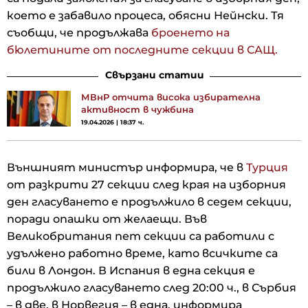
което е забавило процеса, обясни Нейнски. Тя
съобщи, че продължава
броенето на
бюлетините от последните секции в САЩ.
Свързани статии
МВнР отчита висока избирателна
активност в чужбина
19.04.2026 | 18:37 ч.
Външният министър информира, че в
Турция
от разкрити 27 секции след края на изборния
ден гласуването е продължило в седем секции,
поради опашки от желаещи. Във
Великобритания пет секции са работили с
удължено работно време, като всичките са
били в Лондон. В Испания в една секция е
продължило гласуването след 20:00 ч., в Сърбия
– в две, в Норвегия – в една, информира