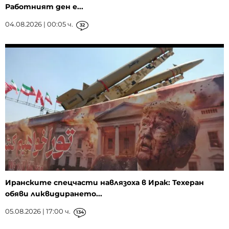
Работният ден е...
04.08.2026 | 00:05 ч.
32
Иранските спецчасти навлязоха в Ирак: Техеран
обяви ликвидирането...
05.08.2026 | 17:00 ч.
134