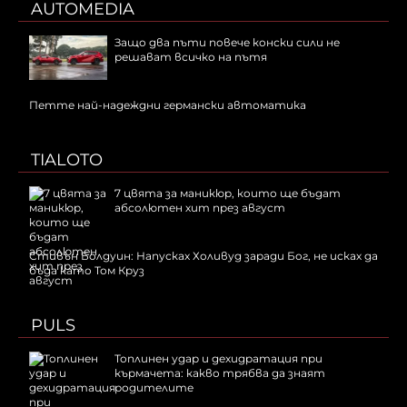
AUTOMEDIA
Защо два пъти повече конски сили не
решават всичко на пътя
Петте най-надеждни германски автоматика
TIALOTO
7 цвята за маникюр, които ще бъдат
абсолютен хит през август
Стивън Болдуин: Напусках Холивуд заради Бог, не исках да
бъда като Том Круз
PULS
Топлинен удар и дехидратация при
кърмачета: какво трябва да знаят
родителите