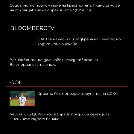
Социалното подпомагане на кръстопът: Планира ли се
на съкращаване на дирекциите? (ВИДЕО)
BLOOMBERGTV
САЩ се намесиха в подкрепа на йената, но
ходът крие рискове
Великобритания заличава наследството на
Викторианската епоха
GOL
Христо Янев определи групата на ЦСКА
Левски или ЦСКА – кой направи по-добра селекция?
Оценките казват всичко