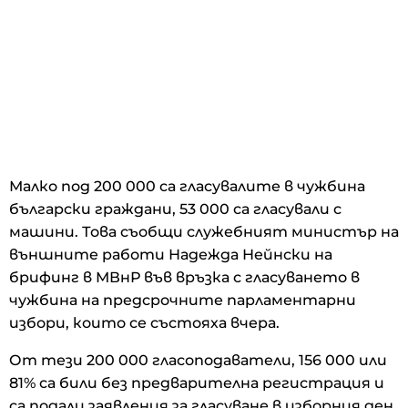
Малко под 200 000 са гласувалите в чужбина
български граждани, 53 000 са гласували с
машини. Това съобщи служебният министър на
външните работи Надежда Нейнски на
брифинг в МВнР във връзка с гласуването в
чужбина на предсрочните парламентарни
избори, които се състояха вчера.
От тези 200 000 гласоподаватели, 156 000 или
81% са били без предварителна регистрация и
са подали заявления за гласуване в изборния ден,