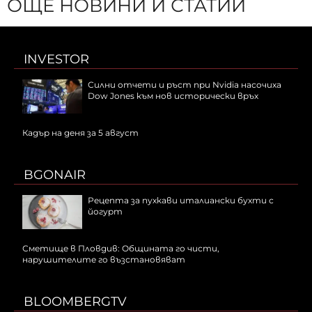
ОЩЕ НОВИНИ И СТАТИИ
INVESTOR
Силни отчети и ръст при Nvidia насочиха
Dow Jones към нов исторически връх
Кадър на деня за 5 август
BGONAIR
Рецепта за пухкави италиански бухти с
йогурт
Сметище в Пловдив: Общината го чисти,
нарушителите го възстановяват
BLOOMBERGTV