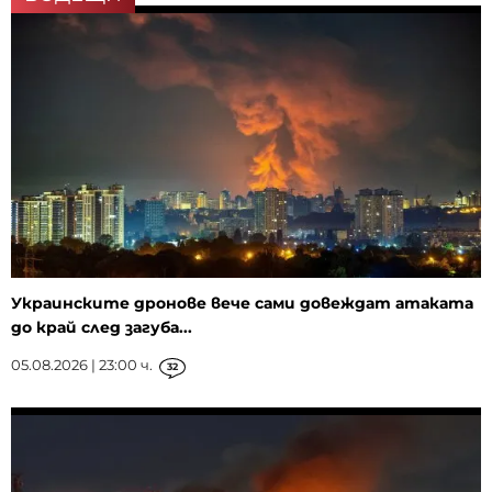
Украинските дронове вече сами довеждат атаката
до край след загуба...
05.08.2026 | 23:00 ч.
32