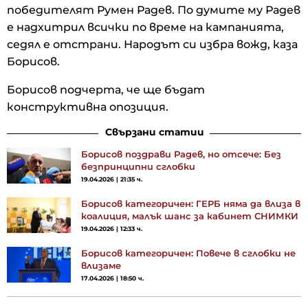
победителят Румен Радев. По думите му Радев
е надхитрил всички по време на кампанията,
седял е отстрани. Народът си избра вожд, каза
Борисов.
Борисов подчерта, че ще бъдат
конструктивна опозиция.
Свързани статии
Борисов поздрави Радев, но отсече: Без
безпринципни сглобки
19.04.2026 | 21:35 ч.
Борисов категоричен: ГЕРБ няма да влиза в
коалиция, малък шанс за кабинет СНИМКИ
19.04.2026 | 12:33 ч.
Борисов категоричен: Повече в сглобки не
влизаме
17.04.2026 | 18:50 ч.