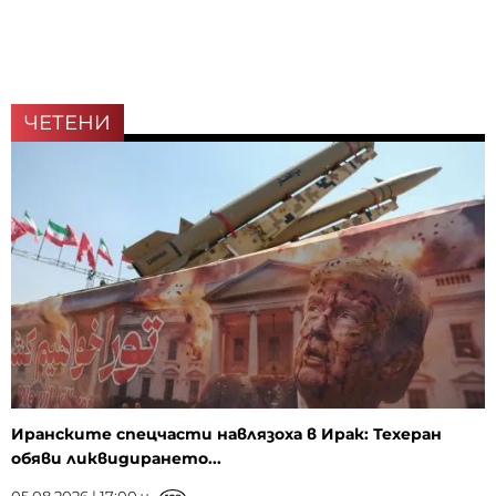
ЧЕТЕНИ
Иранските спецчасти навлязоха в Ирак: Техеран
обяви ликвидирането...