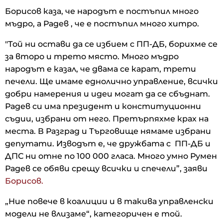
Борисов каза, че народът е постъпил много
мъдро, а Радев , че е постъпил много хитро.
"Той ни остави да се избием с ПП-ДБ, борихме се
за второ и трето място. Много мъдро
народът е казал, че двама се карат, трети
печели. Ще имаме еднолично управление, всички
добри намерения и идеи могат да се сбъднат.
Радев си има президент и конституционни
съдии, избрани от него. Претърпяхме крах на
места. В Разград и Търговище нямаме избрани
депутати. Изводът е, че дружбата с ПП-ДБ и
ДПС ни отне по 100 000 гласа. Много умно Румен
Радев се обяви срещу всички и спечели”, заяви
Борисов.
„Ние повече в коалиции и в такива управленски
модели не влизаме“, категоричен е той.