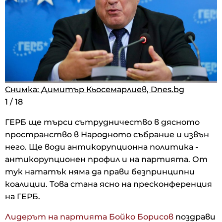
Снимка: Димитър Кьосемарлиев, Dnes.bg
Снимка: Димитър Кьосемарлиев, Dnes.bg
Снимка: Димитър Кьосемарлиев, Dnes.bg
1
1
1
/
/
/
18
18
18
ГЕРБ ще търси сътрудничество в дясното
пространство в Народното събрание и извън
него. Ще води антикорупционна политика -
антикорупционен профил и на партията. От
тук нататък няма да прави безпринципни
коалиции. Това стана ясно на пресконференция
на ГЕРБ.
Лидерът на партията Бойко Борисов
поздрави