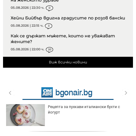
05.08.2026 | 22:30 ч.
0
Хейли Бийбър вдигна градусите по розов бански
05.08.2026 | 22:15 ч.
3
Как се държат мъжете, които не уважават
жените?
05.08.2026 | 22:00 ч.
20
Виж всички новини
Рецепта за пухкави италиански бухти с
йогурт