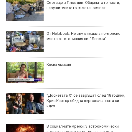
Сметище в Пловдив: Общината го чисти,
нарушителите го възстановяват
От Helpbook: Не съм виждала по-мръсно
място от столичния кв. "Левски"
Късна емисия
"Досиетата Х" се завръщат след 18 години,
Крис Картър сбъдва първоначалната си
идея
В социалните мрежи: 3 астрономически
явления предвещават края на света