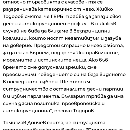
относно търговията с гласове - тя се
разграничава категорично от него. Живко
Тодоров смята, че ГЕРБ трябва да запази своя
десен антикорупционен профил. „В никакъв
случай не бива да влизаме в безпринципни
коалиции, които носят негативизъм и загуба
на доверие. Предстои страшно много работа,
за да си го върнем, подкрепяйки правилните,
моралните и истинските неща. Ако във
времето сме допуснали грешки, сме
преосмилили поведението си на база видяното
в последните избори. Ще търсим
сътрудничество с останалите десни партии
в и извън парламента. България трябва да има
силна дясна политика, проевропейска и
антикорупционна”, посочи Тодоров.
Томислав Дончев счита, че ситуацията
предполага вглеждане в себе си. "Причината за