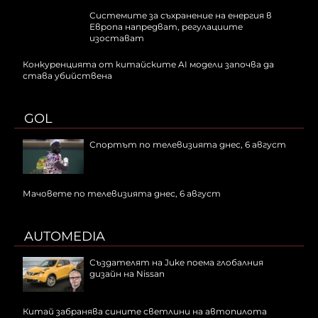
Системите за съхранение на енергия в
Европа напредват, регулациите
изостават
Конкуренцията от китайските AI модели започва да
става убийствена
GOL
Спортът по телевизията днес, 6 август
Мачовете по телевизията днес, 6 август
AUTOMEDIA
Създателят на Juke поема глобалния
дизайн на Nissan
Китай забранява сините светлини на автопилота