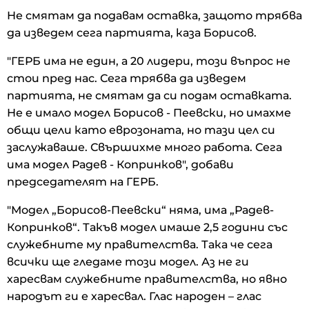
Не смятам да подавам оставка, защото трябва
да изведем сега партията, каза Борисов.
"ГЕРБ има не един, а 20 лидери, този въпрос не
стои пред нас. Сега трябва да изведем
партията, не смятам да си подам оставката.
Не е имало модел Борисов - Пеевски, но имахме
общи цели като еврозоната, но тази цел си
заслужаваше. Свършихме много работа. Сега
има модел Радев - Копринков", добави
председателят на ГЕРБ.
"Модел „Борисов-Пеевски“ няма, има „Радев-
Копринков“. Такъв модел имаше 2,5 години със
служебните му правителства. Така че сега
всички ще гледаме този модел. Аз не ги
харесвам служебните правителства, но явно
народът ги е харесвал. Глас народен – глас