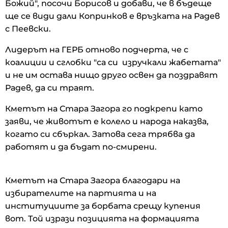
Божий", посочи Борисов и добави, че в бъдеще
ще се види дали Копринков е връзката на Радев
с Пеевски.
Лидерът на ГЕРБ отново подчерта, че с
коалиции и сглобки "са си изручкали жабетата"
и не им остава нищо друго освен да поздравят
Радев, да си траят.
Кметът на Стара Загора го подкрепи като
заяви, че животът е колело и народа наказва,
когато си сбъркал. Затова сега трябва да
работят и да бъдат по-смирени.
Кметът на Стара Загора благодари на
избирателите на партията и на
институциите за борбата срещу купения
вот. Той изрази позицията на формацията