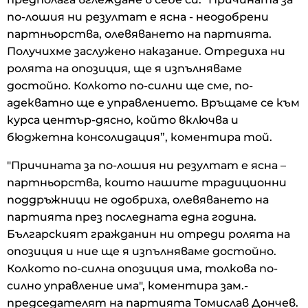
по-лошия ни резултат е ясна - неодобрени
партньорства, олевяването на партията.
Получихме заслужено наказание. Отредиха ни
ролята на опозиция, ще я изпълняваме
достойно. Колкото по-силни ще сме, по-
адекватно ще е управлението. Връщаме се към
курса център-дясно, който включва и
бюджетна консолидация”, коментира той.
"Причината за по-лошия ни резултат е ясна –
партньорства, които нашите традиционни
поддръжници не одобриха, олевяването на
партията през последната една година.
Българският гражданин ни отреди ролята на
опозиция и ние ще я изпълняваме достойно.
Колкото по-силна опозиция има, толкова по-
силно управление има", коментира зам.-
председателят на партията Томислав Дончев.