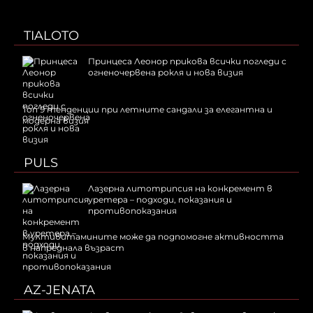
TIALOTO
Принцеса Леонор прикова всички погледи с
огненочервена рокля и нова визия
Топ 9 тенденции при летните сандали за елегантна и
модерна визия
PULS
Лазерна литотрипсия на конкремент в
уретера – подходи, показания и
противопоказания
Мултивитамините може да подпомогне активността
в напреднала възраст
AZ-JENATA