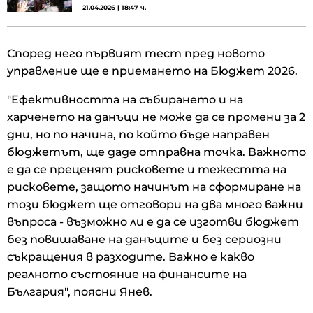
21.04.2026 | 18:47 ч.
Според него първият тест пред новото
управление ще е приемането на Бюджет 2026.
"Ефективността на събирането и на
харченето на данъци не може да се промени за 2
дни, но по начина, по който бъде направен
бюджетът, ще даде отправна точка. Важното
е да се преценят рисковете и тежестта на
рисковете, защото начинът на сформиране на
този бюджет ще отговори на два много важни
въпроса - възможно ли е да се изготви бюджет
без повишаване на данъците и без сериозни
съкращения в разходите. Важно е какво
реалното състояние на финансите на
България", поясни Янев.