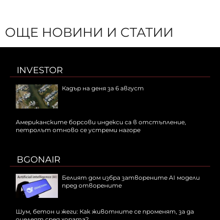
ОЩЕ НОВИНИ И СТАТИИ
INVESTOR
Кадър на деня за 6 август
Американските борсови индекси са в отстъпление,
петролът отново се устреми нагоре
BGONAIR
Белият дом избра затворените AI модели
пред отворените
Шум, бетон и жеги: Как животните се променят, за да
оцелеят сред хората?