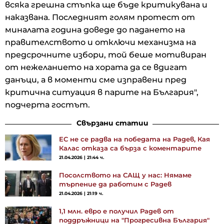
всяка грешна стъпка ще бъде критикувана и
наказвана. Последният голям протест от
миналата година доведе до падането на
правителството и отключи механизма на
предсрочните избори, той беше мотивиран
от нежеланието на хората да се вдигат
данъци, а в моменти сме изправени пред
критична ситуация в парите на България",
подчерта гостът.
Свързани статии
ЕС не се радва на победата на Радев, Кая
Калас отказа са бърза с коментарите
21.04.2026 | 21:44 ч.
Посолството на САЩ у нас: Нямаме
търпение да работим с Радев
21.04.2026 | 21:19 ч.
1,1 млн. евро е получил Радев от
поддръжници на "Прогресивна България"