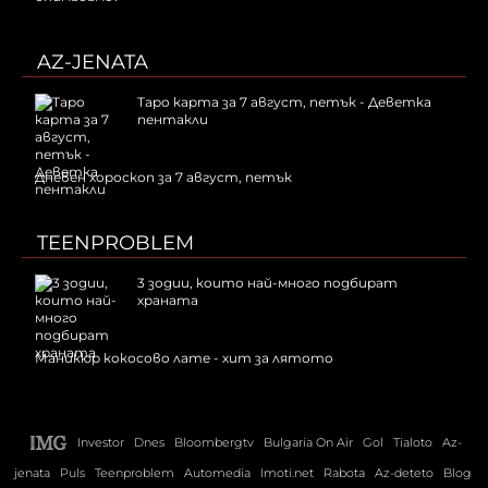
AZ-JENATA
Таро карта за 7 август, петък - Деветка
пентакли
Дневен хороскоп за 7 август, петък
TEENPROBLEM
3 зодии, които най-много подбират
храната
Маникюр кокосово лате - хит за лятото
Investor
Dnes
Bloombergtv
Bulgaria On Air
Gol
Tialoto
Az-
jenata
Puls
Teenproblem
Automedia
Imoti.net
Rabota
Az-deteto
Blog