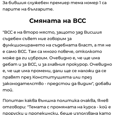
За бившия служебен премиер тема номер 1 са
парите на българите.
Смяната на ВСС
"ВСС е на второ място, защото зад Висшия
съдебен съвет ние говорим за
функционирането на съдебната власт, а тя не
е само ВСС. Там са много повече, отколкото
може да ги изброим. Очевидно е, че ще има
дебат и за ВСС, и за главния прокурор. Очевидно
е, че ще има промени, дали ще се наложи да се
правят през Конституцията или през
законодателство - предстои да видим", добави
той.
Попитан каква външна политика очаква, Янев
отговори: "Темата с промяната на курса - кой е
проруски и пропекински, беше използвана като