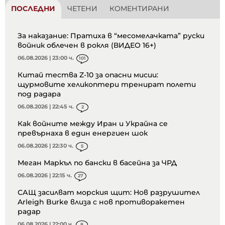
ПОСЛЕДНИ
ЧЕТЕНИ
КОМЕНТИРАНИ
За наказание: Пратиха в “месомелачката” руски
войник облечен в рокля (ВИДЕО 16+)
06.08.2026 | 23:00 ч.
101
Китай тества Z-10 за опасни мисии:
щурмовите хеликоптери тренират полети
под радара
06.08.2026 | 22:45 ч.
2
Как войните между Иран и Украйна се
превърнаха в един енергиен шок
06.08.2026 | 22:30 ч.
5
Меган Маркъл по бански в басейна за ЧРД
06.08.2026 | 22:15 ч.
27
САЩ засилват морския щит: Нов разрушител
Arleigh Burke влиза с нов противоракетен
радар
06.08.2026 | 22:00 ч.
8