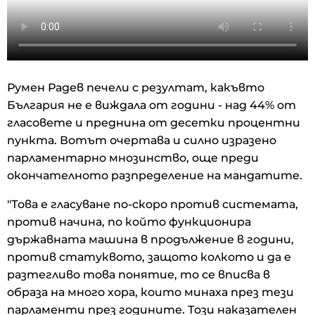
Румен Радев печели с резултат, какъвто
България не е виждала от години - над 44% от
гласовете и преднина от десетки процентни
пункта. Вотът очертава и силно изразено
парламентарно мнозинство, още преди
окончателното разпределение на мандатите.
"Това е гласуване по-скоро против системата,
против начина, по който функционира
държавната машина в продължение в години,
против статуквото, защото колкото и да е
разтегливо това понятие, то се вписва в
образа на много хора, които минаха през тези
парламенти през годините. Този наказателен