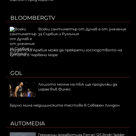
BLOOMBERGTV
Всеки сантиметър от Дунав е от значение
за Сърбия и Румъния
Саудитска Арабия може да прекрати господството на
хутите в Червено море
GOL
Лошото момче на НБА ще продължи да
играе във Финкс
Бруно мина медицинските тестове в Северен Лондон
AUTOMEDIA
Германци доработиха Ferrari 12Cilindri Spider