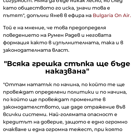
сигурност. Няма да бъде никак лесно, но след
като обществото го иска, значи това е
пътят", допълни Янев в ефира на
Bulgaria On Air.
Той е на мнение, че това предопределя
поведението на Румен Радев и неговата
формация както в изпълнителната, така и в
законодателната власт.
"Всяка грешка стъпка ще бъде
наказвана"
"Оттам нататък по начина, по който те ще
провеждат определени политики и по начина,
по който ще провеждат промените в
законодателството, ще даде отражение във
всички системи. Най-голямата опасност е
кредитът на доверие, защото е едно огромно
очакване и една огромна тежест, при която