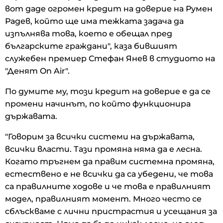
вот даде огромен кредит на доверие на Румен
Радев, който ще има тежката задача да
изпълнява това, което е обещал пред
българските граждани", каза бившият
служебен премиер Стефан Янев в студиото на
"Денят On Air".
По думите му, този кредит на доверие е да се
промени начинът, по който функционира
държавата.
"Говорим за всички системи на държавата,
всички власти. Тази промяна няма да е лесна.
Когато тръгнем да правим системна промяна,
естествено е не всички да са убедени, че това
са правилните ходове и че това е правилният
модел, правилният момент. Много често се
сблъскваме с лични пристрастия и усещания за