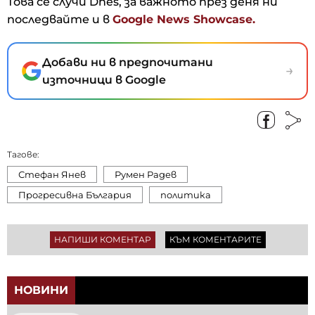
Това се случи Dnes, за важното през деня ни
последвайте и в
Google News Showcase.
Добави ни в предпочитани
→
източници в Google
Тагове:
Стефан Янев
Румен Радев
Прогресивна България
политика
НАПИШИ КОМЕНТАР
КЪМ КОМЕНТАРИТЕ
НОВИНИ