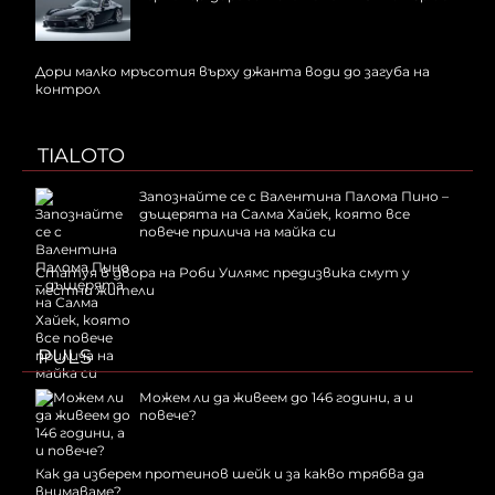
Дори малко мръсотия върху джанта води до загуба на
контрол
TIALOTO
Запознайте се с Валентина Палома Пино –
дъщерята на Салма Хайек, която все
повече прилича на майка си
Статуя в двора на Роби Уилямс предизвика смут у
местни жители
PULS
Можем ли да живеем до 146 години, а и
повече?
Как да изберем протеинов шейк и за какво трябва да
внимаваме?