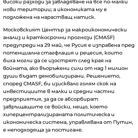
високи разходи за завладяване на все по-малки
нови територии; а икономиката му е
подложена на нарастващ натиск.
Московският Център за макроикономически
анализ и краткосрочни прогнози (CMASF)
предупреди на 29 май, че Русия е изправена пред
потенциална стагфлация и рецесия, които
биха могли да се изострят след края на
войната, ако въоръжени сили от над 1 милион
души бъдат демобилизирани. Решението,
според CMASF, би изисквало голям скок на
инвестициите в малки и средни частни
предприятия, за да се абсорбират
завръщащите се войски, нещо, което
хиперцентрализираната политическа и
икономическа система, управлявана от Путин,
е неподходяща за постигане.