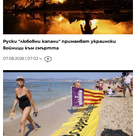
Руски "любовни капани" примамват украински
войници към смъртта
07.08.2026 | 07:02 ч.
0