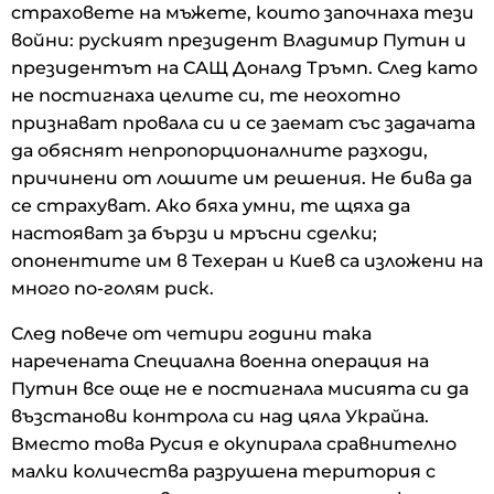
страховете на мъжете, които започнаха тези
войни: руският президент Владимир Путин и
президентът на САЩ Доналд Тръмп. След като
не постигнаха целите си, те неохотно
признават провала си и се заемат със задачата
да обяснят непропорционалните разходи,
причинени от лошите им решения. Не бива да
се страхуват. Ако бяха умни, те щяха да
настояват за бързи и мръсни сделки;
опонентите им в Техеран и Киев са изложени на
много по-голям риск.
След повече от четири години така
наречената Специална военна операция на
Путин все още не е постигнала мисията си да
възстанови контрола си над цяла Украйна.
Вместо това Русия е окупирала сравнително
малки количества разрушена територия с