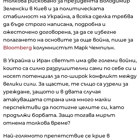
толкова рисковано за президента Володимир
Зеленски в Киев и за политическата
стабилност на Украйна, а всяка сделка трябва
да бъде строго написана, подробна и
ожесточено договорена, за да се избегне
полагането на основите за още война, пише за
Bloomberg
колумнистът Марк Чемпиън.
В Украйна и Иран светът има две големи войни,
които са силно разрушителни сами по себе си и
носят потенциал за по-широк конфликт между
велики сили. За щастие, те също са узрели за
уреждане, защото и в двата случая
атакуващата страна има много малки
перспективи да постигне целите си, като
продължи борбата. Защо тогава мирът
отнема толкова време?
Най-голямото препятствие се крие в