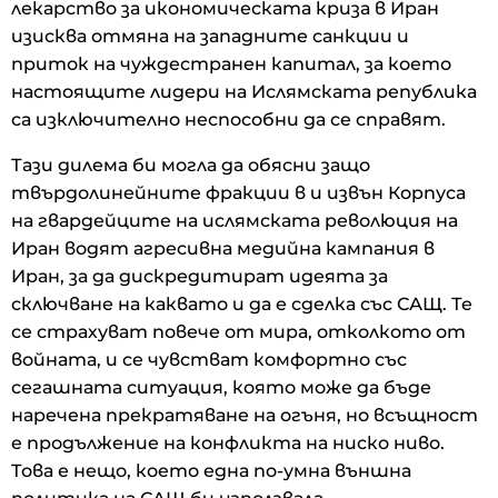
лекарство за икономическата криза в Иран
изисква отмяна на западните санкции и
приток на чуждестранен капитал, за което
настоящите лидери на Ислямската република
са изключително неспособни да се справят.
Тази дилема би могла да обясни защо
твърдолинейните фракции в и извън Корпуса
на гвардейците на ислямската революция на
Иран водят агресивна медийна кампания в
Иран, за да дискредитират идеята за
сключване на каквато и да е сделка със САЩ. Те
се страхуват повече от мира, отколкото от
войната, и се чувстват комфортно със
сегашната ситуация, която може да бъде
наречена прекратяване на огъня, но всъщност
е продължение на конфликта на ниско ниво.
Това е нещо, което една по-умна външна