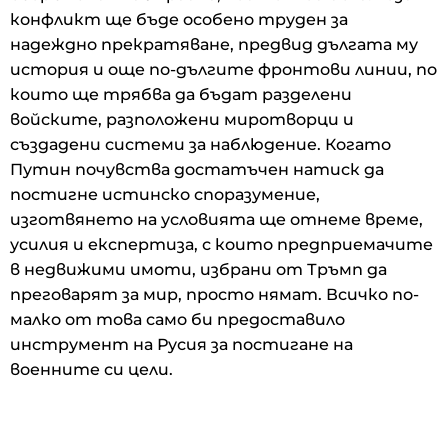
конфликт ще бъде особено труден за
надеждно прекратяване, предвид дългата му
история и още по-дългите фронтови линии, по
които ще трябва да бъдат разделени
войските, разположени миротворци и
създадени системи за наблюдение. Когато
Путин почувства достатъчен натиск да
постигне истинско споразумение,
изготвянето на условията ще отнеме време,
усилия и експертиза, с които предприемачите
в недвижими имоти, избрани от Тръмп да
преговарят за мир, просто нямат. Всичко по-
малко от това само би предоставило
инструмент на Русия за постигане на
военните си цели.