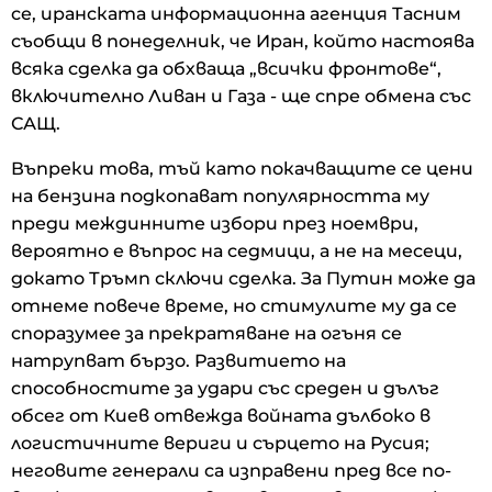
се, иранската информационна агенция Тасним
съобщи в понеделник, че Иран, който настоява
всяка сделка да обхваща „всички фронтове“,
включително Ливан и Газа - ще спре обмена със
САЩ.
Въпреки това, тъй като покачващите се цени
на бензина подкопават популярността му
преди междинните избори през ноември,
вероятно е въпрос на седмици, а не на месеци,
докато Тръмп сключи сделка. За Путин може да
отнеме повече време, но стимулите му да се
споразумее за прекратяване на огъня се
натрупват бързо. Развитието на
способностите за удари със среден и дълъг
обсег от Киев отвежда войната дълбоко в
логистичните вериги и сърцето на Русия;
неговите генерали са изправени пред все по-