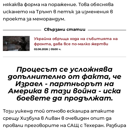
някаква форма на поражение. Това обяснява
искането на Тръмп в петък за изменения в
проекта за меморандум.
Свързани статии
Украйна обръща хода на събитията на
фронта, дава все по-малко жертви
02.06.2026 | 05:00 ч.
Процесът се усложнява
допълнително от факта, че
Израел - партньорът на
Америка в тази война - иска
боевете да продължат.
Този уикенд той отново ескалира атаките
срещу Хизбула в Ливан в очевиден опит да
провали преговорите на САЩ с Техеран. Разбира