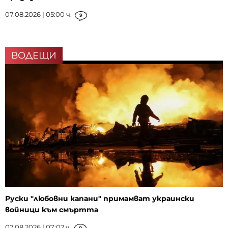
07.08.2026 | 05:00 ч.
9
ВОДЕЩИ
Руски "любовни капани" примамват украински
войници към смъртта
07.08.2026 | 07:02 ч.
0