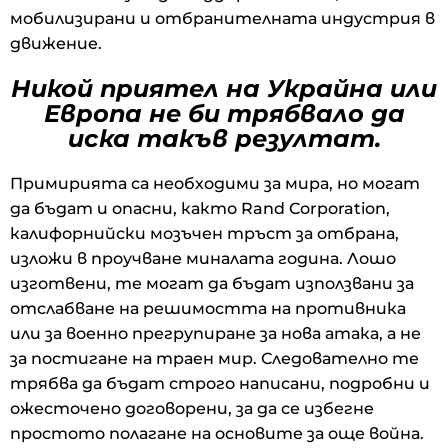
мобилизирани и отбранителната индустрия в
движение.
Никой приятел на Украйна или
Европа не би трябвало да
иска такъв резултат.
Примирията са необходими за мира, но могат
да бъдат и опасни, както Rand Corporation,
калифорнийски мозъчен тръст за отбрана,
изложи в проучване миналата година. Лошо
изготвени, те могат да бъдат използвани за
отслабване на решимостта на противника
или за военно прегрупиране за нова атака, а не
за постигане на траен мир. Следователно те
трябва да бъдат строго написани, подробни и
ожесточено договорени, за да се избегне
простото полагане на основите за още война.