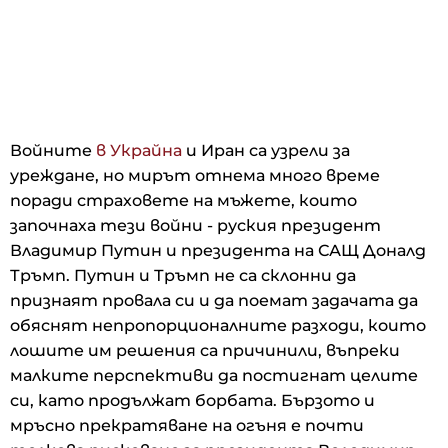
Войните
в Украйна
и Иран са узрели за
уреждане, но мирът отнема много време
поради страховете на мъжете, които
започнаха тези войни - руския президент
Владимир Путин и президента на САЩ Доналд
Тръмп. Путин и Тръмп не са склонни да
признаят провала си и да поемат задачата да
обяснят непропорционалните разходи, които
лошите им решения са причинили, въпреки
малките перспективи да постигнат целите
си, като продължат борбата. Бързото и
мръсно прекратяване на огъня е почти