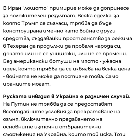
В Иран "лошото" примирие може да допринесе
за положителен резултат. Всяка сделка, за
която Тръмп се съгласи, трябва да бъде
конструирана именно като война с други
средства, създавайки пространство за режима
в Техеран да продължи да проваля народа си,
докато или не се унищожи, или не се промени.
Без американски ботуши на място - ужасна
идея, която трябва да се избягва на всяка цена
- войната не може да постигне това. Само
иранците могат.
Руската инвазия в Украйна е различен случай
.
На Путин не трябва да се предоставят
всеотдайните условия за прекратяване на
огъня, включително предаването на
основните източни отбранителни
съоръжения на Украйна, които той иска. Този