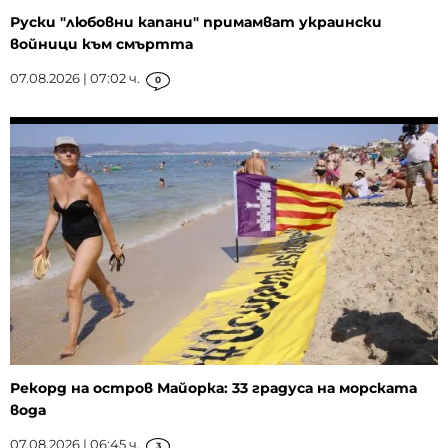
Руски "любовни капани" примамват украински
войници към смъртта
07.08.2026 | 07:02 ч.
0
Рекорд на остров Майорка: 33 градуса на морската
вода
07.08.2026 | 06:45 ч.
3