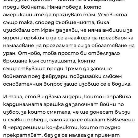
преди войната. Няма победа, която
американците да празнуват там. Условията
също така, според съобщенията, биха
изисквали от Иран да заяви, че няма амбиции за
ядрени оръжия и да се ангажира да преговаря за
намаляване на програмата си за обогатяване на
уран. Отново, това просто би отбелязало
връщане към ситуацията, която
съществуваше преди Тръмп да започне
войната през февруари, повдигайки съвсем
основателния въпрос защо изобщо се е водила.
И така, ето ви двама лидери, които направиха
кардиналната грешка да започнат войни по
избор, за които смятаха, че ще донесат бързи
и славни победи, само за да се окажат въвлечени
в неразрешими конфликти, които трудно
прекратяват, без да се налага да приемат