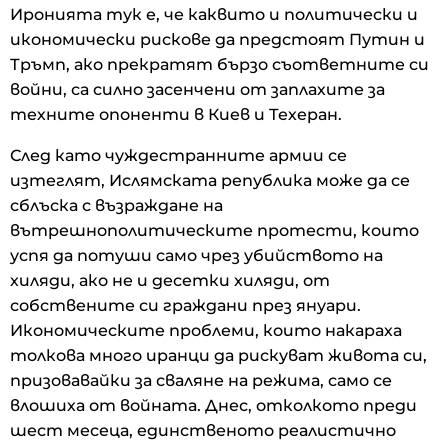
Иронията тук е, че каквито и политически и
икономически рискове да предстоят Путин и
Тръмп, ако прекратят бързо съответните си
войни, са силно засенчени от заплахите за
техните опоненти в Киев и Техеран.
След като чуждестранните армии се
изтеглят, Ислямската република може да се
сблъска с възраждане на
вътрешнополитическите протести, които
успя да потуши само чрез убийството на
хиляди, ако не и десетки хиляди, от
собствените си граждани през януари.
Икономическите проблеми, които накараха
толкова много иранци да рискуват живота си,
призовавайки за сваляне на режима, само се
влошиха от войната. Днес, отколкото преди
шест месеца, единственото реалистично