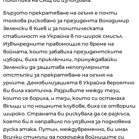
политика на САЩ би използвала.
Бързото прекратяване на огъня е почти
толкова рисковано за президента Володимир
Зеленски в Киев и за политическата
стабилност на Украйна в по-широк смисъл.
Извънредните правомощия по време на
войната, които забавиха президентските
избори, биха приключили, принуждавайки
Зеленски да защитава непопулярните
отстъпки за прекратяване на огъня на
урните. Демобилизацията в Украйна вероятно
би била хаотична. Разривите между тези,
които се бориха, и тези, които си останаха
вкъщи и по нощните клубове, биха се отворили
широко. Страната би рискувала да се разкъса,
което би я направило по-уязвима за подновена
руска атака. Путин, междувременно, би имал
всички стимули да поддържа войниците си