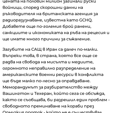
цената на половин милион загинали руски
войници, според скорошни данни на
ръководителя на британската агенция за
радиоразузнаване, известна като GCHQ.
Добавете още по-големия брой ранени,
санкциите и икономиката на ръба на рецесия и
ще имате много причини за съжаление.
Загубите на САЩ в Иран са далеч по-малки.
Въпреки това, в страна, която все още се
радва на свобода на мисълта и медиите,
огромното неправилно разпределение на
американските военни ресурси в конфликта
ще бъде малко по-лесно за оправдаване.
Меморандумът за разбирателство между
Вашингтон и Техеран, който сега се обсъжда,
както се съобщава, би разрешил един проблем -
свободното преминаване на кораби през
Ормузкия проток - който не е съществувал