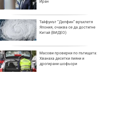
Иран
Тайфунът "Делфин" връхлетя
Япония, очаква се да достигне
Китай (ВИДЕО)
Масови проверки по пътищата:
Хванаха десетки пияни и
дрогирани шофьори