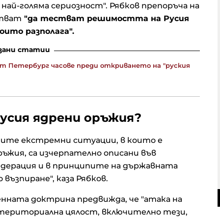
 най-голяма сериозност". Рябков препоръча на
итват
"да тестват решимостта на Русия
които разполага".
зани статии
кт Петербург часове преди откриването на "руския
Русия ядрени оръжия?
ните екстремни ситуации, в които е
ъжия, са изчерпателно описани във
едерация и в принципите на държавната
възпиране", каза Рябков.
оенната доктрина предвижда, че "атака на
 териториална цялост, включително тези,