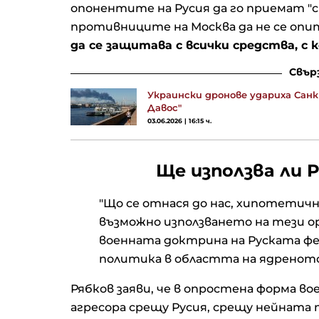
опонентите на Русия да го приемат "с
противниците на Москва да не се оп
да се защитава с всички средства, с 
Свър
Украински дронове удариха Сан
Давос"
03.06.2026 | 16:15 ч.
Ще използва ли 
"Що се отнася до нас, хипотетич
възможно използването на тези ор
военната доктрина на Руската ф
политика в областта на ядреното 
Рябков заяви, че в опростена форма в
агресора срещу Русия, срещу нейната