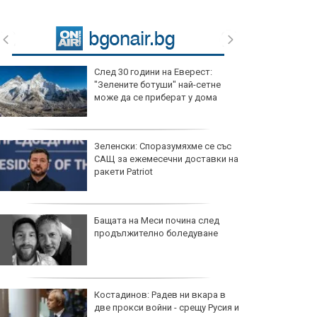
След 30 години на Еверест:
"Зелените ботуши" най-сетне
може да се приберат у дома
Зеленски: Споразумяхме се със
САЩ за ежемесечни доставки на
ракети Patriot
Бащата на Меси почина след
продължително боледуване
Костадинов: Радев ни вкара в
две прокси войни - срещу Русия и