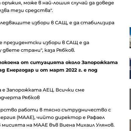
оръжия, може в най-лошия случай да доведе
лзва тези средства".
и следващите избори в САЩ, е да стабилизира
Партията на унгарския премиер
номинира бивш съдя от
Върховния съд за президент
е президентски избори в САЩ е да
вете страни", каза Рябков.
Зеленски от Белград: Украйна
зпокоена от ситуацията около Запорожката
няма време за скептицизъм
ад Енергодар и от март 2022 г. е под
 е Запорожката АЕЦ. Всички сме
Финландия разработи пясъчна
батерия, в която няма
подчерта Рябков
редкоземни елементи
терство работи в тясно сътрудничество с
ергия (МААЕ), чийто директор е Рафаел
Страните в Прибалтика се
 мисията на МААЕ във Виена Михаил Улянов.
трансформират от жертви на