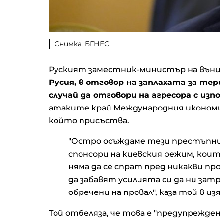
Снимка: БГНЕС
Руският заместник-министър на външн
Русия, в отговор на заплахата за те
случай да отговори на агресора с из
атаките край Международния икономи
който присъства.
"Остро осъждаме тези престъпни 
спонсори на киевския режим, коит
няма да се спрат пред никакви про
да забавят усилията си да ни за
обречени на провал", каза той в и
Той отбеляза, че това е "nредупрежден