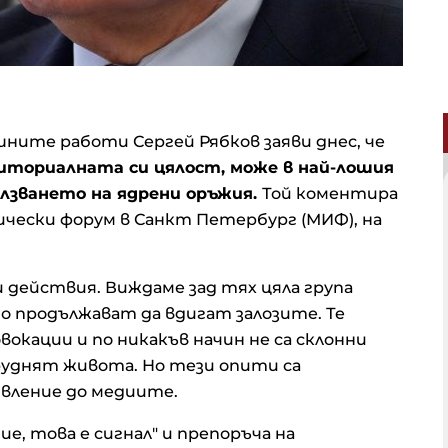
ите работи Сергей Рябков заяви днес, че
риториалната си цялост, може в най-лошия
ползването на ядрени оръжия.
Той коментира
чески форум в Санкт Петербург (МИФ), на
действия. Виждаме зад тях цяла група
о продължават да вдигат залозите. Те
вокации и по никакъв начин не са склонни
труднят живота. Но тези опити са
зявление до медиите.
ие, това е сигнал" и препоръча на