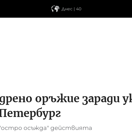
Днес | 40
ядрено оръжие заради 
 Петербург
а "остро осъжда" действията