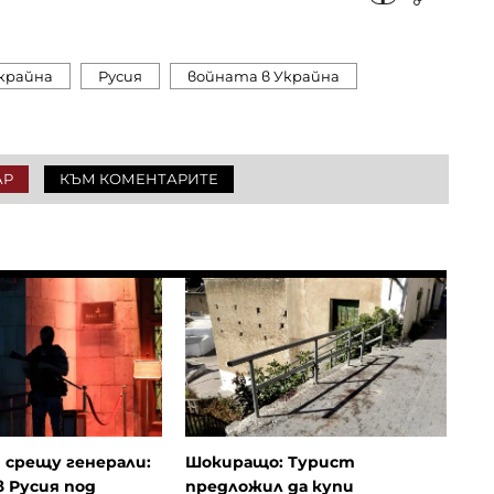
крайна
Русия
войната в Украйна
АР
КЪМ КОМЕНТАРИТЕ
 срещу генерали:
Шокиращо: Турист
 Русия под
предложил да купи