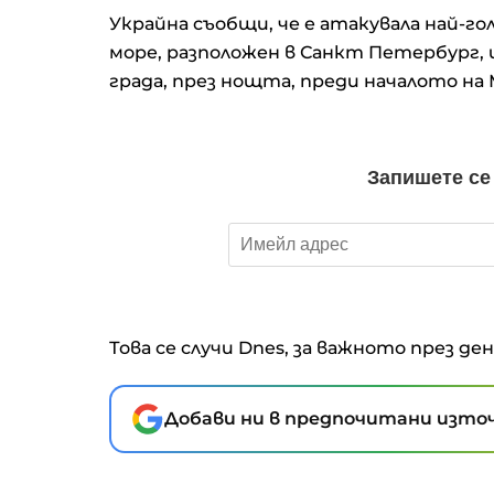
Украйна съобщи, че е атакувала най-г
море, разположен в Санкт Петербург, 
града, през нощта, преди началото на
Това се случи Dnes, за важното през де
Добави ни в предпочитани източ