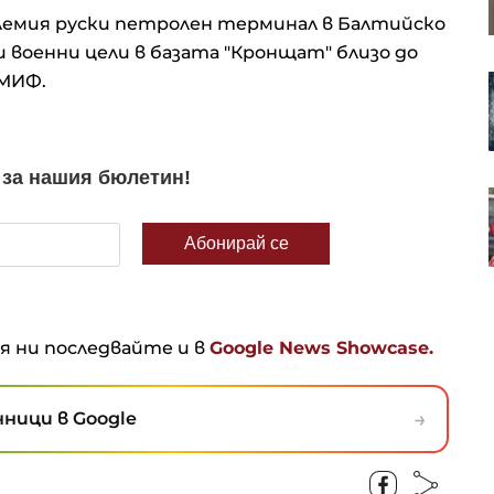
съветския режим в технологични
олемия руски петролен терминал в Балтийско
хъбове
и военни цели в базата "Кронщат" близо до
 МИФ.
Турция ограничава
корабоплаването в Черно море
след нарастване на атаките
България търси от ЕС
извънредна помощ за
производителите на краве
мляко и угоени прасета
ня ни последвайте и в
Google News Showcase.
→
ници в Google