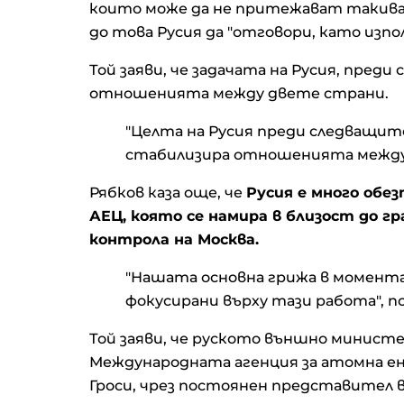
които може да не притежават такива 
до това Русия да "отговори, като изпо
Той заяви, че задачата на Русия, пред
отношенията между двете страни.
"Целта на Русия преди следващит
стабилизира отношенията между д
Рябков каза още, че
Русия е много обе
АЕЦ, която се намира в близост до гр
контрола на Москва.
"Нашата основна грижа в момента
фокусирани върху тази работа", 
Той заяви, че руското външно минис
Международната агенция за атомна ен
Гроси, чрез постоянен представител в