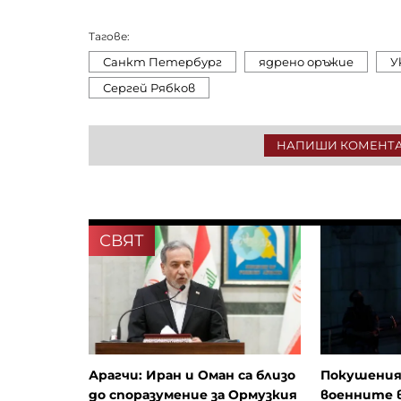
Тагове:
Санкт Петербург
ядрено оръжие
У
Сергей Рябков
НАПИШИ КОМЕНТ
СВЯТ
Арагчи: Иран и Оман са близо
Покушения
до споразумение за Ормузкия
военните в