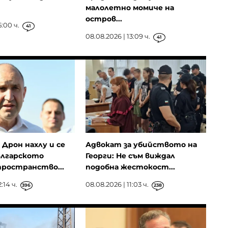
малолетно момиче на
остров...
5:00 ч.
41
08.08.2026 | 13:09 ч.
41
Дрон нахлу и се
Адвокат за убийството на
ългарското
Георги: Не съм виждал
ространство...
подобна жестокост...
:14 ч.
08.08.2026 | 11:03 ч.
396
238