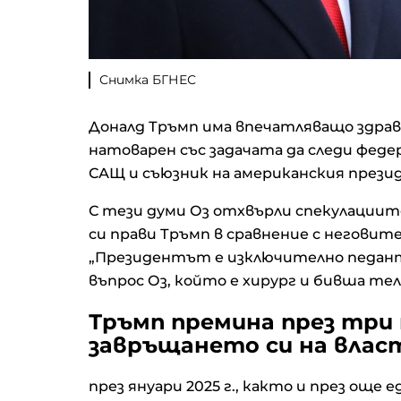
Снимка БГНЕС
Доналд Тръмп има впечатляващо здрав
натоварен със задачата да следи феде
САЩ и съюзник на американския презид
С тези думи Оз отхвърли спекулациите
си прави Тръмп в сравнение с негови
„Президентът е изключително педант
въпрос Оз, който е хирург и бивша тел
Тръмп премина през три 
завръщането си на влас
през януари 2025 г., както и през още 