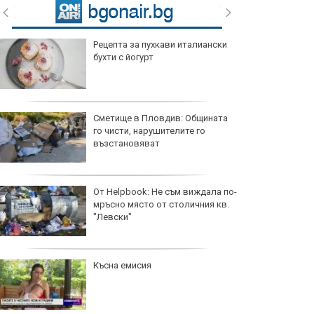
Спортът по телевизията днес, 6
август
Мачовете по телевизията днес, 6
август
ЦСКА 1948 измъкна ценно реми
срещу Панатинайкос в Атина
Левски трепери и за Евертон
Бала