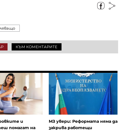
ляващо
АР
КЪМ КОМЕНТАРИТЕ
ровките и
МЗ увери: Реформата няма да
пеш помагат на
закрива работещи