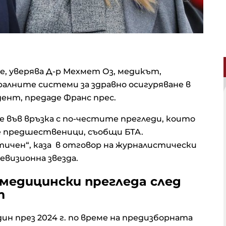
е, уверява Д-р Мехмет Оз, медикът,
ралните системи за здравно осигуряване в
ент, предаде Франс прес.
 във връзка с по-честите прегледи, които
те предшественици, съобщи БТА.
ичен“, каза в отговор на журналистически
евизионна звезда.
медицински прегледа след
т
един през 2024 г. по време на предизборната