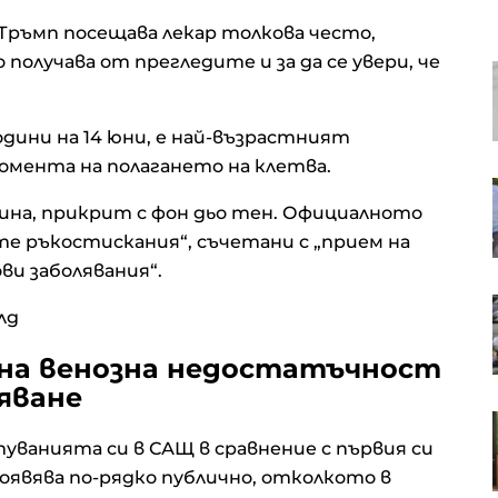
Тръмп посещава лекар толкова често,
олучава от прегледите и за да се увери, че
idia
Рецепта за пухкави италиански
ов
бухти с йогурт
дини на 14 юни, е най-възрастният
мента на полагането на клетва.
Сметище в Пловдив: Общината
го чисти, нарушителите го
нина, прикрит с фон дьо тен. Официалното
възстановяват
ите ръкостискания“, съчетани с „прием на
ви заболявания“.
От Helpbook: Не съм виждала по-
лд
мръсно място от столичния кв.
а
"Левски"
чна венозна недостатъчност
яване
мение
Късна емисия
о през
ванията си в САЩ в сравнение с първия си
оявява по-рядко публично, отколкото в