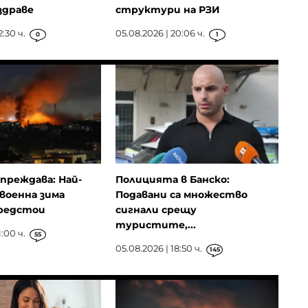
здраве
структури на РЗИ
2:30 ч.
05.08.2026 | 20:06 ч.
0
1
преждава: Най-
Полицията в Банско:
военна зима
Подавани са множество
редстои
сигнали срещу
туристите,...
1:00 ч.
55
05.08.2026 | 18:50 ч.
145