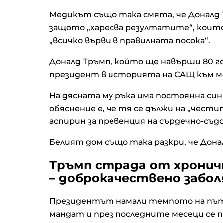
Медикът също така смята, че Доналд 
защото „харесва резултатите“, които п
Силни отчети и ръст при Nv
„всичко върви в правилната посока“.
насочиха Dow Jones към н
исторически връх
Доналд Тръмп, който ще навърши 80 го
президент в историята на САЩ към мо
Кадър на деня за 5 август
На дясната му ръка има постоянна си
обяснение е, че тя се дължи на „чест
аспирин за превенция на сърдечно-съдо
Удари ли по авторитета на
Белият дом също така разкри, че Дона
европейските институции
кризата с мигранти в Сеут
Тръмп страда от хрони
– доброкачествено забол
Иран е постигнал споразу
с Оман за корабоплаванет
Президентът намали темпото на пъту
Ормузкия проток
мандат и през последните месеци се п