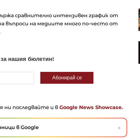
"Досиетата Х" се завръщат след
държа сравнително интензивен график от
светът
18 години, Крис Картър сбъдва
първоначалната си идея
а въпроси на медиите много по-често от
.
гария
В социалните мрежи: 3
астрономически явления
9%
предвещават края на света
ня ни последвайте и в
Google News Showcase.
→
ници в Google