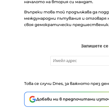
началото на втория си мандат.
Износът на дизел от САЩ
Въпреки това той продължава да под
достигна рекорд, докато 
се бори за доставки
международни пътувания и отговаря н
своя демократически предшественик
Войнов: Инфлацията в Бъл
ще остане висока -
средногодишно ниво от 5,
Това се случи Dnes, за важното през де
Добави ни в предпочитани източ