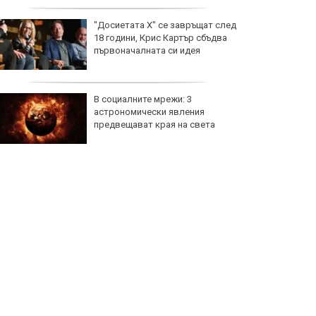
Кайрат разпродаде стадиона за
реванша с Левски
Реал Мадрид договори Ян
Диоманде