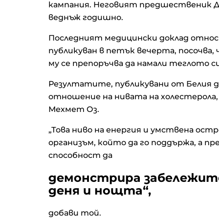
кампания. Неговият предшественик Дж
веднъж годишно.
Последният медицински доклад относ
публикуван в петък вечерта, посочва, ч
му се препоръчва да намали теглото си
Резултатите, публикувани от Белия до
отношение на нивата на холестерола, 
Мехмет Оз.
„Това ниво на енергия и умствена ост
организъм, който да го поддържа, а 
способност да
демонстрира забележител
деня и нощта“,
добави той.