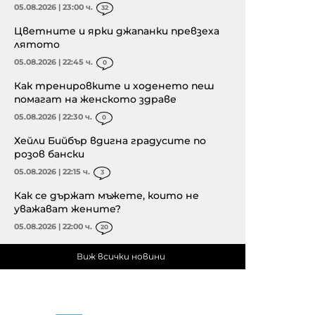
05.08.2026 | 23:00 ч.
32
Цветните и ярки джапанки превзеха
лятото
05.08.2026 | 22:45 ч.
0
Как тренировките и ходенето пеш
помагат на женското здраве
05.08.2026 | 22:30 ч.
0
Хейли Бийбър вдигна градусите по
розов бански
05.08.2026 | 22:15 ч.
3
Как се държат мъжете, които не
уважават жените?
05.08.2026 | 22:00 ч.
20
Виж всички новини