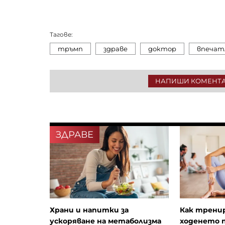
Тагове:
тръмп
здраве
доктор
впечат
НАПИШИ КОМЕНТ
ЗДРАВЕ
Храни и напитки за
Как трени
ускоряване на метаболизма
ходенето 