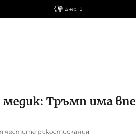
Днес | 2
 медик: Тръмп има вп
от честите ръкостискания