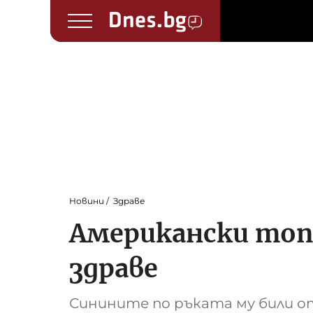
Новини
Здраве
Американски топ
здраве
Синините по ръката му били 