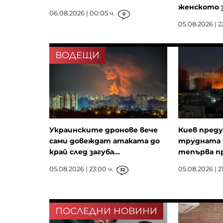
женското 
06.08.2026 | 00:05 ч.
0
05.08.2026 | 2
ВОДЕЩИ
Украинските дронове вече
Киев преду
сами довеждат атаката до
трудната 
край след загуба...
тепърва п
05.08.2026 | 23:00 ч.
05.08.2026 | 2
32
ПОСЛЕДНИ НОВИНИ