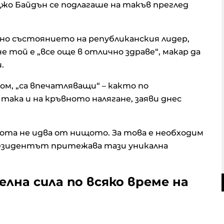
о Байдън се подлагаше на такъв преглед
но състоянието на републиканския лидер,
е той е „все още в отлично здраве“, макар да
.
м, „са впечатляващи“ – както по
така и на кръвното налягане, заяви днес
рота не идва от нищото. За това е необходим
президентът притежава тази уникална
на сила по всяко време на