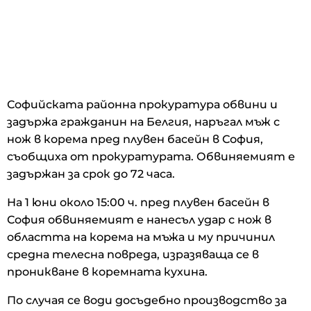
Софийската районна прокуратура обвини и
задържа гражданин на Белгия, наръгал мъж с
нож в корема пред плувен басейн в София,
съобщиха от прокуратурата. Обвиняемият е
задържан за срок до 72 часа.
На 1 юни около 15:00 ч. пред плувен басейн в
София обвиняемият е нанесъл удар с нож в
областта на корема на мъжа и му причинил
средна телесна повреда, изразяваща се в
проникване в коремната кухина.
По случая се води досъдебно производство за