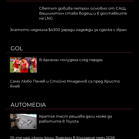
Светът добива петрол основно от САЩ,
Вашингтон става водещ и в доставките
на LNG
Златото надмина $4300 заради надежди за сделка с Иран
GOL
В Арсенал полудяха след пердах
Само Любо Пенев и Стойчо Младенов са пред Христо
Янев
AUTOMEDIA
Кратък тест решава дали може да
работите в Toyota
25-те най-скъпи коли, внесени в България през 2026