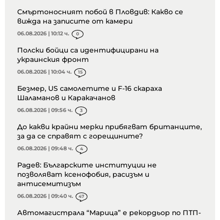
Смъртоносният побой в Пловдив: Какво се
вижда на записите от камери
06.08.2026 | 10:12 ч.
0
Полски бойци са идентифицирани на
украинския фронт
06.08.2026 | 10:04 ч.
15
Безмер, US самолетите и F-16 скараха
Шаламанов и Каракачанов
06.08.2026 | 09:56 ч.
3
До какви крайни мерки прибягват британците,
за да се справят с горещините?
06.08.2026 | 09:48 ч.
4
Радев: Българските институции не
позволяват ксенофобия, расизъм и
антисемитизъм
06.08.2026 | 09:40 ч.
47
Автомагистрала “Марица” е рекордьор по ПТП-