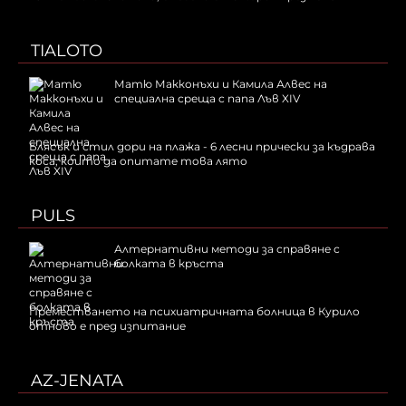
TIALOTO
Матю Макконъхи и Камила Алвес на
специална среща с папа Лъв XIV
Блясък и стил дори на плажа - 6 лесни прически за къдрава
коса, които да опитате това лято
PULS
Алтернативни методи за справяне с
болката в кръста
Преместването на психиатричната болница в Курило
отново е пред изпитание
AZ-JENATA