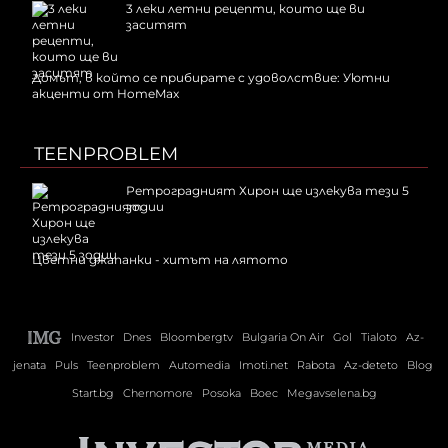
3 леки летни рецепти, които ще ви
заситят
Домът, в който се прибирате с удоволствие: Уютни
акценти от HomeMax
TEENPROBLEM
Ретроградният Хирон ще излекува тези 5
зодии
Цветни джапанки - хитът на лятото
Investor
Dnes
Bloombergtv
Bulgaria On Air
Gol
Tialoto
Az-
jenata
Puls
Teenproblem
Automedia
Imoti.net
Rabota
Az-deteto
Blog
Start.bg
Chernomore
Posoka
Boec
Megavselena.bg