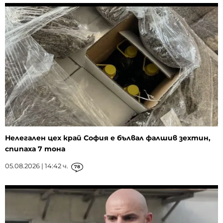
Нелегален цех край София е бълвал фалшив зехтин,
спипаха 7 тона
05.08.2026 | 14:42 ч.
78