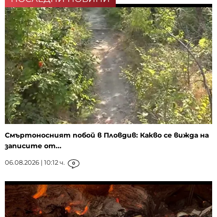
Смъртоносният побой в Пловдив: Какво се вижда на
записите от...
06.08.2026 | 10:12 ч.
0