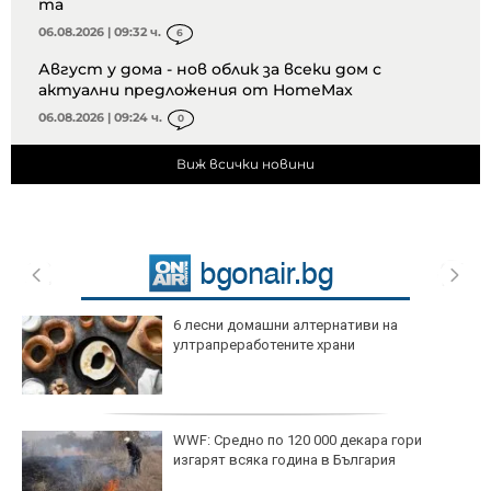
та
06.08.2026 | 09:32 ч.
6
Август у дома - нов облик за всеки дом с
актуални предложения от HomeMax
06.08.2026 | 09:24 ч.
0
Виж всички новини
6 лесни домашни алтернативи на
ултрапреработените храни
WWF: Средно по 120 000 декара гори
изгарят всяка година в България