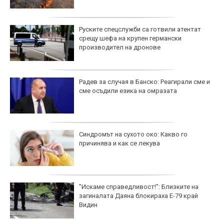
Руските спецслужби са готвили атентат
срещу шефа на крупен германски
производител на дронове
Радев за случая в Банско: Реагирали сме и
сме осъдили езика на омразата
Синдромът на сухото око: Какво го
причинява и как се лекува
"Искаме справедливост!": Близките на
загиналата Даяна блокираха Е-79 край
Видин