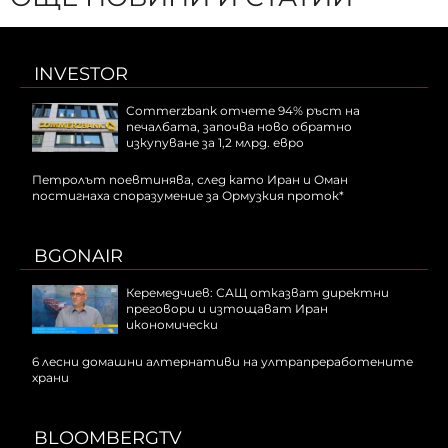
INVESTOR
Commerzbank отчете 94% ръст на
печалбата, започва ново обратно
изкупуване за 1,2 млрд. евро
Петролът поевтинява, след като Иран и Оман
постигнаха споразумение за Ормузкия проток*
BGONAIR
Керемедчиев: САЩ отказват директни
преговори и изтощават Иран
икономически
6 лесни домашни алтернативи на ултрапреработените
храни
BLOOMBERGTV