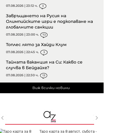
07.08.2026 | 23:12 ч.
3
Завръщането на Русия на
Олимпийските игри е подкопаване на
глобалните санкции
07.08.2026 | 23:00 ч.
72
Топлес лято за Хайди Клум
07.08.2026 | 22:45 ч.
3
Тайната ваканция на Си: Какво се
случва в Бейдайхе?
07.08.2026 | 22:30 ч.
13
Виж всички новини
Таро карта за 8 август, събота -