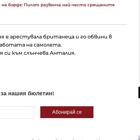
р на борда: Пилот развенча най-често срещаните
 е арестувала британеца и го обвини в
работата на самолета.
 си към слънчева Анталия.
ят
Спортът по телевизията днес, 8