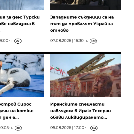
ия за ден: Турски
Западните съюзници са на
ове навлязоха в
път да провалят Украйна
.
отново
9:00 ч.
07.08.2026 | 16:30 ч.
27
129
остров Сирос
Иранските спецчасти
ачи на котки:
навлязоха в Ирак: Техеран
ден е...
обяви ликвидирането...
0:05 ч.
05.08.2026 | 17:00 ч.
30
134