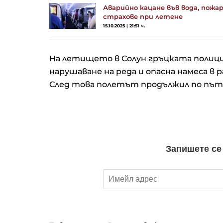
Аварийно кацане във вода, пожа
страхове при летене
15.10.2025 | 21:51 ч.
На летището в Солун гръцката полиция
нарушаване на реда и опасна намеса в 
След това полетът продължил по пътя
 нов рекорд в
Кои 6 семена са най-добри