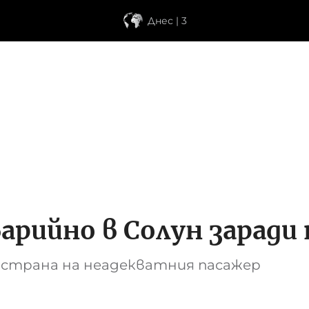
Днес | 3
арийно в Солун заради
т страна на неадекватния пасажер