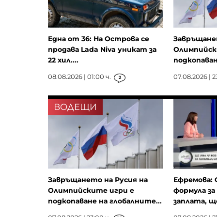
те
организации
 Тръмп ще е по-
Хитър трик, който ще нака
Една от 36: На Острова се
Завръщанет
върли войната
чайките да стоят далеч от
продава Lada Niva уникат за
Олимпийск
 следващия
храната ви
22 хил....
подкопаван
08.08.2026 | 01:00 ч.
07.08.2026 | 2
2
ВОДЕЩИ
Завръщането на Русия на
Ефремова: 
Олимпийските игри е
формула з
подкопаване на глобалните...
заплата, ще