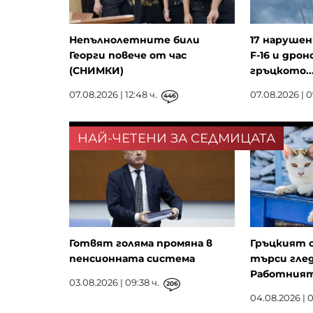
Непълнолетните били
17 нарушен
Георги повече от час
F-16 и дрон
(СНИМКИ)
гръцкото..
07.08.2026 | 12:48 ч.
07.08.2026 | 0
446
НАЙ-ЧЕТЕНИ ЗА СЕДМИЦАТА
Готвят голяма промяна в
Гръцкият 
пенсионната система
търси глед
Работният 
03.08.2026 | 09:38 ч.
206
04.08.2026 | 0