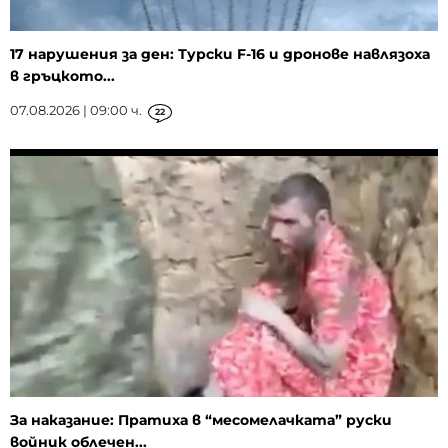
17 нарушения за ден: Турски F-16 и дронове навлязоха
в гръцкото...
07.08.2026 | 09:00 ч.
22
За наказание: Пратиха в “месомелачката” руски
войник облечен...