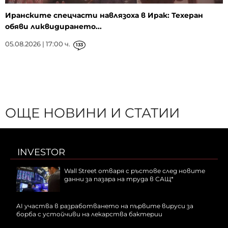
Иранските спецчасти навлязоха в Ирак: Техеран
обяви ликвидирането...
05.08.2026 | 17:00 ч.
133
ОЩЕ НОВИНИ И СТАТИИ
INVESTOR
Wall Street отваря с ръстове след новите
данни за пазара на труда в САЩ*
AI участва в разработването на първите вируси за
борба с устойчиви на лекарства бактерии