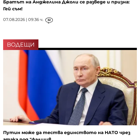
Братът на Анджелина Джоли се разведе и призна:
Гей съм!
07.08.2026 | 09:36 ч.
32
ВОДЕЩИ
Путин може да тества единството на НАТО чрез
атака под "фалшив...