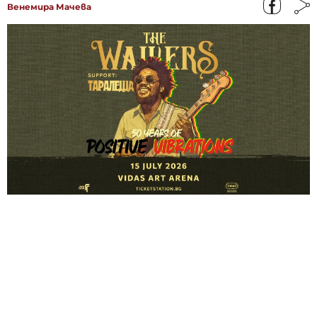
Венемира Мачева