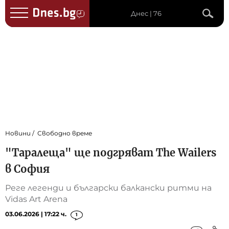
Днес | 76
Новини
Свободно време
"Таралеща" ще подгряват The Wailers
в София
Реге легенди и български балкански ритми на
Vidas Art Arena
03.06.2026 | 17:22 ч.
1