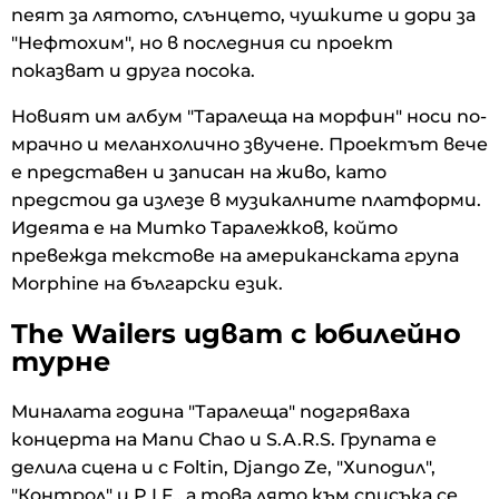
пеят за лятото, слънцето, чушките и дори за
"Нефтохим", но в последния си проект
показват и друга посока.
Новият им албум "Таралеща на морфин" носи по-
мрачно и меланхолично звучене. Проектът вече
е представен и записан на живо, като
предстои да излезе в музикалните платформи.
Идеята е на Митко Таралежков, който
превежда текстове на американската група
Morphine на български език.
The Wailers идват с юбилейно
турне
Миналата година "Таралеща" подгряваха
концерта на Manu Chao и S.A.R.S. Групата е
делила сцена и с Foltin, Django Ze, "Хиподил",
"Контрол" и P.I.F., а това лято към списъка се