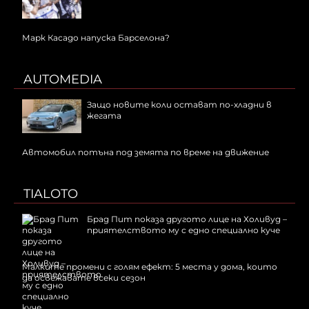
Марк Касадо напуска Барселона?
AUTOMEDIA
Защо новите коли остават по-хладни в
жегата
Автомобил потъна под земята по време на движение
TIALOTO
Брад Пит показа другото лице на Холивуд –
приятелството му с едно специално куче
Малките промени с голям ефект: 5 места у дома, които
да освежавате всеки сезон