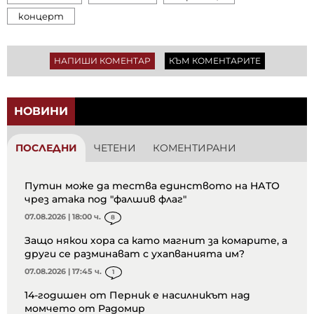
концерт
НАПИШИ КОМЕНТАР
КЪМ КОМЕНТАРИТЕ
НОВИНИ
ПОСЛЕДНИ
ЧЕТЕНИ
КОМЕНТИРАНИ
Путин може да тества единството на НАТО
чрез атака под "фалшив флаг"
07.08.2026 | 18:00 ч.
8
Защо някои хора са като магнит за комарите, а
други се разминават с ухапванията им?
07.08.2026 | 17:45 ч.
1
14-годишен от Перник е насилникът над
момчето от Радомир