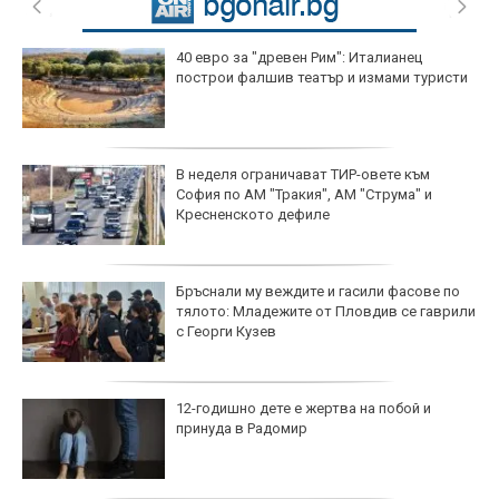
40 евро за "древен Рим": Италианец
построи фалшив театър и измами туристи
В неделя ограничават ТИР-овете към
София по АМ "Тракия", АМ "Струма" и
Кресненското дефиле
Бръснали му веждите и гасили фасове по
тялото: Младежите от Пловдив се гаврили
с Георги Кузев
12-годишно дете е жертва на побой и
принуда в Радомир