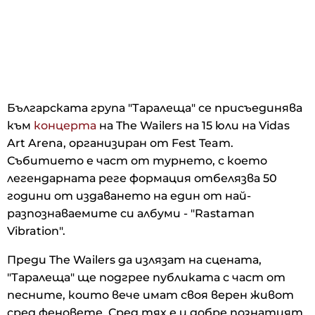
Българската група "Таралеща" се присъединява
към
концерта
на The Wailers на 15 юли на Vidas
Art Arena, организиран от Fest Team.
Събитието е част от турнето, с което
легендарната реге формация отбелязва 50
години от издаването на един от най-
разпознаваемите си албуми - "Rastaman
Vibration".
Преди The Wailers да излязат на сцената,
"Таралеща" ще подгрее публиката с част от
песните, които вече имат своя верен живот
сред феновете. Сред тях е и добре познатият