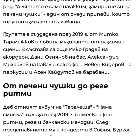
ред: "А лятото е само наужким, замирише ли на
печени чушки" - един от онези припеви, които
трудно излизат от главата.
Групата е създадена през 2019 г. от Митко
Таралежков и събира музиканти от различни
сцени. В състава са още Илко Градев на
акордеон, Дани Огнянов на бас, Александър
Михайлов на кавал и саксофон, Невен Кидеров на
перкусии и Асен Хайдутов на барабани.
От печени чушки до реге
ритми
Дебютният албум на "Таралеща" - "Няма
смисъл", излиза през 2019 г. и смесва афро
ритми, реге и балкански мелодии. След
представянето му с концерти в София, Бургас