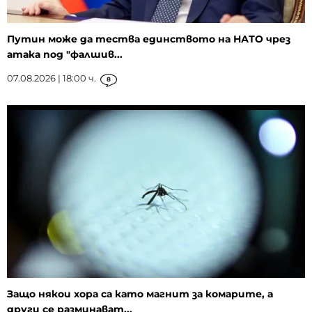
Путин може да тества единството на НАТО чрез
атака под "фалшив...
07.08.2026 | 18:00 ч.
8
Защо някои хора са като магнит за комарите, а
други се разминават...