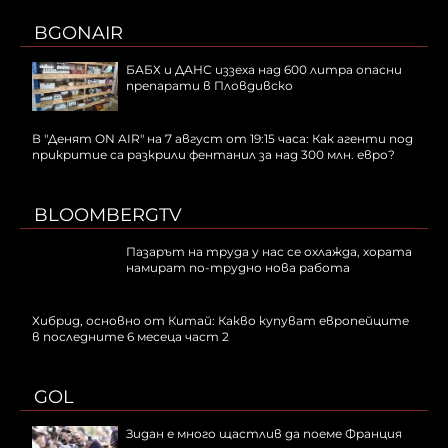
BGONAIR
БАБХ и ДАНС иззеха над 600 литра опасни
препарати в Пловдивско
В "Денят ON AIR" на 7 август от 19:15 часа: Как агенти под
прикритие са разкрили фентанил за над 300 млн. евро?
BLOOMBERGTV
Пазарът на труда у нас се охлажда, хората
намират по-трудно нова работа
Хибрид, основно от Китай: Какво купуват европейците
в последните 6 месеца част 2
GOL
Зидан е много щастлив да поеме Франция