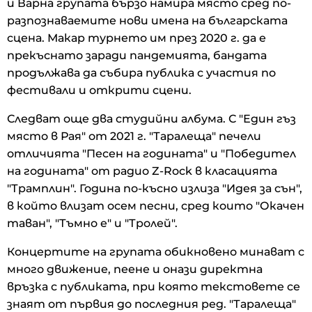
и Варна групата бързо намира място сред по-
разпознаваемите нови имена на българската
сцена. Макар турнето им през 2020 г. да е
прекъснато заради пандемията, бандата
продължава да събира публика с участия по
фестивали и открити сцени.
Следват още два студийни албума. С "Един гъз
място в Рая" от 2021 г. "Таралеща" печели
отличията "Песен на годината" и "Победител
на годината" от радио Z-Rock в класацията
"Трамплин". Година по-късно излиза "Идея за сън",
в който влизат осем песни, сред които "Окачен
таван", "Тъмно е" и "Тролей".
Концертите на групата обикновено минават с
много движение, пеене и онази директна
връзка с публиката, при която текстовете се
знаят от първия до последния ред. "Таралеща"