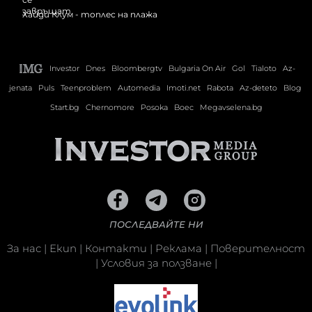
Хайди Клум - топлес на плажа
Investor
Dnes
Bloombergtv
Bulgaria On Air
Gol
Tialoto
Az-
jenata
Puls
Teenproblem
Automedia
Imoti.net
Rabota
Az-deteto
Blog
Start.bg
Chernomore
Posoka
Boec
Megavselena.bg
ПОСЛЕДВАЙТЕ НИ
За нас
|
Екип
|
Контакти
|
Реклама
|
Поверителност
|
Условия за ползване
|