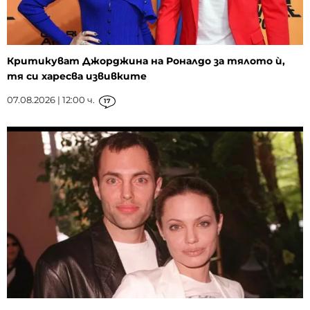
Критикуват Джорджина на Роналдо за тялото ѝ,
тя си харесва извивките
07.08.2026 | 12:00 ч.
17