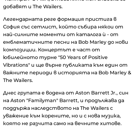
добавят и The Wailers.
Легендарната реге формация пристига в
София със сетлист, който събира някои от
най-силните моменти от каталога ѝ - от
емблематичните песни на Bob Marley до нови
композиции. Концертът е част от
юбилейното турне "50 Years of Positive
Vibrations" и ще върне публиката към един от
важните периоди в историята на Bob Marley &
The Wailers.
Днес групата е водена от Aston Barrett Jr., син
на Aston "Familyman" Barrett, и продължава да
поддържа наследството на The Wailers с
уважение към корените, но и с нова музика,
която не разчита само на вечните хитове.