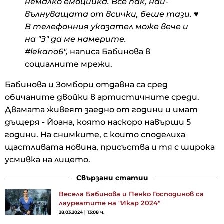
немалко емоцийка. Все пак, най-
вълнуващата от всички, беше тази. ♥️
В телефонния указател може вече и
на "З" да ме намерите.
#lekano6",
написа Бабинова в
социалните мрежи.
Бабинова и Зомбори отдавна са сред
обичаните двойки в артистичните среди.
Двамата живеят заедно от години и имат
дъщеря - Йоана, която наскоро навърши 5
години. На снимките, с които споделиха
щастливата новина, присъства и тя с широка
усмивка на лицето.
Свързани статии
Весела Бабинова и Пенко Господинов са
лауреатите на "Икар 2024"
28.03.2024 | 13:08 ч.