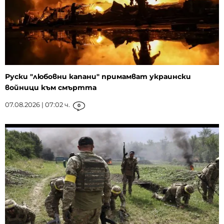
Руски "любовни капани" примамват украински
войници към смъртта
07.08.2026 | 07:02 ч.
0