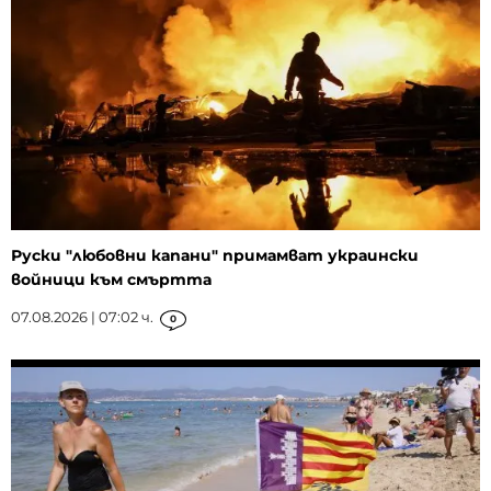
Руски "любовни капани" примамват украински
войници към смъртта
07.08.2026 | 07:02 ч.
0