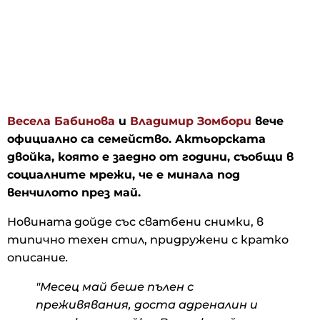
Весела Бабинова
и
Владимир Зомбори
вече
официално са семейство. Актьорската
двойка, която е заедно от години, съобщи в
социалните мрежи, че е минала под
венчилото през май.
Новината дойде със сватбени снимки, в
типично техен стил, придружени с кратко
описание
.
"Месец май беше пълен с
преживявания, доста адреналин и