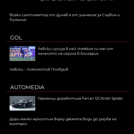
Всеки сантиметър от Дунав е от значение за Сърбия и
Румъния
GOL
Левски излиза в най-тежкия си мач от
началото на сезона в България
Левски – Локомотив Пловдив
AUTOMEDIA
Германци доработиха Ferrari 12Cilindri Spider
Дори малко мръсотия върху джанта води до загуба на
контрол