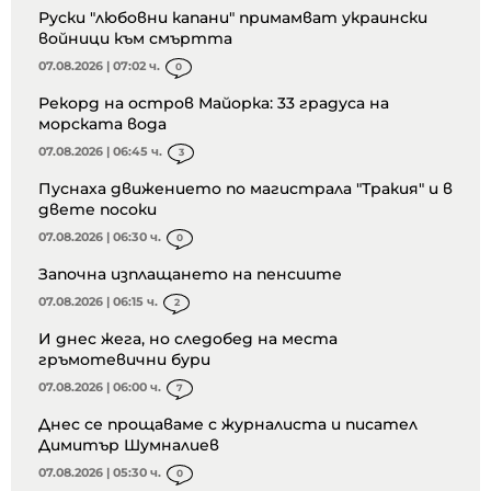
Руски "любовни капани" примамват украински
войници към смъртта
07.08.2026 | 07:02 ч.
0
Рекорд на остров Майорка: 33 градуса на
морската вода
07.08.2026 | 06:45 ч.
3
Пуснаха движението по магистрала "Тракия" и в
двете посоки
07.08.2026 | 06:30 ч.
0
Започна изплащането на пенсиите
07.08.2026 | 06:15 ч.
2
И днес жега, но следобед на места
гръмотевични бури
07.08.2026 | 06:00 ч.
7
Днес се прощаваме с журналиста и писател
Димитър Шумналиев
07.08.2026 | 05:30 ч.
0