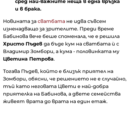
сред най-важните неща в една връзка
и в брака.
Новината за
сватбата
не идва съвсем
изненадващо за зрителите. Преди време
Бабинова вече беше споменала, че е решила
Христо Пъдев
да бъде кум на сватбата ѝ с
Владимир Зомбори, а кума - половинката му
Цветина Петрова
.
Тогава Пъдев, който е близък приятел на
Зомбори, обясни, че решението не е случайно,
тъй като неговата Цвети е най-добра
приятелка на Бабинова, а двете семейства
живеят
врата до врата на един етаж.