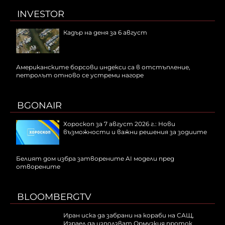
INVESTOR
Кадър на деня за 6 август
Американските борсови индекси са в отстъпление,
петролът отново се устреми нагоре
BGONAIR
Хороскоп за 7 август 2026 г.: Нови
възможности и важни решения за зодиите
Белият дом избра затворените AI модели пред
отворените
BLOOMBERGTV
Иран иска да забрани на кораби на САЩ,
Израел да използват Ормузкия проток