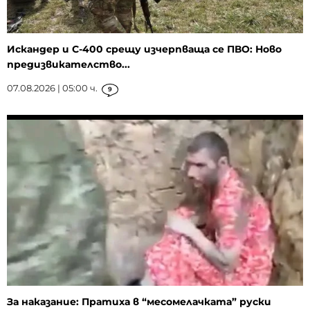
Искандер и С-400 срещу изчерпваща се ПВО: Ново
предизвикателство...
07.08.2026 | 05:00 ч.
9
За наказание: Пратиха в “месомелачката” руски