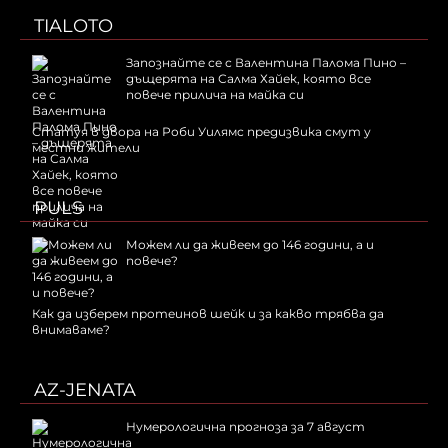
TIALOTO
Запознайте се с Валентина Палома Пино –
дъщерята на Салма Хайек, която все
повече прилича на майка си
Статуя в двора на Роби Уилямс предизвика смут у
местни жители
PULS
Можем ли да живеем до 146 години, а и
повече?
Как да изберем протеинов шейк и за какво трябва да
внимаваме?
AZ-JENATA
Нумерологична прогноза за 7 август