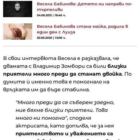
Весела Бабинова: Детето ни направи по-
търпеливи
04.06.2021 | 18:46 ч.
Весела Бабинова стана майка, родила в
един ден с Луиза
30.09.2020 | 13:08 ч.
В свои интервюта Весела е разказвала, че
двамата с Владимир Зомбори са били
близки
приятели много преди да станат двойка
. По
думите ѝ именно това е помогнало на
връзката им да бъде стабилна.
"Много преди да се съберем заедно,
ние бяхме близки приятели. Това
много ни помогна"
, споделя
актрисата, като допълва, че за нея
приятелството и уважението са