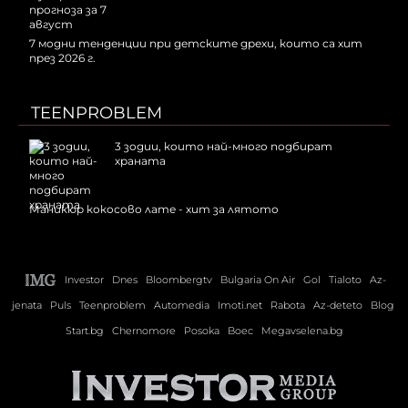
7 модни тенденции при детските дрехи, които са хит
през 2026 г.
TEENPROBLEM
3 зодии, които най-много подбират
храната
Маникюр кокосово лате - хит за лятото
Investor
Dnes
Bloombergtv
Bulgaria On Air
Gol
Tialoto
Az-
jenata
Puls
Teenproblem
Automedia
Imoti.net
Rabota
Az-deteto
Blog
Start.bg
Chernomore
Posoka
Boec
Megavselena.bg