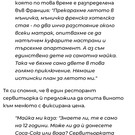
която по това време е разпределена
във Франция
: "Прекарахме лятото в
мъничка, мъничка френска хотелска
стая - по два инча разстояние около
всеки матрак, опитвахме се да
натъпчем куфарите настрани и
търсехме апартамент. А аз съм
единствено дете на самотна майка.
Така че бяхме само двете в това
голямо приключение. Нямаше
истински план за лятото ми."
Тя си спомня, че в един ресторант
сервитьорка й предложила да опита виното
към менюто с фиксирана цена.
"Майка ми каза: "Знаете ли, тя е само
на 12 години. Може ли да ѝ донесете
Coca-Cola или вода? Сервитьорката