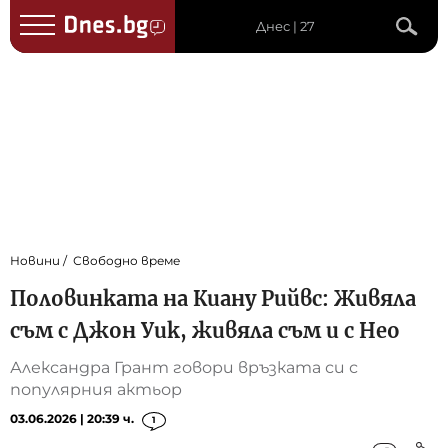
Днес | 27
Новини
Свободно време
Половинката на Киану Рийвс: Живяла
съм с Джон Уик, живяла съм и с Нео
Александра Грант говори връзката си с
популярния актьор
03.06.2026 | 20:39 ч.
1