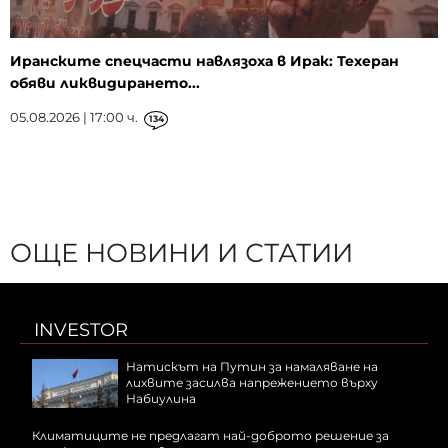
Иранските спецчасти навлязоха в Ирак: Техеран
обяви ликвидирането...
05.08.2026 | 17:00 ч.
134
ОЩЕ НОВИНИ И СТАТИИ
INVESTOR
Натискът на Путин за намаляване на
лихвите засилва напрежението върху
Набиулина
Климатиците не предлагат най-доброто решение за