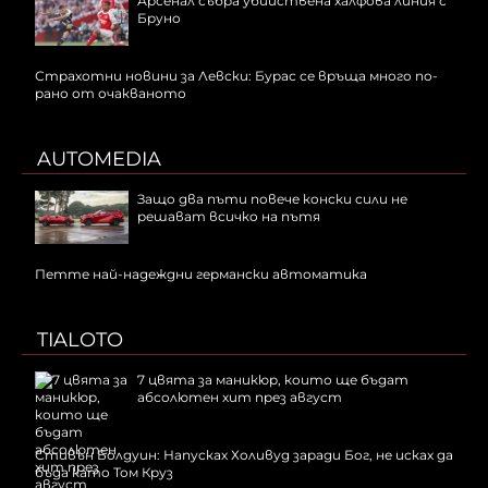
Арсенал събра убийствена халфова линия с
Бруно
Страхотни новини за Левски: Бурас се връща много по-
рано от очакваното
AUTOMEDIA
Защо два пъти повече конски сили не
решават всичко на пътя
Петте най-надеждни германски автоматика
TIALOTO
7 цвята за маникюр, които ще бъдат
абсолютен хит през август
Стивън Болдуин: Напусках Холивуд заради Бог, не исках да
бъда като Том Круз