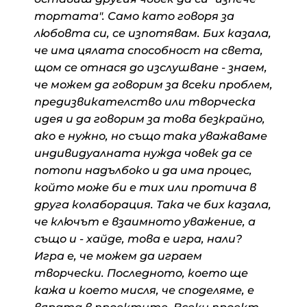
тортата". Само като говоря за
любовта си, се изпотявам. Бих казала,
че има цялата способност на света,
щом се отнася до изслушване - знаем,
че можем да говорим за всеки проблем,
предизвикателство или творческа
идея и да говорим за това безкрайно,
ако е нужно, но също така уважаваме
индивидуалната нужда човек да се
потопи надълбоко и да има процес,
който може би е тих или протича в
друга колаборация. Така че бих казала,
че ключът е взаимното уважение, а
също и - хайде, това е игра, нали?
Игра е, че можем да играем
творчески. Последното, което ще
кажа и което мисля, че споделяме, е