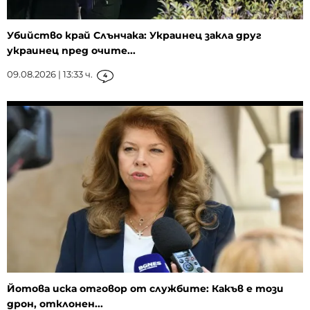
Убийство край Слънчака: Украинец закла друг
украинец пред очите...
09.08.2026 | 13:33 ч.
4
Йотова иска отговор от службите: Какъв е този
дрон, отклонен...