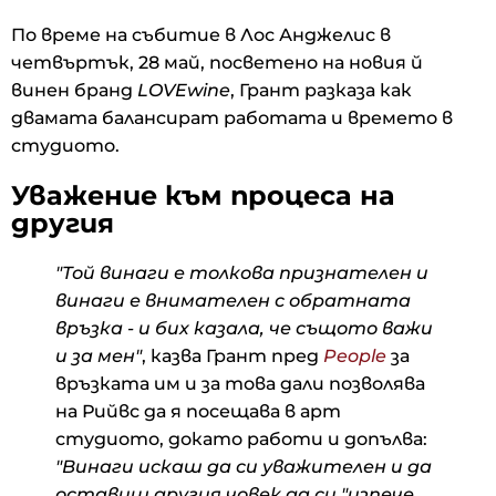
По време на събитие в Лос Анджелис в
четвъртък, 28 май, посветено на новия й
винен бранд
LOVEwine
, Грант разказа как
двамата балансират работата и времето в
студиото.
Уважение към процеса на
другия
"Той винаги е толкова признателен и
винаги е внимателен с обратната
връзка - и бих казала, че същото важи
и за мен"
, казва Грант пред
People
за
връзката им и за това дали позволява
на Рийвс да я посещава в арт
студиото, докато работи и допълва:
"Винаги искаш да си уважителен и да
оставиш другия човек да си "изпече