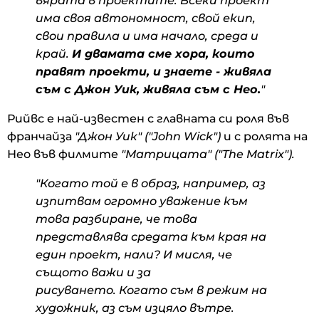
вярата в проектите. Всеки проект
има своя автономност, свой екип,
свои правила и има начало, среда и
край.
И двамата сме хора, които
правят проекти, и знаете - живяла
съм с Джон Уик, живяла съм с Нео.
"
Рийвс е най-известен с главната си роля във
франчайза
"Джон Уик" ("John Wick")
и с ролята на
Нео във филмите
"Матрицата" ("The Matrix").
"Когато той е в образ, например, аз
изпитвам огромно уважение към
това разбиране, че това
представлява средата към края на
един проект, нали? И мисля, че
същото важи и за
рисуването. Когато съм в режим на
художник, аз съм изцяло вътре.