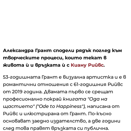
Александра Грант сподели рядък поглед към
творческите процеси, които текат в
живота ѝ и връзката ѝ с
Киану Рийвс
.
53-годишната Грант е визуална артистка и е в
романтични отношения с 61-годишния Рийвс
от 2019 година. Двамата първо се срещат
професионално покрай
книгата "Ода на
щастието" ("Ode to Happiness"),
написана от
Рийвс и илюстрирана от Грант. По-късно
основават заедно издателство, а две години
след това правят връзката си публична.