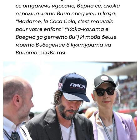
се отдалечи ядосано, върна се, сложи
огромна чаша вино пред мен и каза:
"Madame, la Coca Cola, c'est mauvais
pour votre enfant" ("Кока-колата е
вредна за детето ви") И това беше
моето въведение в културата на
виното",
казва тя.