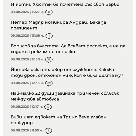
И Уитни Хюстън бе почетена със своя Барби
09.08.2026 | 13:27 ч.
0
Петер Мадяр номинира Андраш Бака за
президент
09.08.2026 | 13:09 ч.
1
Борисов за властта: Да всяват респект, а не да
ходят с рекламни тениски
09.08.2026 | 12:50 ч.
35
Йотова иска отговор от службите: Какъв е
този дрон, отклонен ли е, коя е била целта му?
09.08.2026 | 12:35 ч.
62
Най-малко 22 души загинаха при челен сблъсък
между два автобуса
09.08.2026 | 12:17 ч.
5
Бившият адвокат на Тръмп вече главен
прокурор
09.08.2026 | 11:59 ч.
5