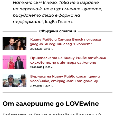
Напълно съм в него. Това не е играене
на персонаж, но е изпълнение - знаете,
рисуването също е форма на
пърформанс"
, казва Грант.
Свързани статии
Киану Рийвс и Сандра Бълок позираха
заедно 30 години след "Скорост"
24.12.2025 | 23:45 ч.
Приятелката на Киану Рийвс отхвърли
слуховете, че с актьора са женени
25.09.2025 | 16:35 ч.
Върнаха на Киану Рийвс шест ценни
часовника, откраднати от дома му
31.07.2025 | 12:37 ч.
От галериите до LOVEwine