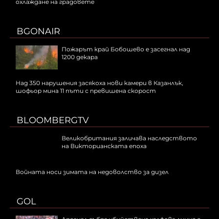
охлаждане на градовете
BGONAIR
Пожарът край Бобошево е засегнал над
1200 декара
Над 350 нарушения засякоха нови камери в Казанлък,
шофьор мина 11 пъти с превишена скорост
BLOOMBERGTV
Великобритания заличава наследството
на Викторианската епоха
Войната носи зимата на недоволство за дизел
GOL