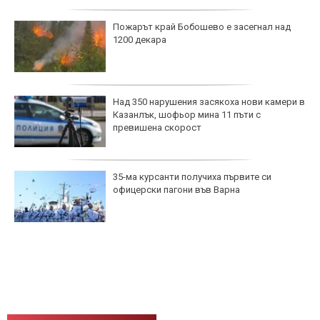
Пожарът край Бобошево е засегнал над
1200 декара
Над 350 нарушения засякоха нови камери в
Казанлък, шофьор мина 11 пъти с
превишена скорост
35-ма курсанти получиха първите си
офицерски пагони във Варна