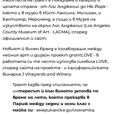
Работата на Грант е показвана в галерии в
цялата страна - от Лос Анджелис до Ню Йорк -
както и в музеи в Ийст Лансинг, Мичиган, и
Балтимор, Мериленд, а също и в Музея на
изкуството на окръг Лос Анджелис (Los Angeles
County Museum of Art - LACMA), според
официалния ѝ сайт.
Новият й винен бранд е колаборация между
нейния арт и дизайн проект
grantLOVE
- в
работата си тя често използва символа
LOVE
,
според сайта на проекта - и калифорнийската
винарна
J Vineyards and Winery.
Грант казва пред
списанието
, че
ин
тересът ѝ към виното започва по
време на лято, което прекарва в
Париж между седми и осми клас с
майка си
- американска дипломатка,